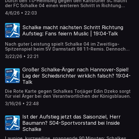
Durch den 1:0-Heimsieg gegen den Karlsruher SC macht
der FC Schalke 04 einen weiteren Schritt in Richtung
Bundesliga. Trotz der Verletzungen von Schlüsselspielern
4/6/26 • 22:03
wie Edin Dzeko und Nikola Katic spielen die Königsblauen
souverän – und überzeugen endlich wieder in der
Defensive.
Schalke macht nächsten Schritt Richtung
Aufstieg: Fans feiern Muslic | 19:04-Talk
Nach guter Leistung spielt Schalke 04 im Zweitliga-
Spitzenspiel beim SV Darmstadt 98 1:1-Remis. Dennoch
festigen die Gelsenkirchener die Tabellenführung und
3/22/26 • 22:21
kommen dem Aufstieg immer näher. Die aktuelle
Verfassung der Mannschaft und auch das Restprogramm
machen Hoffnung.
Großer Schalke-Ärger nach Hannover-Spiel!
Lag der Schiedsrichter wirklich falsch? 19:04-
Talk
Die Rote Karte gegen Schalkes Torjäger Edin Dzeko sorgt
für viel Ärger bei den Verantwortlichen der Königsblauen.
3/16/26 • 22:48
Ist der Aufstieg jetzt das Saisonziel, Herr
Baumann? S04-Sportvorstand bei Inside
Schalke
Launige, kurzweilige, spannende 90 Minuten: Schalkes