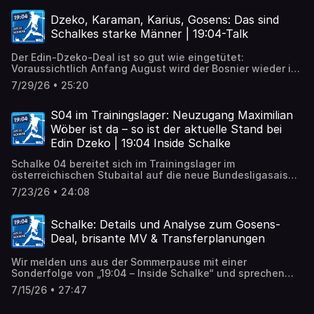
Deal mit Jesper Lindström ist hingegen geplatzt –
inklusive Streit mit der SSC Neapel.
Dzeko, Karaman, Karius, Gosens: Das sind
Schalkes starke Männer | 19:04-Talk
Der Edin-Dzeko-Deal ist so gut wie eingetütet:
Voraussichtlich Anfang August wird der Bosnier wieder ins
Schalke-Training einsteigen.
7/29/26 • 25:20
S04 im Trainingslager: Neuzugang Maximilian
Wöber ist da – so ist der aktuelle Stand bei
Edin Dzeko | 19:04 Inside Schalke
Schalke 04 bereitet sich im Trainingslager im
österreichischen Stubaital auf die neue Bundesligasaison
vor.
7/23/26 • 24:08
Schalke: Details und Analyse zum Gosens-
Deal, brisante MV & Transferplanungen
Wir melden uns aus der Sommerpause mit einer
Sonderfolge von „19:04 – Inside Schalke“ und sprechen
über alle aktuell relevanten Themen. Allen voran natürlich
7/15/26 • 27:47
über den bevorstehenden Transfer von Robin Gosens zu
den Königsblauen. Der Deal steht kurz bevor, und wir