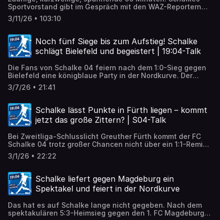
Sportvorstand gibt im Gespräch mit den WAZ-Reportern
Robin Haack, Andreas Ernst und Sinan Sat live vor
3/11/26 • 103:10
Publikum interessante Einblicke in seine Arbeit und den
Verein.
Noch fünf Siege bis zum Aufstieg! Schalke
schlägt Bielefeld und begeistert | 19:04-Talk
Die Fans von Schalke 04 feiern nach dem 1:0-Sieg gegen
Bielefeld eine königblaue Party in der Nordkurve. Der
Aufstieg in die Bundesliga rückt immer näher – vor allem,
3/7/26 • 21:41
weil die Neuzugänge überzeugen.
Schalke lässt Punkte in Fürth liegen – kommt
jetzt das große Zittern? | S04-Talk
Bei Zweitliga-Schlusslicht Greuther Fürth kommt der FC
Schalke 04 trotz großer Chancen nicht über ein 1:1-Remis
hinaus. Per Traumtor gelingt Winter-Neuzugang Dejan
3/1/26 • 22:22
Ljubicic der späte Ausgleich für die Gelsenkirchener.
Schalke liefert gegen Magdeburg ein
Spektakel und feiert in der Nordkurve
Das hat es auf Schalke lange nicht gegeben. Nach dem
spektakulären 5:3-Heimsieg gegen den 1. FC Magdeburg