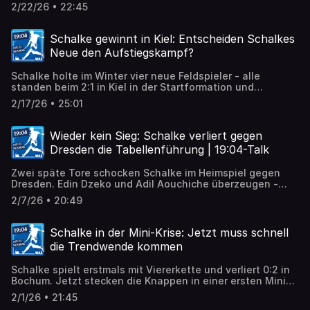
haben die Profis der Königsblauen nicht nur unmittelbar
2/22/26 • 22:45
vor der Nordkurve gefeiert, über sondern mittendrin.
Schalke gewinnt in Kiel: Entscheiden Schalkes
Neue den Aufstiegskampf?
Schalke holte im Winter vier neue Feldspieler - alle
standen beim 2:1 in Kiel in der Startformation und
überzeugten.
2/17/26 • 25:01
Wieder kein Sieg: Schalke verliert gegen
Dresden die Tabellenführung | 19:04-Talk
Zwei späte Tore schocken Schalke im Heimspiel gegen
Dresden. Edin Dzeko und Adil Aouchiche überzeugen -
doch nicht alle S04-Profis spielen gut.
2/7/26 • 20:49
Schalke in der Mini-Krise: Jetzt muss schnell
die Trendwende kommen
Schalke spielt erstmals mit Viererkette und verliert 0:2 in
Bochum. Jetzt stecken die Knappen in einer ersten Mini-
Krise unter Trainer Miron Muslic und müssen gegen
2/1/26 • 21:45
Dresden die Trendwende schaffen.