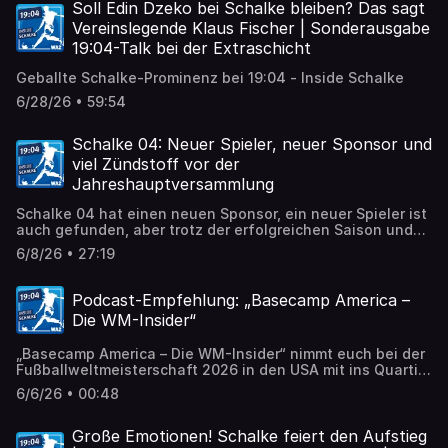
haben alle wichtigen Infos für euch.
Soll Edin Dzeko bei Schalke bleiben? Das sagt
Vereinslegende Klaus Fischer | Sonderausgabe
19:04-Talk bei der Extraschicht
Geballte Schalke-Prominenz bei 19:04 - Inside Schalke
6/28/26 • 59:54
Schalke 04: Neuer Spieler, neuer Sponsor und
viel Zündstoff vor der
Jahreshauptversammlung
Schalke 04 hat einen neuen Sponsor, ein neuer Spieler ist
auch gefunden, aber trotz der erfolgreichen Saison und
der Zweitligameisterschaft gibt es einige brisante
6/8/26 • 27:19
Themen vor der Jahreshauptversammlung am 18. Juli.
Podcast-Empfehlung: „Basecamp America –
Die WM-Insider“
„Basecamp America – Die WM-Insider“ nimmt euch bei der
Fußballweltmeisterschaft 2026 in den USA mit ins Quartier
der deutschen Nationalmannschaft. Unsere Reporter der
6/6/26 • 00:48
FUNKE Mediengruppe sind hautnah dabei und versorgen
euch in diesem Podcast mit Hintergründen, Analysen und
Eindrücken aus erster Hand.
Große Emotionen! Schalke feiert den Aufstieg