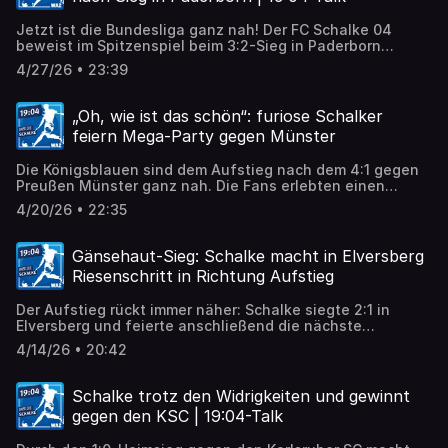
Jetzt ist die Bundesliga ganz nah! Der FC Schalke 04
beweist im Spitzenspiel beim 3:2-Sieg in Paderborn
Nerven und sichert sich somit den ersten
4/27/26 • 23:39
Aufstiegsmatchball.
„Oh, wie ist das schön“: furiose Schalker
feiern Mega-Party gegen Münster
Die Königsblauen sind dem Aufstieg nach dem 4:1 gegen
Preußen Münster ganz nah. Die Fans erlebten einen
besonderen Nachmittag. Vor welchen Herausforderungen
4/20/26 • 22:35
Schalke jetzt steht und welche Spieler besonders
auffallen, darüber sprechen unsere Reporter Matthias
Heselmann, Andreas Ernst und Sinan Sat in einer neuer
Gänsehaut-Sieg: Schalke macht in Elversberg
Folge „Inside Schalke“.
Riesenschritt in Richtung Aufstieg
Der Aufstieg rückt immer näher: Schalke siegte 2:1 in
Elversberg und feierte anschließend die nächste
denkwürdige Party.
4/14/26 • 20:42
Schalke trotz den Widrigkeiten und gewinnt
gegen den KSC | 19:04-Talk