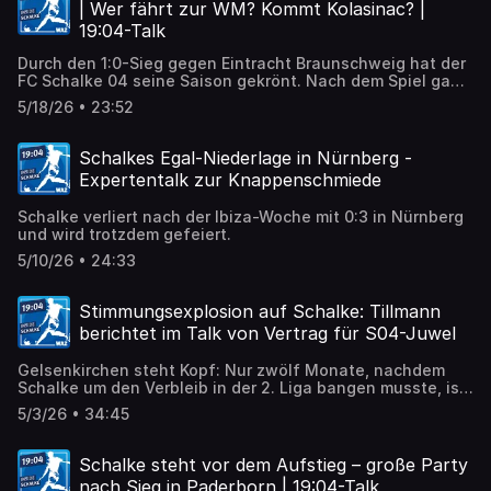
| Wer fährt zur WM? Kommt Kolasinac? |
19:04-Talk
Durch den 1:0-Sieg gegen Eintracht Braunschweig hat der
FC Schalke 04 seine Saison gekrönt. Nach dem Spiel gab
es die Zweitliga-Meisterschale für Kapitän Kenan
5/18/26 • 23:52
Karaman, dann wurde noch einmal im Kollektiv gefeiert.
Schalkes Egal-Niederlage in Nürnberg -
Expertentalk zur Knappenschmiede
Schalke verliert nach der Ibiza-Woche mit 0:3 in Nürnberg
und wird trotzdem gefeiert.
5/10/26 • 24:33
Stimmungsexplosion auf Schalke: Tillmann
berichtet im Talk von Vertrag für S04-Juwel
Gelsenkirchen steht Kopf: Nur zwölf Monate, nachdem
Schalke um den Verbleib in der 2. Liga bangen musste, ist
die Rückkehr perfekt – der FC Schalke 04 ist aufgestiegen
5/3/26 • 34:45
und wieder erstklassig.
Schalke steht vor dem Aufstieg – große Party
nach Sieg in Paderborn | 19:04-Talk