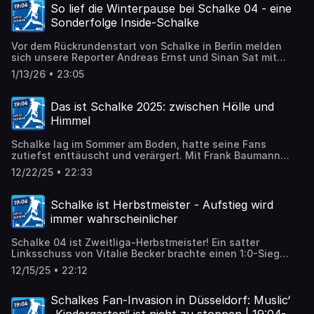
So lief die Winterpause bei Schalke 04 - eine
Sonderfolge Inside-Schalke
Vor dem Rückrundenstart von Schalke in Berlin melden
sich unsere Reporter Andreas Ernst und Sinan Sat mit
einer Sonderfolge Inside Schalke aus der Winterpause.
1/13/26 • 23:05
Das ist Schalke 2025: zwischen Hölle und
Himmel
Schalke lag im Sommer am Boden, hatte seine Fans
zutiefst enttäuscht und verärgert. Mit Frank Baumann
bekam der Club endlich wieder einen sportlichen
12/22/25 • 22:33
Fachmann. Jetzt ist S04 Herbstmeister.
Schalke ist Herbstmeister - Aufstieg wird
immer wahrscheinlicher
Schalke 04 ist Zweitliga-Herbstmeister! Ein satter
Linksschuss von Vitalie Becker brachte einen 1:0-Sieg
gegen den 1. FC Nürnberg.
12/15/25 • 22:12
Schalkes Fan-Invasion in Düsseldorf: Muslic‘