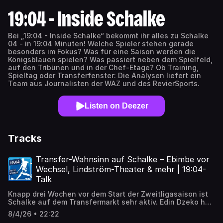
19:04 - Inside Schalke
Bei „19:04 - Inside Schalke“ bekommt ihr alles zu Schalke
04 - in 19:04 Minuten! Welche Spieler stehen gerade
besonders im Fokus? Was für eine Saison werden die
Königsblauen spielen? Was passiert neben dem Spielfeld,
auf den Tribünen und in der Chef-Etage? Ob Training,
Spieltag oder Transferfenster: Die Analysen liefert ein
Team aus Journalisten der WAZ und des RevierSports.
Listen on Deezer
Tracks
Transfer-Wahnsinn auf Schalke – Ebimbe vor
Wechsel, Lindström-Theater & mehr | 19:04-
Talk
Knapp drei Wochen vor dem Start der Zweitligasaison ist
Schalke auf dem Transfermarkt sehr aktiv. Edin Dzeko hat
seinen neuen Vertrag endlich unterschrieben, Junior Dina
8/4/26 • 22:22
Ebimbe steht ebenfalls vor einem Wechsel zu S04, der