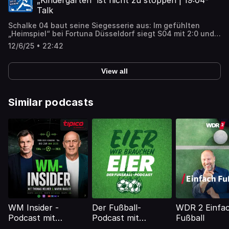
„Kindergarten“ ist nicht zu stoppen | 19:04-
Talk
Schalke 04 baut seine Siegesserie aus: Im gefühlten
„Heimspiel“ bei Fortuna Düsseldorf siegt S04 mit 2:0 und
bleibt Spitzenreiter.
12/6/25 • 22:42
View all
Similar podcasts
WM Insider -
Der Fußball-
WDR 2 Einfa
Podcast mit
Podcast mit
Fußball
Thomas Helmer
Thomas Wagner