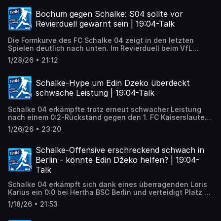
Bochum gegen Schalke: S04 sollte vor
Revierduell gewarnt sein | 19:04-Talk
Die Formkurve des FC Schalke 04 zeigt in den letzten
Spielen deutlich nach unten. Im Revierduell beim VfL
Bochum braucht S04 dringend eine Leistungssteigerung.
1/28/26 • 21:12
Schalke-Hype um Edin Dzeko überdeckt
schwache Leistung | 19:04-Talk
Schalke 04 erkämpfte trotz erneut schwacher Leistung
nach einem 0:2-Rückstand gegen den 1. FC Kaiserslautern
noch einen Punkt. Dank der Treffer von Star-Zugang Edin
1/26/26 • 23:20
Dzeko und Kapitän Kenan Karaman endete das Spiel 2:2.
Außerdem wurde bekannt, dass Schalke Dejan Ljubicic
verpflichtet und Stürmer Moussa Sylla abgibt.
Schalke-Offensive erschreckend schwach in
Berlin - könnte Edin Džeko helfen? | 19:04-
Talk
Schalke 04 erkämpft sich dank eines überragenden Loris
Karius ein 0:0 bei Hertha BSC Berlin und verteidigt Platz 1
in der Liga.
1/18/26 • 21:53