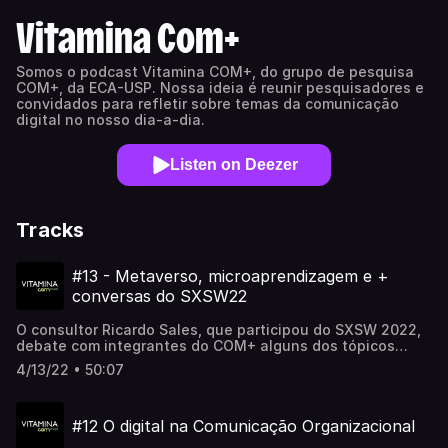
Vitamina Com+
Somos o podcast Vitamina COM+, do grupo de pesquisa
COM+, da ECA-USP. Nossa ideia é reunir pesquisadores e
convidados para refletir sobre temas da comunicação
digital no nosso dia-a-dia.
Listen on Deezer
Tracks
#13 - Metaverso, microaprendizagem e +
conversas do SXSW22
O consultor Ricardo Sales, que participou do SXSW 2022,
debate com integrantes do COM+ alguns dos tópicos
abordados no evento. O Metaverso é tudo que se diz por
4/13/22 • 50:07
aí? Micro-aprendizagem tem que efeito na assimilação de
conhecimentos? Essa e outras questões estão neste
episódio.
#12 O digital na Comunicação Organizacional