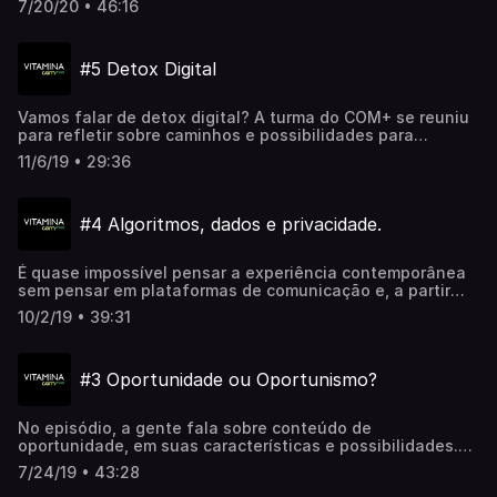
7/20/20 • 46:16
dinâmico segmento de influência, que passa por
mudanças ainda mais acentuadas devido à pandemia e
ao distanciamento social.
#5 Detox Digital
Vamos falar de detox digital? A turma do COM+ se reuniu
para refletir sobre caminhos e possibilidades para
desintoxicar corpo e mente em meio a uma vida altamente
11/6/19 • 29:36
conectada. Vem com a gente!
#4 Algoritmos, dados e privacidade.
É quase impossível pensar a experiência contemporânea
sem pensar em plataformas de comunicação e, a partir
delas, na presença dos algoritmos para selecionar o que
10/2/19 • 39:31
recebemos e consumimos. Mas, o que é útil e o que é
perigoso nessa mediação? Como podemos refletir sobre
os limites e as lógicas dos algoritmos? Segundo o filósofo
#3 Oportunidade ou Oportunismo?
Byung-chul Han, vivemos passamos da reflexão para uma
era de “pensamento cálculo”. Como os comunicadores
podem atuar diante desse cenário? Vem com a gente!
No episódio, a gente fala sobre conteúdo de
oportunidade, em suas características e possibilidades.
Afinal, qual a diferença entre oportunidade e
7/24/19 • 43:28
oportunismo? Quando as marcas devem se apropriar de