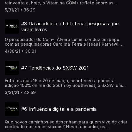
reinventa e, hoje, o Vitamina COM+ reflete sobre as
mudanças na área de Relações Públicas trazidas ou
5/31/21 • 36:29
aceleradas pela pandemia. Para o papo, convidamos as
RPs, Bianca Marder Dreyer e Cinara Moura, ambas
pesquisadoras do COM+, que participaram da discussão
#8 Da academia à biblioteca: pesquisas que
conduzida por Alvaro Leme.
viram livros
O pesquisador do Com+, Álvaro Leme, conduz um papo
com as pesquisadoras Carolina Terra e Issaaf Karhawi,
que recentemente lançaram seus livros sobre influência
4/30/21 • 36:01
digital: "Marcas Influenciadoras Digitais – como
transformar organizações em produtoras de conteúdo
digital" e "De Blogueira a Influenciadora: etapas de
#7 Tendências do SXSW 2021
profissionalização da blogosfera de moda brasileira".
Ambos os livros nasceram como um processo de pesquisa
acadêmica e as autoras falaram com a gente sobre esse
Entre os dias 16 e 20 de março, aconteceu a primeira
processo.
edição 100% online do South by Southwest, o SXSW, um
dos mais importantes eventos do mundo e que reúne
3/31/21 • 42:59
tecnologia, música, arte... Num papo conduzido por Alvaro
Leme, Beth Saad, Cinara Moura e José Saad contam o que
viram de mais legal no evento.
#6 Influência digital e a pandemia
Que novos caminhos se desenham para quem vive de criar
conteúdo nas redes sociais? Neste episódio, os
pesquisadores do COM+ conversam sobre o sempre