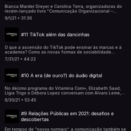
Bianca Marder Dreyer e Carolina Terra, organizadoras do
recém-lançado livro "Comunicação Organizacional –
Práticas, Desafios e Perspectivas digitais", batem um
9/1/21 • 31:36
papo com Alvaro Leme sobre as características e desafios
do mercado nos dias de hoje. Que características se
espera de um profissional de RP, por exemplo? E de quem
#11 TikTok além das dancinhas
pesquisa o assunto academicamente?
O que a ascensão do TikTok pode ensinar às marcas e à
academia? Como as novas formas de sociabilidade
visíveis na rede permitem estudos acadêmicos? Onde o
7/31/21 • 44:22
TikTok se aproxima e onde ele se afasta de outras redes
sociais, como o Instagram? Para refletir sobre essa e
outra questões, Carolina Terra, Cinara Moura e João
#10 A era (de ouro?) do áudio digital
Francisco Raposo trocam uma ideia no episódio do
Vitamina Com+, que conta com a mediação de Alvaro
Leme.
No décimo programa do Vitamina Com+, Elizabeth Saad,
Lígia Trigo e Débora Lopez conversam com Alvaro Leme,
host do podcast, sobre as perspectivas do áudio digital.
6/30/21 • 53:45
#9 Relações Públicas em 2021: desafios e
descobertas
Em tempos de “novos normais”, a comunicação também se