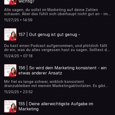
wichtig?
Alle sagen, du sollst im Marketing auf deine Zahlen
schauen. Aber das fühlt sich überhaupt nicht gut an - im
Gegenteil, es stresst dich. Darfst du diesem Gefühl
11/27/25 • 14:59
vertrauen und es sein lassen? Ich sage: Ja. - und in dieser
Folge erfährst du, warum.
157 | Gut genug ist gut genug -
Du hast einen Podcast aufgenommen, und plötzlich fällt
dir ein, was du alles vergessen hast zu sagen. Solltest du
ihn nochmal machen? Warum du auf solche "Impulse" in
11/24/25 • 07:18
der Regel nicht hören brauchst ...
156 | So wird dein Marketing konsistent - ein
etwas anderer Ansatz
Mir fiel es lange schwer, wirklich konsistent
dranzubleiben mit meinen Marketingaktivitäten. Es gibt
schließlich so viele Möglichkeiten! Und außerdem war es
11/20/25 • 23:52
mir wichtig, nur "echten" Impulsen zu folgen. Das änderte
sich, als mir klar wurde, dass ich ein System brauche.
Seitdem flutscht es. Wie das genau geht mit dem System
155 | Deine allerwichtigste Aufgabe im
- verrate ich in dieser Folge.
Marketing