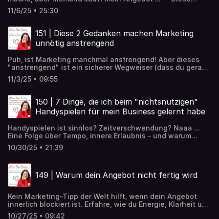
Frage wurde mir schon öfter gestellt, daher gehe ich in
11/6/25 • 25:30
dieser Folge auf 7 mögliche Gründe (klassische +
spirituelle) ein, die dahinter stehen können.
151 | Diese 2 Gedanken machen Marketing
unnötig anstrengend
Puh, ist Marketing manchmal anstrengend! Aber dieses
"anstrengend" ist ein sicherer Wegweiser (dass du gerade
in die falsche Richtung rennst) - warum und welche zwei
11/3/25 • 09:55
weit verbreitete Marketing-Mythen oft dahinter stecken,
erfährst du in dieser Folge.
150 | 7 Dinge, die ich beim "nichtsnutzigen"
Handyspielen für mein Business gelernt habe
Handyspielen ist sinnlos? Zeitverschwendung? Naaa ...
Eine Folge über Tempo, innere Erlaubnis – und warum
Spielen manchmal die beste Strategie ist. 🎮✨
10/30/25 • 21:39
149 | Warum dein Angebot nicht fertig wird
Kein Marketing-Tipp der Welt hilft, wenn dein Angebot
innerlich blockiert ist. Erfahre, wie du Energie, Klarheit und
Leichtigkeit zurückbringst und dich wieder mit dem
10/27/25 • 09:42