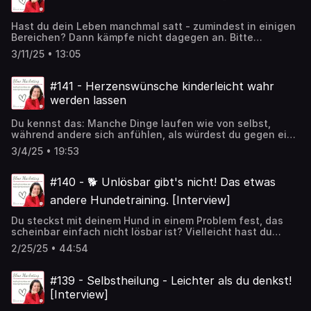
Hast du dein Leben manchmal satt - zumindest in einigen
Bereichen? Dann kämpfe nicht dagegen an. Bitte
stattdessen bei der universellen Intelligenz nach einer
3/11/25 • 13:05
neuen Realität ... Wie das geht und was ich dazu gesehen
habe, teile ich mit dir in dieser Episode. 💖
#141 - Herzenswünsche kinderleicht wahr
werden lassen
Du kennst das: Manche Dinge laufen wie von selbst,
während andere sich anfühlen, als würdest du gegen eine
unsichtbare Mauer rennen. Der Unterschied? Ob es ein
3/4/25 • 19:53
echter Herzenswunsch ist oder ein Ziel, das dein Ego
antreibt. In dieser Folge erfährst du, warum wahre
Herzenswünsche oft viel leichter Realität werden – und
#140 - 🐕 Unlösbar gibt's nicht! Das etwas
warum es trotzdem manchmal klemmt. Und natürlich: Wie
andere Hundetraining. [Interview]
du diese Blockaden löst! 🚀✨
Du steckst mit deinem Hund in einem Problem fest, das
scheinbar einfach nicht lösbar ist? Vielleicht hast du
schon alles probiert – Training, Ratschläge, Strategien –
2/25/25 • 44:54
und trotzdem ändert sich nichts? In dieser Folge spreche
ich mit Christa Beckers, einer Transformativen Coach, die
Menschen mit Hunden hilft, aus ihrer eigenen inneren
#139 - Selbstheilung - Leichter als du denkst!
Weisheit heraus Antworten zu finden. Warum der
[Interview]
Schlüssel nicht im Außen liegt und wie du endlich
Leichtigkeit in die Beziehung zu deinem Hund bringst –