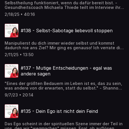
Selbstheilung funktioniert, wenn du dafür bereit bist. -
das erfährst du jetzt!
Gesundheitscoach Michaela Thiede teilt im Interview ihre
NEUE Entschlüssellungs-Methode, mit der JEDER seine
2/18/25 • 40:16
Selbstheilungskräfte aktivieren kann.
#138 - Selbst-Sabotage liebevoll stoppen
Manipulierst du dich immer wieder selbst und kommst
dadurch nie ans Ziel? Mir ging es genauso! Ich verrate dir
wie ich es geschafft habe meine Muster zu erkennen und
2/11/25 • 13:50
sie LIEBEVOLL zu durchbrechen.
#137 - Mutige Entscheidungen - egal was
andere sagen
"Eines der größten Bedauern im Leben ist es, das zu sein,
was andere von dir erwarten, statt du selbst." - Shannon
L. Alder Tust du manchmal Dinge anderen zuliebe? Um zu
9/7/23 • 20:14
gefallen oder Zuspruch zu erhalten? Kannst du dort noch
mehr dir selbst vertrauen und dir selbst zuliebe handeln?
#135 - Dein Ego ist nicht dein Feind
Das Ego scheint in der spirituellen Szene immer der Teil in
uns, den wir "wegmachen" müssen. Egal, ob auflösen,