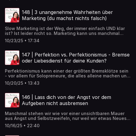
verbindest, was wirklich durch dich in die Welt will.
148 | 3 unangenehme Wahrheiten über
Marketing (du machst nichts falsch)
Slow Marketing ist der Weg, der immer einfach UND klar
ist? Ist leider nicht so. Marketing kann uns manchmal
ziemlich challengen - das ist kein Bug, sondern ein
10/23/25 • 17:34
Feature (um es in Programmierersprache zu sagen).
147 | Perfektion vs. Perfektionismus - Bremse
oder Liebesdienst für deine Kunden?
Perfektionismus kann einer der größten Bremsklötze sein
- vor allem für Solopreneure, die alles alleine machen und
deren Zeit knapp ist. Aber das heißt nicht, dass wir
10/20/25 • 13:43
schlechte (oder nachlässige) Arbeit abliefern müssen. Für
mich gibt es eine haarscharfe, aber glasklare
Unterscheidung zwischen Perfektion (für hochwertige
146 | Lass dich von der Angst vor dem
Produkte und Leistungen) und Perfektionismus (der dich
Aufgeben nicht ausbremsen
nur ausbremst).
Manchmal stehen wir wie vor einer unsichtbaren Mauer
aus Angst und Selbstzweifeln, nur weil wir etwas Neues
beginnen möchten. Ich erinnere mich, wie oft ich Dinge
10/16/25 • 22:40
nicht in Angriff genommen habe, weil ich überzeugt war,
dass ich sie nicht zu Ende bringen könnte. Diese Episode