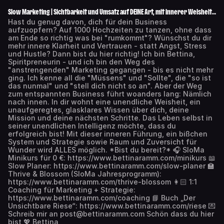
Slow Marketing | Sichtbarkeit und Umsatz auf DEINE Art, mit innerer Weisheit,
Strategie & Raum für Wunder
Hast du genug davon, dich für dein Business
aufzuopfern? Auf 1000 Hochzeiten zu tanzen, ohne dass
am Ende so richtig was bei "rumkommt"? Wünschst du dir
mehr innere Klarheit und Vertrauen - statt Angst, Stress
und Hustle? Dann bist du hier richtig! Ich bin Bettina,
Spiritpreneurin - und ich bin den Weg des
"anstrengenden" Marketing gegangen - bis es nicht mehr
ging. Ich kenne all die "Müssens" und "Sollte", die "so ist
das nunmal" und "stell dich nicht so an". Aber der Weg
zum entspannten Business führt woanders lang: Nämlich
nach innen. In dir wohnt eine unendliche Weisheit, ein
unaufgeregtes, glasklares Wissen über dich, deine
Mission und deine nächsten Schritte. Das Leben selbst in
seiner unendlichen Intelligenz möchte, dass du
erfolgreich bist! Mit dieser inneren Führung, ein bißchen
System und Strategie sowie Raum und Zuversicht für
Wunder wird ALLES möglich. *Bist du bereit?* 🎧 SloMa
Minikurs für 0 €: https://www.bettinaramm.com/minikurs 📖
Slow Planer: https://www.bettinaramm.com/slow-planer 🏫
Thrive & Blossom (SloMa Jahresprogramm):
https://www.bettinaramm.com/thrive-blossom 👩🏻 1:1
Coaching für Marketing + Strategie:
https://www.bettinaramm.com/coaching 📘 Buch „Der
Unsichtbare Riese“: https://www.bettinaramm.com/riese 💌
Schreib mir an post@bettinaramm.com Schön dass du hier
bist 💖 Bettina