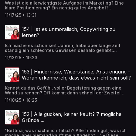
Was ist die allerwichtigste Aufgabe im Marketing? Eine
klare Positionierung? Ein richtig gutes Angebot?
Sichtbarkeit? Verkaufen zu lernen? Nope - es ist nichts
11/17/25 • 13:31
von alldem, das kommt noch nichtmal in die Nähe der
wirklich wichtigsten Aufgabe, die du im Marketing hast.
154 | Ist es unmoralisch, Copywriting zu
lernen?
Ich mache es schon seit Jahren, habe aber lange Zeit
ständig ein schlechtes Gewissen deshalb gehabt:
Copywriting - die Kunst, Werbetexte zu verfassen. Darf
11/13/25 • 19:23
man das, vor allem, wenn man sich der Wahrheit
verschrieben hat, der Echtheit und Ehrlichkeit, dem Licht?
Diese Folge klärt auf ...
153 | Hindernisse, Widerstände, Anstrengung -
Woran erkenne ich, dass etwas nicht sein soll?
Kennst du das Gefühl, voller Begeisterung gegen eine
Wand zu rennen? Oft kommt dann schnell der Zweifel
hoch: Vielleicht soll es einfach nicht sein? Aber ist es
11/10/25 • 18:25
wirklich ein Zeichen, oder anders gefragt: Lohnt es sich,
trotzdem weiterzugehen? Sich vielleicht sogar
anzustrengen?
152 | Alle gucken, keiner kauft? 7 mögliche
Gründe ...
"Bettina, was mache ich falsch? Alle finden gut, was ich
mache, aber niemand kauft mein Angebot ..." - Diese