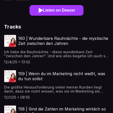
Listen on Deezer
Tracks
160 | Wunderbare Rauhnächte - die mystische
Zeit zwischen den Jahren
Ich liebe die Rauhnächte - diese wunderbare Zeit
"zwischen den Jahren". Und wie alles begehe ich auch sie
pragmatisch und auf meine Art. In dieser Folge erzähle ich
12/4/25 • 13:52
ein bißchen was darüber (mit einigen Einkaufstipps, die
aber als reine Empfehlungen anzusehen sind).
159 | Wenn du im Marketing nicht weißt, was
du tun sollst
Die größte Herausforderung vieler meiner Kunden liegt
darin, dass sie nicht wissen, was sie im Marketing als
nächstes tun sollen. Es gibt so viele mögliche Optionen.
12/1/25 • 08:55
Was davon funktioniert, was muss, was kann, was ist
wichtig und was kann später gemacht werden...
158 | Sind die Zahlen im Marketing wirklich so