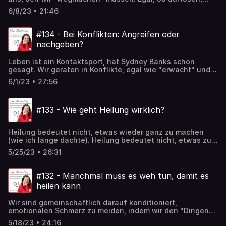
transzendieren, integrieren ... Es geht immer darum, dass
6/8/23 • 21:46
er nicht da sein soll. Aber was ist überhaupt das Ego? Und
ist ein Kampf dagegen wirklich so hilfreich für unser
Erwachen?
#134 - Bei Konflikten: Angreifen oder
nachgeben?
Leben ist ein Kontaktsport, hat Sydney Banks schon
gesagt. Wir geraten in Konflikte, egal wie "erwacht" und
bewusst wir schon sind. Und dann? Was ist der beste
6/1/23 • 27:56
Weg? Der Kurs in Wundern sagt - greife niemals an, aber
was, wenn mir WIRKLICH jemand die Butter vom Brot
nimmt? Soll ich mir das alles gefallen lassen? 👿 Viel Spaß
#133 - Wie geht Heilung wirklich?
mit dieser Folge ...
Heilung bedeutet nicht, etwas wieder ganz zu machen
(wie ich lange dachte). Heilung bedeutet nicht, etwas zu
verbessern oder einen Mangel zu beheben. Sondern
5/25/23 • 26:31
Heilung bedeutet, die Ganzheit zu erkennen und
anzunehmen. Aus der Illusion des Mangels
herauszutreten und ganz und gar du selbst zu sein. Was
#132 - Manchmal muss es weh tun, damit es
ich damit meine? Erzähle ich in dieser Folge ...
heilen kann
Wir sind gemeinschaftlich darauf konditioniert,
emotionalen Schmerz zu meiden, indem wir den "Dingen"
(Menschen, Situationen ...) aus dem Weg gehen. Mit den 3
5/18/23 • 24:16