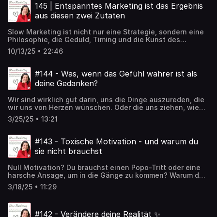
enthüllt die Wahrheit hinter den Gründen, warum wir
145 | Entspanntes Marketing ist das Ergebnis
aufgeben, und zeigt, dass diese Ängste uns nicht
aus diesen zwei Zutaten
zurückhalten sollten.
Slow Marketing ist nicht nur eine Strategie, sondern eine
Philosophie, die Geduld, Timing und die Kunst des
bewussten Handelns in den Mittelpunkt stellt. Ich nehme
10/13/25 • 22:46
euch mit auf meine persönliche Reise, auf der ich gelernt
habe, dass nicht alles erzwungen werden muss. Zwei
zentrale Kräfte prägen Slow Marketing, und ich freue mich
#144 - Was, wenn das Gefühl wahrer ist als
darauf, diese Erkenntnisse mit euch zu teilen, während wir
deine Gedanken?
gemeinsam die Hürden des Marketings hinter uns lassen
und neue Perspektiven entdecken.
Wir sind wirklich gut darin, uns die Dinge auszureden, die
wir uns von Herzen wünschen. Oder die uns ziehen, wie
eine Glitzerspur ... Vor Kurzem hatte ich dazu eine
3/25/25 • 13:21
Erkenntnis in neuer Tiefe - was, wenn wir dem Gefühl
tatsächlich mehr vertrauen können als unseren
zweifelnden Gedanken?
#143 - Toxische Motivation - und warum du
sie nicht brauchst
Null Motivation? Du brauchst einen Popo-Tritt oder eine
harsche Ansage, um in die Gänge zu kommen? Warum das
nicht wahr ist - und wie du liebevoller in dir selbst jede
3/18/25 • 11:29
Motivation findest, die du brauchst (und gleich noch die
Unterstützung des Lebens dazu) ...
#142 - Verändere deine Realität ✨