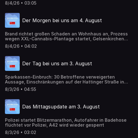
Juli seit mehr als 90 Jahren, kaputte Ampel an Bottroper
8/4/26 • 03:05
Prosperstraße
Der Morgen bei uns am 4. August
Brand richtet großen Schaden an Wohnhaus an, Prozess
wegen XXL-Cannabis-Plantage startet, Gelsenkirchen
darf Straftäter abschieben, Verkehrsbehinderungen in
8/4/26 • 04:02
Gelsenkirchen-Beckhausen
Der Tag bei uns am 3. August
Sparkassen-Einbruch: 30 Betroffene verweigerten
Aussage, Einschränkungen auf der Hattinger Straße in
Gelsenkirchen, A42 heute Nacht dicht, Edin Džeko
8/3/26 • 04:55
verlängert bei Schalke 04
Das Mittagsupdate am 3. August
Polizei startet Blitzermarathon, Autofahrer in Badehose
flüchtet vor Polizei, A42 wird wieder gesperrt
8/3/26 • 03:02