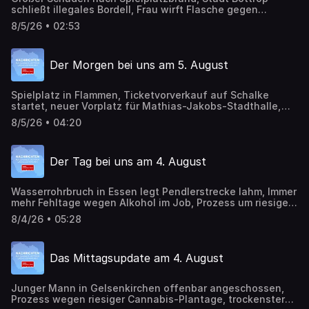
schließt illegales Bordell, Frau wirft Flasche gegen
Linienbus
8/5/26 • 02:53
Der Morgen bei uns am 5. August
Spielplatz in Flammen, Ticketvorverkauf auf Schalke
startet, neuer Vorplatz für Mathias-Jakobs-Stadthalle,
neue Sperrungen in Scholven
8/5/26 • 04:20
Der Tag bei uns am 4. August
Wasserrohrbruch in Essen legt Pendlerstrecke lahm, Immer
mehr Fehltage wegen Alkohol im Job, Prozess um riesige
Cannabis-Plantage in Gelsenkirchen gestartet,
8/4/26 • 05:28
Trockenster Juli bei uns seit 90 Jahren und hohe
Waldbrandgefahr
Das Mittagsupdate am 4. August
Junger Mann in Gelsenkirchen offenbar angeschossen,
Prozess wegen riesiger Cannabis-Plantage, trockenster