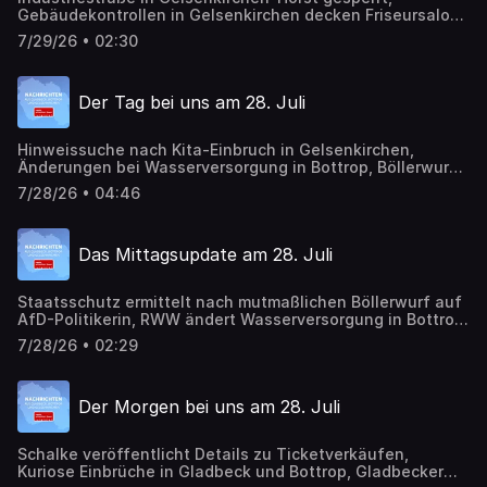
Gebäudekontrollen in Gelsenkirchen decken Friseursalon
im Keller auf, Bekannte Kunstwerke im Musiktheater
7/29/26 • 02:30
werden restauriert
Der Tag bei uns am 28. Juli
Hinweissuche nach Kita-Einbruch in Gelsenkirchen,
Änderungen bei Wasserversorgung in Bottrop, Böllerwurf
auf Haus von AfD-Politikerin in Gelsenkirchen
7/28/26 • 04:46
Das Mittagsupdate am 28. Juli
Staatsschutz ermittelt nach mutmaßlichen Böllerwurf auf
AfD-Politikerin, RWW ändert Wasserversorgung in Bottrop
wegen Hitze, Dächer in Bottrop werden grüner
7/28/26 • 02:29
Der Morgen bei uns am 28. Juli
Schalke veröffentlicht Details zu Ticketverkäufen,
Kuriose Einbrüche in Gladbeck und Bottrop, Gladbecker