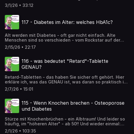
Zuckertante einmal "in Fahrt" erleben möchten...
3/1/26 • 33:12
Nahrungsergänzung.... So viele Angebote für Menschen
mit Diabetes! In der Apotheke, in Drogeriemärkten, überall
im Internet. Was soll man davon halten? Ich hatte konkret
117 - Diabetes im Alter: welches HbA1c?
eine Anfrage zu den Präparaten: Beat-2, Wellion ZIMT
plus, ApoLife Zuckerstoffwechsel, alle aus der Apotheke.
Da hab ich gleich was Allgemeines dazu gesagt, etwas
Alt werden mit Diabetes - oft gar nicht einfach. Alte
das mir wirklich wichtig ist! Wie immer ungeschnitten
Menschen sind so verschieden - vom Rockstar auf der
meine ehrliche Meinung. Ich bin die Zuckertante, MR Dr.
Bühne bis zum pflegebedürftigen dementen alten
Susanne Pusarnig Ärztin für Allgemeinmedizin Unsere
2/15/26 • 22:17
Menschen. Diabetes-Therapie muss sich anpassen -
Community trifft sich in der APP der Zuckertante, schauen
dafür braucht es Ziele. Welche Ziele für ältere Menschen
Sie gerne rein: https://app.zuckertante.at
passen und wie man das herausfindet, darum geht es in
116 - was bedeutet "Retard"-Tablette
dieser Folge.
GENAU?
Retard-Tabletten - das haben Sie sicher oft gehört. Hier
erkläre ich, was das GENAU ist, was daran so praktisch ist
und warum diese Tabletten meist besser verträglich sind.
2/7/26 • 15:01
Schauen Sie sich auch die neue APP der Zuckertante an!
hier zu finden: https://app.zuckertante.at
115 - Wenn Knochen brechen - Osteoporose
und Diabetes
Stürze mit Knochenbrüchen - ein Albtraum! Und leider so
häufig, im "höheren Alter" - ab 50!! Und wieder einmal:
noch häufiger, wenn man Diabetes hat. Hier ein
2/1/26 • 103:35
ausführliches Interview zum Thema Knochen-