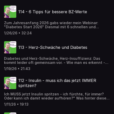
Stoffwechsel, Vitamin D etc. mit Pirv.-Doz. Dr. Karin
Amrein, Fachärztin für Innere Medizin Mit Tipps zur
114 - 6 Tipps für bessere BZ-Werte
Diagnose, zur Behandlung und zu allem, was man selbst
tun kann: mit ihrer ehrlichen Einschätzung, was wirklich
wichtig ist und was wie viel Erfolg haben kann - oder auch
Zum Jahresanfang 2026 gabs wieder mein Webinar:
nicht.
"Diabetes Start 2026" Diesmal mit 6 schnellen und
einfachen Tipps für bessere BZ-Werte, die ich nun auch
1/26/26 • 32:24
hier im Podcast teile.
113 - Herz-Schwäche und Diabetes
Diabetes und Herz-Schwäche, Herz-Insuffizienz: Das
kommt leider oft gemeinsam vor. - Wie man es erkennt -
Welche Untersuchungen Sie brauchen (im Labor auch NT-
1/19/26 • 21:43
pro-BNP machen lassen) - Wie man es behandelt - Was
Sie selbst tun können und hier finden Sie die APP der
Zuckertante: https://app.zuckertante.at
112 - Insulin - muss ich das jetzt IMMER
spritzen?
Ich MUSS jetzt Insulin spritzen - ich fürchte, für immer?
Oder kann ich damit wieder aufhören?" Was hinter dieser
Frage steckt - und wie man ein bisschen besser damit
1/11/26 • 19:13
zurecht kommen kann.