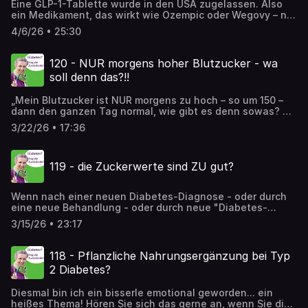
Eine GLP-1-Tablette wurde in den USA zugelassen. Also
ein Medikament, das wirkt wie Ozempic oder Wegovy – nur
eben zum Schlucken statt zum Spritzen. Aber… (Sie
4/6/26 • 25:30
kennen mich 😉) ... so einfach ist es natürlich nicht. Wie
gut wirkt diese Tablette wirklich auf den Blutzucker? Wie
viel nimmt man damit ab? Warum sind die
120 - NUR morgens hoher Blutzucker - wa
Nebenwirkungen häufiger als bei den Spritzen? Und für
soll denn das?!!
wen könnte sie trotzdem eine gute Lösung sein?
„Mein Blutzucker ist NUR morgens zu hoch – so um 150 –
dann den ganzen Tag normal, wie gibt es denn sowas? 🤔
hab ich schon Diabetes?“ In dieser Folge erkläre ich, wie
3/22/26 • 17:36
es zu hohen Nüchtern-Blutzucker-Werten kommen kann,
ohne dass man nachts schlafwandelt und den
Kühlschrank plündert. Und wir überlegen, was man etwas
119 - die Zuckerwerte sind ZU gut?
dagegen machen kann – und ob man dagegen überhaupt
etwas unternehmen soll.
Wenn nach einer neuen Diabetes-Diagnose - oder durch
eine neue Behandlung - oder durch neue "Diabetes-
Motivation" - die Zuckerwerte recht schnell innerhalb
3/15/26 • 23:17
einiger Tage oder Wochen sinken, dann kann das
Verunsicherung auslösen. Wann gute Zuckerwerte
einfach nur schön sind, und wann man doch etwas
118 - Pflanzliche Nahrungsergänzung bei Typ
genauer hinschauen muss.
2 Diabetes?
Diesmal bin ich ein bisserle emotional geworden... ein
heißes Thema! Hören Sie sich das gerne an, wenn Sie die