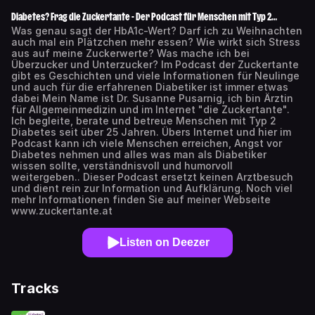
Diabetes? Frag die Zuckertante - Der Podcast für Menschen mit Typ 2
Diabetes
Was genau sagt der HbA1c-Wert? Darf ich zu Weihnachten
auch mal ein Plätzchen mehr essen? Wie wirkt sich Stress
aus auf meine Zuckerwerte? Was mache ich bei
Überzucker und Unterzucker? Im Podcast der Zuckertante
gibt es Geschichten und viele Informationen für Neulinge
und auch für die erfahrenen Diabetiker ist immer etwas
dabei Mein Name ist Dr. Susanne Pusarnig, ich bin Ärztin
für Allgemeinmedizin und im Internet "die Zuckertante".
Ich begleite, berate und betreue Menschen mit Typ 2
Diabetes seit über 25 Jahren. Übers Internet und hier im
Podcast kann ich viele Menschen erreichen, Angst vor
Diabetes nehmen und alles was man als Diabetiker
wissen sollte, verständnisvoll und humorvoll
weitergeben.. Dieser Podcast ersetzt keinen Arztbesuch
und dient rein zur Information und Aufklärung. Noch viel
mehr Informationen finden Sie auf meiner Webseite
www.zuckertante.at
Listen on Deezer
Tracks