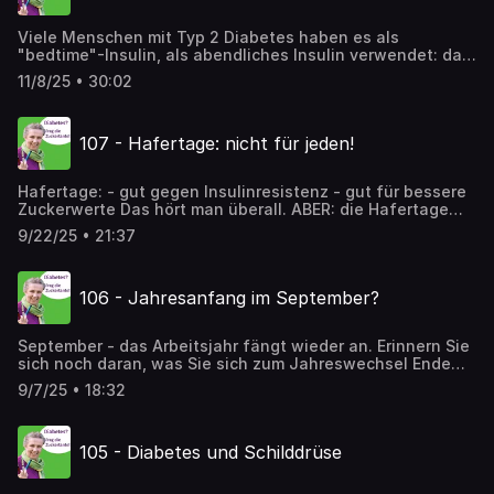
Viele Menschen mit Typ 2 Diabetes haben es als
"bedtime"-Insulin, als abendliches Insulin verwendet: das
gute alte Insulatard, Ab Ende 2025 ist es in Österreich
11/8/25 • 30:02
nicht mehr erhältlich - welches Insulin stattdessen? -
Rückblick - was hat es so besonders gemacht? - und ein
bisschen Medizingeschichte ist auch dabei
107 - Hafertage: nicht für jeden!
Hafertage: - gut gegen Insulinresistenz - gut für bessere
Zuckerwerte Das hört man überall. ABER: die Hafertage
sind NICHT für jeden geeignet. Ob Sie Hafertage machen
9/22/25 • 21:37
sollten - das hören Sie hier.
106 - Jahresanfang im September?
September - das Arbeitsjahr fängt wieder an. Erinnern Sie
sich noch daran, was Sie sich zum Jahreswechsel Ende
Dezember 2024 zu Ihrem nächsten Jahr mit Diabetes
9/7/25 • 18:32
vorgenommen haben? Schauen wir uns das an....
105 - Diabetes und Schilddrüse