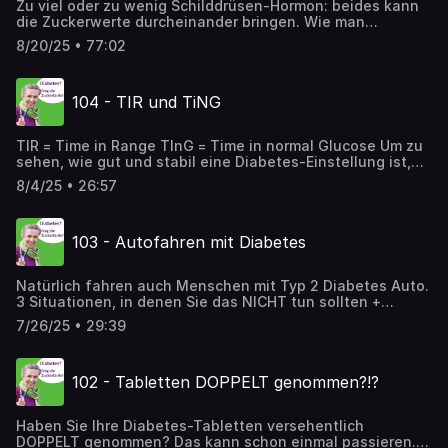
Zu viel oder zu wenig Schilddrüsen-Hormon: beides kann
die Zuckerwerte durcheinander bringen. Wie man
Störungen der Schilddrüse erkennt, und wie die
8/20/25 • 77:02
Zusammenhänge Schilddrüse-Diabetes sind, darum geht
es hier.
104 - TIR und TiNG
TIR = Time in Range TInG = Time in normal Glucose Um zu
sehen, wie gut und stabil eine Diabetes-Einstellung ist,
genügt nicht das HbA1c. Was bedeuten diese neuen werte
8/4/25 • 26:57
genau und für wen sind sie wichtig? Die neue APP der
Zuckertante ist da! app.zuckertante.at
103 - Autofahren mit Diabetes
Natürlich fahren auch Menschen mit Typ 2 Diabetes Auto.
3 Situationen, in denen Sie das NICHT tun sollten +
Vorsichtsmaßnahmen gegen Hypos. "unplugged und
7/26/25 • 29:39
uncut" - so entstehen meine Podcasts. Ich bin Ärztin für
Allgemeinmedizin und die "Zuckertante", ich bringe Ihnen
Informationen zu Typ 2 Diabetes, wissenschaftlich
102 - Tabletten DOPPELT genommen?!?
fundiert und immer praktisch umsetzbar.
www.zuckertante.at
Haben Sie Ihre Diabetes-Tabletten versehentlich
DOPPELT genommen? Das kann schon einmal passieren. -