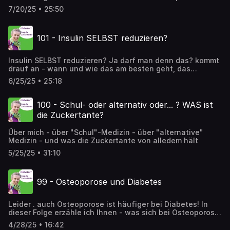
Was passieren kann - Worauf Sie achten müssen - Welche
7/20/25 • 25:50
Medikamente Unterzuckerungen auslösen können. erklärt
Ihnen MR Dr. Susanne Pusarnig, die "Zuckertante"
101 - Insulin SELBST reduzieren?
Insulin SELBST reduzieren? Ja darf man denn das? kommt
drauf an - wann und wie das am besten geht, das
erfahren Sie in dieser Folge.
6/25/25 • 25:18
100 - Schul- oder alternativ oder... ? WAS ist
die Zuckertante?
Über mich - über "Schul"-Medizin - über "alternative"
Medizin - und was die Zuckertante von alledem hält
5/25/25 • 31:10
99 - Osteoporose und Diabetes
Leider . auch Osteoporose ist häufiger bei Diabetes! In
dieser Folge erzähle ich Ihnen - was sich bei Osteoporose
geändert hat - zum Glück!! - was Sie selbst tun können -
4/28/25 • 16:42
welche Untersuchung Sie wann brauchen - und wie