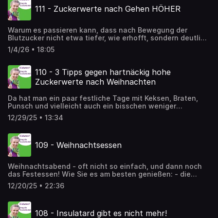
111 - Zuckerwerte nach Gehen HÖHER
Warum es passieren kann, dass nach Bewegung der
Blutzucker nicht etwa tiefer, wie erhofft, sondern deutlich
höher ist - ja, das ist ärgerlich! Aber dafür gibt es 2
1/4/26 • 18:05
Erklärungen und auch 2 Möglichkeiten, dagegen ganz
einfach etwas zu unternehmen - und das heißt meistens:
NICHT noch mehr Bewegung!
110 - 3 Tipps gegen hartnäckig hohe
Zuckerwerte nach Weihnachten
Da hat man ein paar festliche Tage mit Keksen, Braten,
Punsch und vielleicht auch ein bisschen weniger
Bewegung hinter sich – und dann steigt der Blutzucker…
12/29/25 • 13:34
und bleibt oben. Tagelang. Und das kann ganz schön
frustrierend sein. Zwischen Weihnachten und Neujahr
haben Sie wahrscheinlich wenig Lust auf Belehrungen
109 - Weihnachtsessen
über "Diät" und "Training" und auch keine Zeit dafür -
aber es gibt ein paar Dinge, die Sie trotzdem machen
können, und die Ihnen gut tun. Daher hier meine 3 Tipps
Weihnachtsabend - oft nicht so einfach, und dann noch
bei hartnäckig hohen Zuckerwerten nach Feiertagen.
das Festessen! Wie Sie es am besten genießen: - die
Vorbereitung am tag davor - die besten Tipps und Tricks
12/20/25 • 22:36
für Festessen - der Tag danach
108 - Insulatard gibt es nicht mehr!