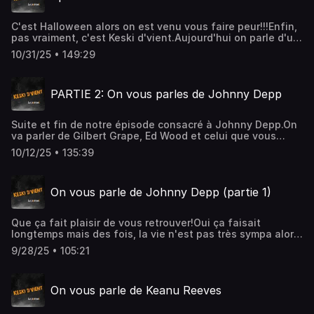
genre: https://faispasgenre.com/author/alexandre-
pelletierEt voici la page YouTube de
C'est Halloween alors on est venu vous faire peur!!!Enfin,
Olis: https://youtube.com/@o.l.i.s?si=caSR-JzbPFZOoQFm
pas vraiment, c'est Keski d'vient.Aujourd'hui on parle d'un
maitre de l'horreur: James Wan.Conjuring, Insidious, Saw
10/31/25 • 149:29
et Malignant sont les films traités.Une petite nouvelle a
rejoint l'émission, c'est Coline.Vous pouvez retrouver
David dans son
PARTIE 2: On vous parles de Johnny Depp
podcast: https://open.spotify.com/show/0MHjYbsOSqTybn7
prochains liens pour écouter Béa arriveront.
Suite et fin de notre épisode consacré à Johnny Depp.On
va parler de Gilbert Grape, Ed Wood et celui que vous
attendez tous: Pirates des Caraïbes. Spoiler: le film n'a
10/12/25 • 135:39
pas fait l'unanimité...Dans notre épisode d'aujourd'hui, un
couple se forme, un monologue intéressant, des
problèmes de poteaux, du caca dans le lit, ...Encore merci
On vous parle de Johnny Depp (partie 1)
pour votre fidélité. N'hésitez pas à nous envoyer des
petits messages d'encouragement. On les lit tous.
Que ça fait plaisir de vous retrouver!Oui ça faisait
longtemps mais des fois, la vie n'est pas très sympa alors
on doit faire des choix.On revient cette année avec du
9/28/25 • 105:21
lourd.D'abord, on a un vrai québecois. Un vrai de vrai, pas
un de Tému.On a ensuite une douce rouquine que vous
avez découvert dans le cultissime podcast Parlons
On vous parle de Keanu Reeves
Péloches.Et pour finir, un mec avec un délicieux accent du
sud fan de BO.Aujourd'hui on s'attaque au méga dossier
Johnny Depp. Un dossier tellement gros qu'on le fait en 2