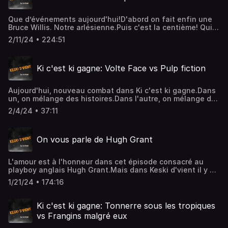
Graveurs.https://www.babygraveurs.eu/episode-42-
soiree-baby-capricorn-one/
Que d’événements aujourd'hui!D'abord on fait enfin une
Bruce Willis. Notre arlésienne.Puis c'est la centième! Qui
l'eu cru.Pour cet épisode, on a pas lésiné sur les moyens
2/11/24 • 224:51
pour vous offrir plein de surprises et pour vous faire
rire.7Merci à David, Rico, Faye, Alex, TMJDC.Merci aux
surprises mais on tease pas ici.Bonne écoute.
Ki c'est ki gagne: Volte Face vs Pulp fiction
Aujourd'hui, nouveau combat dans Ki c'est ki gagne.Dans
un, on mélange des histoires.Dans l'autre, on mélange des
visages.2 films totalement différents mais qu'on aime
2/4/24 • 37:11
dans Keski. D'ailleurs c'est vous qui avez voté pour ce
combat.Qui rejoindra Terminator 2, Jurrasik Park,
Collateral, Independence Day et Step Brothers au tour
On vous parle de Hugh Grant
suivant?
L'amour est à l'honneur dans cet épisode consacré au
playboy anglais Hugh Grant.Mais dans Keski d'vient il y a
de gros bourrus qui n'aiment pas tellement parce que,
1/21/24 • 174:16
faut l'avouer, ils n'ont pas d'âmes.Aujourd'hui, 4 mariages
et un enterement, Nothing Hill, Love Actually et plein
d'autres.
Ki c'est ki gagne: Tonnerre sous les tropiques
vs Frangins malgré eux