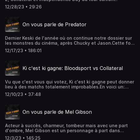
12/28/23 • 29:26
On vous parle de Predator
Dernier Keski de l'année où on continue notre dossier sur
les monstres du cinéma, après Chucky et Jason.Cette fois
ci, on s'attaque au Predator.Un Nico en roue libre, un
12/17/23 • 186:01
Storm sous anti-douleurs, le père Noël en invité, on vous
gâte en cette fin d'année!
Ki c'est ki gagne: Bloodsport vs Collateral
Vu que c'est vous qui votez, Ki c'est ki gagne peut donner
lieu à des matchs totalement improbables.En voici un:
Bloodsport contre Collateral.Tom et Jess vont en parler
12/10/23 • 37:48
pour savoir lequel rejoindra Terminator 2 et Independence
Day au tour suivant.
On vous parle de Mel Gibson
Acteur à succès, charmeur, tombeur mais avec une part
d'ombre, Mel Gibson est un personnage à part dans
l'industrie Hollywoodienne.Aujourd'hui on revient sur les
12/3/23 • 145:25