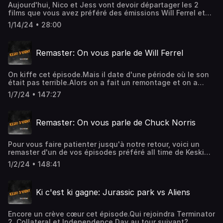
Aujourd'hui, Nico et Jess vont devoir départager les 2
films que vous avez préféré des émissions Will Ferrel et
Ben Stiller.2 Chefs d'oeuvres de l'absurde.Qui rejoindra
1/14/24 • 28:00
Terminator 2, Collateral, Independence Day et Jurassik
Park au tour suivant?
Remaster: On vous parle de Will Ferrel
On kiffe cet épisode.Mais il date d'une période où le son
était pas terrible.Alors on a fait un remontage et on a
remasterisé tout ça pour vous offrir une bonne écoute en
1/7/24 • 147:27
attendant la suite de la saison 4.
Remaster: On vous parle de Chuck Norris
Pour vous faire patienter jusqu'à notre retour, voici un
remaster d'un de vos épisodes préféré all time de Keski
d'vient.Julien de Nanarland est venu apporter sa science
1/2/24 • 148:41
dans cet épisode parce que pour parler de Chuck Norris,
Nanarland c'était obligé.On revient bientôt pour la suite
de la saison 4 et on espère que cet épisode, vous aller le
Ki c'est ki gagne: Jurassic park vs Aliens
découvrir ou le redécouvrir avec plaisir.
Encore un crève cœur cet épisode.Qui rejoindra Terminator
2, Collateral et Independence Day au tour suivant?