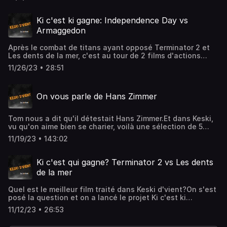
films qui ont construits sa légende.De Mad Max à L'arme
fatale, en passant par Braveheart ou Maverick, on vous a
préparé une émission où nous reviendront aussi sur
Ki c'est ki gagne: Independence Day vs
l'homme contreversé.On vous parlera aussi des slips
Armaggedon
Postapo, du terrain en écosse de Tom et du nouveau
crush de Jess: Édouard Balladur. Sinon les potos ont sortis
Après le combat de titans ayant opposé Terminator 2 et
des podcasts.Retrouvez Flo dans Qulturimse dans un
Les dents de la mer, c'est au tour de 2 films d'actions
épisode consacré au film Sentinelle:
phares des années 90 de s'affronter: Independence Day
https://qulturimse.lepodcast.fr/episode-141-sentinelleTom
11/26/23 • 28:51
contre Armaggedon.Les auditeurs les ont choisis sur
dans son podcast Baby Graveurs dans un épisode
twitter comme meilleurs films de nos émissions Michael
consacré à Rambo 3:
Bay et Roland Emmerich.Ki c'est ki va gagner? Les
https://www.babygraveurs.eu/episode-37-le-3-est-
On vous parle de Hans Zimmer
extraterrestres ou l’astéroïde? Ki va rejoindre Terminator 2
mieux-que-le-2-rambo/Nico dans son podcast Dis séries
au tour suivant?
consacré à Seinfield:https://www.youtube-
nocookie.com/embed/S5dpipwIAYo?feature=oembed
Tom nous a dit qu'il détestait Hans Zimmer.Et dans Keski,
vu qu'on aime bien se charier, voilà une sélection de 5
films où le bon Hans il a fait la musique.Interstellar, jour
11/19/23 • 143:02
de tonnerre, Pirates des Caraïbes et bien d'autres seront
traités aujourd'hui.
Ki c'est qui gagne? Terminator 2 vs Les dents
de la mer
Quel est le meilleur film traité dans Keski d'vient?On s'est
posé la question et on a lancé le projet Ki c'est ki
gagne.Vous élisez sur Twitter le meilleur film de chaque
11/12/23 • 26:53
émission, nous on prend 2 gagnants, on en discute et on
regarde qui se qualifie pour le tour suivant.Cette semaine