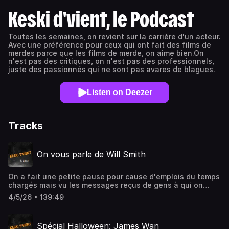
Keski d'vient, le Podcast
Toutes les semaines, on revient sur la carrière d'un acteur.
Avec une préférence pour ceux qui ont fait des films de
merdes parce que les films de merde, on aime bien.On
n'est pas des critiques, on n'est pas des professionnels,
juste des passionnés qui ne sont pas avares de blagues.
Listen on Deezer
Tracks
On vous parle de Will Smith
On a fait une petite pause pour cause d'emplois du temps
chargés mais vu les messages reçus de gens à qui on
manquait, on revient.Aujourd'hui c'est Will Smith le
4/5/26 • 139:49
sujet.On revient sur des films comme Independance Day,
Men in Black, Wild Wild West et Ali.Retrouvez Alex sur
letterbox: https://letterboxd.com/psypell ainsi que sur
Spécial Halloween: James Wan
Fais pas