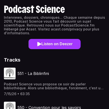
Podcast Science
Interviews, dossiers, chroniques... Chaque semaine depuis
2010, Podcast Science vous fait découvrir un sujet
scientifique. Retrouvez nous sur PodcastScience.fm
Hébergé par Acast. Visitez acast.com/privacy pour plus
d'informations.
Listen on Deezer
Tracks
551 - La Biblinfini
Podcast Science vous propose ce soir de parler
bibliothèque. Alors une bibliothèque, forcément, c'est un
lieu où on peut trouver des livres. Un peu de livres, plein
7/15/26 • 63:35
de livres, des tas de livres, mais pas tous. Sauf qu’après
tout… Pourquoi pas ? Est-ce que ça ne serait pas
absolument génial de disposer d'une *bibliothèque
550 - Convention pour les savoirs
universelle*, qui contiendrait littéralement tous les livres