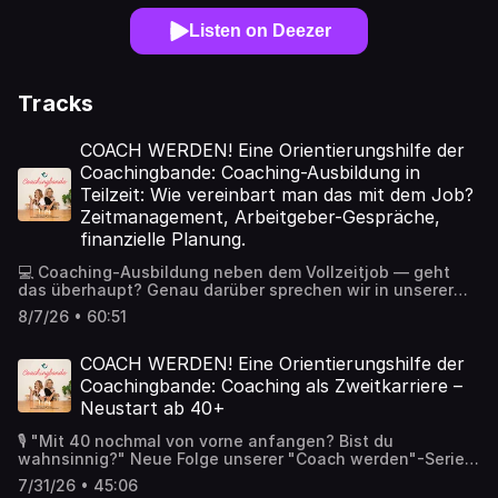
Listen on Deezer
Tracks
COACH WERDEN! Eine Orientierungshilfe der
Coachingbande: Coaching-Ausbildung in
Teilzeit: Wie vereinbart man das mit dem Job?
Zeitmanagement, Arbeitgeber-Gespräche,
finanzielle Planung.
💻 Coaching-Ausbildung neben dem Vollzeitjob — geht
das überhaupt? Genau darüber sprechen wir in unserer
neuen Folge unserer „Coach werden"-Serie. Denn diese
8/7/26 • 60:51
Frage beschäftigt unglaublich viele Menschen: Wie soll
ich eine fundierte Coaching-Ausbildung schaffen, wenn
Job, Familie und Alltag sowieso schon voll sind? Wir
COACH WERDEN! Eine Orientierungshilfe der
sprechen ehrlich über Zeitmanagement, Überforderung,
Coachingbande: Coaching als Zweitkarriere –
Finanzierung, Familie, Arbeitgebergespräche und die
Neustart ab 40+
Realität berufsbegleitender Weiterbildungen. Aber auch
darüber, warum genau dieser Weg für viele Menschen
🎙️ "Mit 40 nochmal von vorne anfangen? Bist du
unglaublich wertvoll sein kann. Denn Coaching
wahnsinnig?" Neue Folge unserer "Coach werden"-Serie –
berufsbegleitend zu lernen bedeutet oft: ✨ das Gelernte
überall wo's Podcasts gibt, und als Video auf YouTube.
direkt im Alltag auszuprobieren ✨ bewusster mit
7/31/26 • 45:06
Wir sprechen heute über Coaching als Zweitkarriere. Für