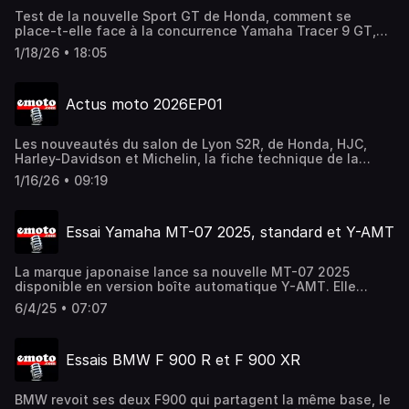
Test de la nouvelle Sport GT de Honda, comment se
place-t-elle face à la concurrence Yamaha Tracer 9 GT,
Kawasaki Versys 1100 S, BMW S 1000 XR et Suzuki 1000 GX
1/18/26 • 18:05
Actus moto 2026EP01
Les nouveautés du salon de Lyon S2R, de Honda, HJC,
Harley-Davidson et Michelin, la fiche technique de la
MotoGP Aprilia RSGP26 dévoilée. Une semaine d'atus
1/16/26 • 09:19
moto
Essai Yamaha MT-07 2025, standard et Y-AMT
La marque japonaise lance sa nouvelle MT-07 2025
disponible en version boîte automatique Y-AMT. Elle
accueille aussi une nouvelle fourche inversée, un
6/4/25 • 07:07
nouveau tableau de bord, etc.
Essais BMW F 900 R et F 900 XR
BMW revoit ses deux F900 qui partagent la même base, le