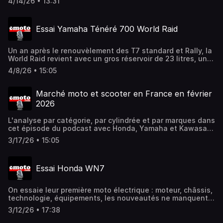
4/14/26 • 13:31
Essai Yamaha Ténéré 700 World Raid
Un an après le renouvèlement des T7 standard et Rally, la
World Raid revient avec un gros réservoir de 23 litres, une
grosse fourche avec de grands débattements, etc. tout
4/8/26 • 15:05
pour voyager à T7
Marché moto et scooter en France en février
2026
L'analyse par catégorie, par cylindrée et par marques dans
cet épisode du podcast avec Honda, Yamaha et Kawasaki
de nouveau en tête pour le 2e mois de l'année
3/17/26 • 15:05
Essai Honda WN7
On essaie leur première moto électrique : moteur, châssis,
technologie, équipements, les nouveautés ne manquent
pas sur cette machine accessible aux permis A2 et B
3/12/26 • 17:38
étonnante à découvrir et à confronter aux concurrentes