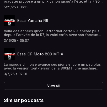
roadster proposé à un prix canon jusqu'à l'été, et la F 900
XR la Sport-GT qui connait elle aussi un beau succès.
5/21/25 • 06:13
Deux essais en un épisode à découvrir.
Essai Yamaha R9
Voilà des années qu'on l'attendait cette R9, encore plus
depuis l'arrivée de la R7, la voici enfin avec son fameux
moteur CP3 qu'on connait bien et une partie cycle affûtée
3/16/25 • 05:07
pour la route et le circuit
Essai CF Moto 800 MT-X
La marque chinoise avance ses pions encore un peu plus
avec la version tout-terrain de la 800MT, une machine
taillée pour l'aventure sur la route et sur les pistes avec
3/7/25 • 07:01
un équipement très complet à moins de 10000€
View all
Similar podcasts