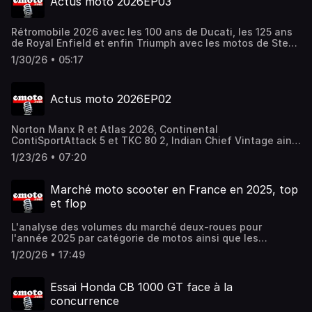
Actus moto 2026EP03
Rétromobile 2026 avec les 100 ans de Ducati, les 125 ans
de Royal Enfield et enfin Triumph avec les motos de Steve
McQueen
1/30/26 • 05:17
Actus moto 2026EP02
Norton Manx R et Atlas 2026, Continental
ContiSportAttack 5 et TKC 80 2, Indian Chief Vintage ainsi
que les nouvelles #Triumph #Trident660 et
1/23/26 • 07:20
#TigerSport660 au sommaire
Marché moto scooter en France en 2025, top
et flop
L'analyse des volumes du marché deux-roues pour
l'année 2025 par catégorie de motos ainsi que les
scooters, les 2RM électriques et les tops et les flops des
1/20/26 • 17:49
marques avec l'arrivée de la norme Euro
Essai Honda CB 1000 GT face à la
concurrence