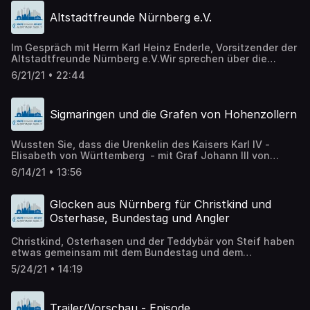
Altstadtfreunde Nürnberg e.V.
Im Gespräch mit Herrn Karl Heinz Enderle, Vorsitzender der
Altstadtfreunde Nürnberg e.V.Wir sprechen über die
Arbeit des Vereins, der weltweit zu den größten dieser Art
6/21/21 • 22:44
gehört.
Sigmaringen und die Grafen von Hohenzollern
Wussten Sie, dass die Urenkelin des Kaisers Karl IV -
Elisabeth von Württemberg - mit Graf Johann III von
Werdenberg einfach durchgebrannt ist - obwohl sie dem
6/14/21 • 13:56
Bayerischen Erbprinz Albrecht versprochen wurde? Wir
schreiben das 15 Jahrhundert. Ein kleines Kapitel, welches
ganze sicher Stoff für Filme oder in der heutigen Zeit
Glocken aus Nürnberg für Christkind und
Stoff für mehrere Staffeln einer Fernsehserie geben
Osterhase, Bundestag und Angler
könnte.
Christkind, Osterhasen und der Teddybär von Steif haben
etwas gemeinsam mit dem Bundestag und dem
Nachtwächter aber auch mit Kühen und Anglern. Wir
5/24/21 • 14:19
stellen ein Unternehmen aus Nürnberg vor, dass hier seine
Hand im Spiel hat - seit 1858. Es geht um den Klang von
Glocken. Kleine und Große, Rollen und Schellen,
Trailer/Vorschau - Episode
Kuhglocken und Froschmaulschellen, Tischglocken und