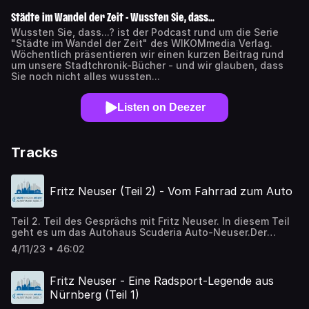
Städte im Wandel der Zeit - Wussten Sie, dass...
Wussten Sie, dass...? ist der Podcast rund um die Serie
"Städte im Wandel der Zeit" des WIKOMmedia Verlag.
Wöchentlich präsentieren wir einen kurzen Beitrag rund
um unsere Stadtchronik-Bücher - und wir glauben, dass
Sie noch nicht alles wussten...
Listen on Deezer
Tracks
Fritz Neuser (Teil 2) - Vom Fahrrad zum Auto
Teil 2. Teil des Gesprächs mit Fritz Neuser. In diesem Teil
geht es um das Autohaus Scuderia Auto-Neuser.Der
rüstige 90jährige erzählt über seinen Werdegang vom
4/11/23 • 46:02
Autoverkäufer bis zum eigenen Autohaus und seiner
Tätigkeit als Fahrer. Wenn Sie an seinen Geschichten rund
um seine Kariere als erfolgreicher Radfahrer interessiert
Fritz Neuser - Eine Radsport-Legende aus
sind, so hören Sie sich bitte Teil 1 des Gesprächs an.Am
Nürnberg (Teil 1)
07. Februar 1962 wurde die Firma Auto-Neuser an der