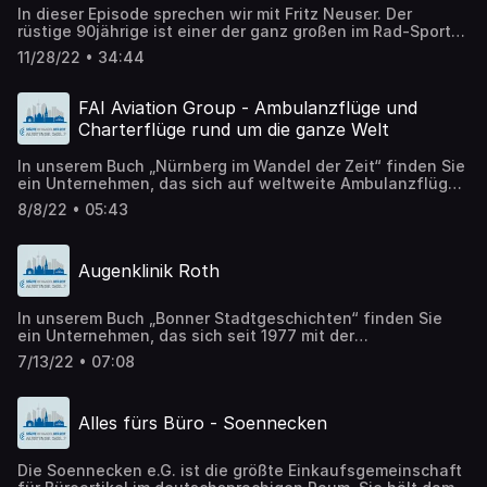
Maxtormauer 2-4 in Nürnberg gegründet. Noch im Jahr
In dieser Episode sprechen wir mit Fritz Neuser. Der
der Firmengründung wurden Händlerverträge mit den
rüstige 90jährige ist einer der ganz großen im Rad-Sport
Automobilherstellern British Leyland und Alfa Romeo
und hat am 07. Februar 1962 die Firma Auto-Neuser an der
abgeschlossen.1965 wurde die Scuderia Auto-Neuser mit
11/28/22 • 34:44
Maxtormauer 2-4 in Nürnberg gegründet. Noch im Jahr
3 Fahrern ins Leben gerufen.Mehr dazu in dieser
der Firmengründung wurden Händlerverträge mit den
Episode...
Automobilherstellern British Leyland und Alfa Romeo
FAI Aviation Group - Ambulanzflüge und
abgeschlossen.1965 wurde die Scuderia Auto-Neuser mit
Charterflüge rund um die ganze Welt
3 Fahrern ins Leben gerufen.In dieser Episode geht es vor
allem und sein Leben und seine Zeit als Radrennfahrer. In
In unserem Buch „Nürnberg im Wandel der Zeit“ finden Sie
der nächsten Episode stellen wir das Autohaus vor.
ein Unternehmen, das sich auf weltweite Ambulanzflüge
sowie VIP-Charterflüge spezialisiert hat. Hauptsitz des
8/8/22 • 05:43
Unternehmens ist der Albrecht Dürer Airport Nürnberg.
Augenklinik Roth
In unserem Buch „Bonner Stadtgeschichten“ finden Sie
ein Unternehmen, das sich seit 1977 mit der
Augenheilkunde beschäftigt - die Augenklinik Roth.
7/13/22 • 07:08
Alles fürs Büro - Soennecken
Die Soennecken e.G. ist die größte Einkaufsgemeinschaft