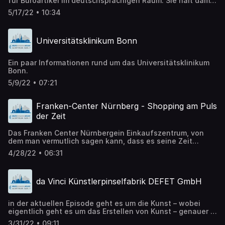
für Büroartikel im deutschsprachigen Raum. Sie hält damit
den Namen eines genialen Erfinders aus Poppelsdorf am
5/17/22 • 10:34
Leben. Im 20. Jahrhundert gehörte er zu den größten
Arbeitgebern Bonns
Universitätsklinikum Bonn
Ein paar Informationen rund um das Universitätsklinikum
Bonn.
5/9/22 • 07:21
Franken-Center Nürnberg - Shopping am Puls
der Zeit
Das Franken Center Nürnbergein Einkaufszentrum, von
dem man vermutlich sagen kann, dass es seine Zeit
geprägt hat.
4/28/22 • 06:31
da Vinci Künstlerpinselfabrik DEFET GmbH
in der aktuellen Episode geht es um die Kunst – wobei
eigentlich geht es um das Erstellen von Kunst – genauer –
es geht um den Pinsel. Wussten Sie, dass es in Nürnberg
3/31/22 • 09:11