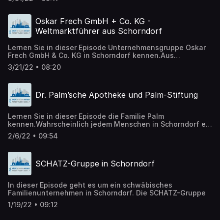
eine Pinselindustrie gibt?
Oskar Frech GmbH + Co. KG -
Weltmarktführer aus Schorndorf
Lernen Sie in dieser Episode Unternehmensgruppe Oskar
Frech GmbH & Co. KG in Schorndorf kennen.Aus
Leidenschaft zum Druckguss entwickelte sich das
3/21/22 • 08:20
schwäbische Werkzeugbau-Unternehmen zum weltweit
führenden Anbieter von Druckgießtechnologien. Das
Frech-Portfolio lässt keine Kundenwünsche offen:
Dr. Palm’sche Apotheke und Palm-Stiftung
Anbieter von Zink-, Magnesium-, und Aluminium-
Druckguss finden individuelle Lösungen für die Fertigung
kleinster Druckgussteile, bis hin zu Motorblöcken und
Lernen Sie in dieser Episode die Familie Palm
Karosserieteilen.Zur Automatisierung der individuellen
kennen.Wahrscheinlich jedem Menschen in Schorndorf ein
Warmkammer- und Kaltkammer-Druckgießmaschinen
Begriff – insbesondere als Name der mehr als 375 Jahre
bietet Frech hauseigene Schmelz- und Dosiertechnik,
2/6/22 • 09:54
alten Dr. Palm’schen Apotheke in dem außergewöhnlichen
Sprüheinrichtungen, Heiz- und Kühlgeräte,
Fachwerkgebäude am Schorndorfer Marktplatz. Darüber
Druckgießformen und Entnahmegeräte. Die so
hinaus war ein Johann Philipp Palm der Namens- und
entstehenden voll- oder teilautomatisierten Gießzellen
SCHATZ-Gruppe in Schorndorf
Ideengeber der heutigen Palm-Stiftung, die sich ein
lassen sich einfach über das Panel der
ganzes Bündel von fortschrittlichen Zielen auf die Fahnen
Maschinensteuerung bedienen.Engineering-Leistungen,
geschrieben hat, insbesondere die weltweite Verbreitung
Prototyping, Überholungen von Druckgießmaschinen,
In dieser Episode geht es um ein schwäbisches
der Meinungs- und Pressefreiheit.
gebrauchte Druckgießmaschinen, Ersatz- und
Familienunternehmen in Schorndorf. Die SCHATZ-Gruppe
Verschleißteile, kundenorientierte Schulungsprogramme
und ein weltweites Service-Netz mit gut ausgebildeten
1/19/22 • 09:12
Kundendienst-Technikern runden das Angebot ab.