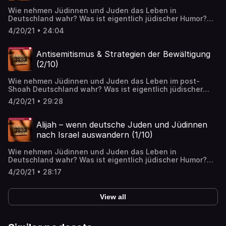
Wie nehmen Jüdinnen und Juden das Leben in
Deutschland wahr? Was ist eigentlich jüdischer Humor?
Oder jüdische Musik? Über diese und weitere Themen
4/20/21 • 24:04
spricht Journalistin Pola Sarah Nathusius mit ihren
Gästen.
Antisemitismus & Strategien der Bewältigung
(2/10)
Wie nehmen Jüdinnen und Juden das Leben im post-
Shoah Deutschland wahr? Was ist eigentlich jüdischer
Humor? Oder jüdische Musik? Über diese und weitere
4/20/21 • 29:28
Themen spricht Journalistin Pola Sarah Nathusius mit
ihren Gästen
Alijah – wenn deutsche Juden und Jüdinnen
nach Israel auswandern (1/10)
Wie nehmen Jüdinnen und Juden das Leben in
Deutschland wahr? Was ist eigentlich jüdischer Humor?
Oder jüdische Musik? Über diese und weitere Themen
4/20/21 • 28:17
spricht Journalistin Pola Sarah Nathusius mit ihren
Gästen.
View all