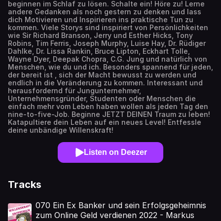
beginnen im Schlaf zu lösen. Schalte ein! Höre zu! Lerne
andere Gedanken als noch gestern zu denken und lass
dich Motivieren und Inspirieren ins praktische Tun zu
kommen. Viele Storys sind inspiriert von Persönlichkeiten
wie Sir Richard Branson, Jerry und Esther Hicks, Tony
Robins, Tim Ferris, Joseph Murphy, Luise Hay, Dr. Rüdiger
Dahlke, Dr. Lissa Rankin, Bruce Lipton, Eckhart Tolle,
Wayne Dyer, Deepak Chopra, C.G. Jung und natürlich von
Menschen, wie du und ich. Besonders spannend für jeden,
der bereit ist , sich der Macht bewusst zu werden und
endlich in die Veränderung zu kommen. Interessant und
herausfordernd für Jungunternehmer,
Unternehmensgründer, Studenten oder Menschen die
einfach mehr vom Leben haben wollen als jeden Tag den
nine-to-five-Job. Beginne JETZT DEINEN Traum zu leben!
Katapultiere dein Leben auf ein neues Level! Entfessle
deine unbändige Willenskraft!
Listen on Deezer
Tracks
070 Ein Ex Banker und sein Erfolgsgeheimnis
zum Online Geld verdienen 2022 - Markus