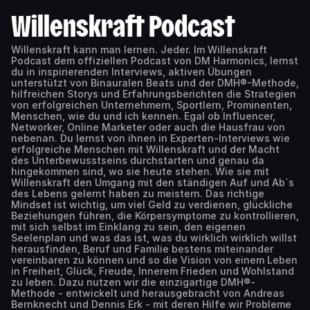
Willenskraft Podcast
Willenskraft kann man lernen. Jeder. Im Willenskraft
Podcast dem offiziellen Podcast von DM Harmonics, lernst
du in inspirierenden Interviews, aktiven Übungen
unterstützt von Binauralen Beats und der DMH®-Methode,
hilfreichen Storys und Erfahrungsberichten die Strategien
von erfolgreichen Unternehmern, Sportlern, Prominenten,
Menschen, wie du und ich kennen. Egal ob Influencer,
Networker, Online Marketer oder auch die Hausfrau von
nebenan. Du lernst von ihnen in Experten-Interviews wie
erfolgreiche Menschen mit Willenskraft und der Macht
des Unterbewusstseins durchstarten und genau da
hingekommen sind, wo sie heute stehen. Wie sie mit
Willenskraft den Umgang mit den ständigen Auf und Ab´s
des Lebens gelernt haben zu meistern. Das richtige
Mindset ist wichtig, um viel Geld zu verdienen, glückliche
Beziehungen führen, die Körpersymptome zu kontrollieren,
mit sich selbst im Einklang zu sein, den eigenen
Seelenplan und was das ist, was du wirklich wirklich willst
herausfinden, Beruf und Familie bestens miteinander
vereinbaren zu können und so die Vision von einem Leben
in Freiheit, Glück, Freude, Innerem Frieden und Wohlstand
zu leben. Dazu nutzen wir die einzigartige DMH®-
Methode - entwickelt und herausgebracht von Andreas
Bernknecht und Dennis Erk - mit deren Hilfe wir Probleme