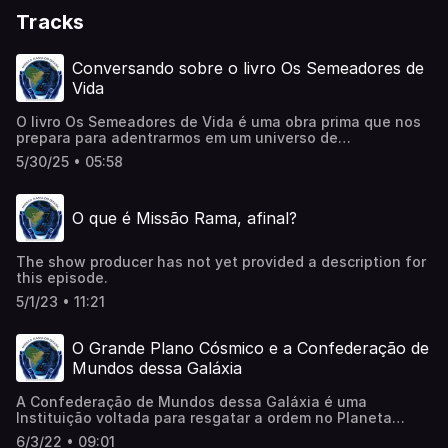
Tracks
Conversando sobre o livro Os Semeadores de
Vida
O livro Os Semeadores de Vida é uma obra prima que nos
prepara para adentrarmos em um universo de
possibilidades sobre a vida e o existir.Pré-requisito de
5/30/25 • 05:58
leitura para fazer parte da Missão Rama do Brasil.
O que é Missão Rama, afinal?
The show producer has not yet provided a description for
this episode.
5/1/23 • 11:21
O Grande Plano Cósmico e a Confederação de
Mundos dessa Galáxia
A Confederação de Mundos dessa Galáxia é uma
Instituição voltada para resgatar a ordem no Planeta
Terra através de um "Grande Plano". Muitos autores falam
6/3/22 • 09:01