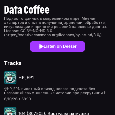
Data Coffee
Подкаст о данных в современном мире. Мнения
экспертов и опыт в получении, хранении, обработке,
визуализации и принятии решений на основе данных.
License: CC BY-NC-ND 3.0
(https://creativecommons.org/licenses/by-nc-nd/3.0/)
Listen on Deezer
Tracks
HR_EP1
☝️HR_EP1: пилотный эпизод нового подкаста без
названияНевымышленные истории про рекрутинг и HR,
трудовые отношения, увольнения и всю жизнь от
6/10/26 • 58:10
«спасибо за ваш отклик» до «к сожалению…»Для
некоторых ведущих это был первый опыт подкастинга,
поэтому не скупитесь на реакции и комментарии. От
164 (S07E05). Виртуальная мушка
этого в том числе зависит будет ли продолжение!🔞