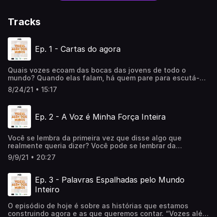
Tracks
Ep. 1 - Cartas do agora
Quais vozes ecoam das bocas das jovens de todo o
mundo? Quando elas falam, há quem pare para escutá-
las? Que sonhos carregam? O que pode unir adolescentes
8/24/21 • 15:17
ao redor do mundo? “Vozes além dos muros” é um
podcast resultado do Projeto “A Arte Como Possibilidade
de Liberdade” realizado no centro socioeducativo São
Ep. 2 - A Voz é Minha Força Inteira
Jerônimo, em Belo Horizonte, MG, pela Zula Cia. de
Teatro.
Você se lembra da primeira vez que disse algo que
realmente queria dizer? Você pode se lembrar da
sensação que o seu corpo ficou? “Vozes além dos muros”
9/9/21 • 20:27
é um podcast resultado do Projeto “A Arte Como
Possibilidade de Liberdade” realizado no centro
socioeducativo São Jerônimo, em Belo Horizonte, MG,
Ep. 3 - Palavras Espalhadas pelo Mundo
pela Zula Cia. de Teatro.
Inteiro
O episódio de hoje é sobre as histórias que estamos
construindo agora e as que queremos contar. “Vozes além