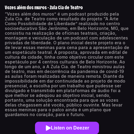
Vozes além dos muros - Zula Cia de Teatro
“Vozes além dos muros” é um podcast produzido pela
Zula Cia. de Teatro como resultado do projeto “A Arte
Como Possibilidade de Liberdade” realizado no centro
socioeducativo São Jerônimo, em Belo Horizonte, MG, que
consistiu na realização de oficinas teatrais, criação,
montagem e veiculação de um podcast com adolescentes
privadas de liberdade. O plano inicial deste projeto era o
de levar essas meninas para cena para a apresentação de
um espetáculo teatral. A proposta, aprovada em edital de
cultura da cidade, tinha como objetivo circular com este
espetáculo por 4 centros culturais de Belo Horizonte. Ao
longo de um ano, a A Zula Cia. de Teatro ministrou aulas
de teatro, mas em decorrência da pandemia de covid-19
as aulas foram realizadas de maneira remota. Diante da
impossibilidade em dar continuidade ao projeto de modo
presencial, a escolha por um trabalho que pudesse ser
divulgado e transmitido em plataformas de áudio foi a
que melhor se adeqüou ao objetivo inicial, sendo,
portanto, uma solução encontrada para que as vozes
delas chegassem até vocês, público ouvinte. Mas levar
essas meninas para o palco ainda é um plano que
guardamos no coração, para o futuro.
Listen on Deezer