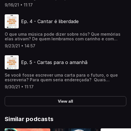
dos muros” é um podcast resultado do Projeto “A Arte
9/16/21 • 11:17
Como Possibilidade de Liberdade” realizado no centro
socioeducativo São Jerônimo, em Belo Horizonte, MG,
pela Zula Cia. de Teatro.
Ep. 4 - Cantar é liberdade
O que uma música pode dizer sobre nós? Que memórias
elas ativam? De quem lembramos com carinho e com
imensa saudade? “Vozes além dos muros” é um podcast
9/23/21 • 14:57
resultado do Projeto “A Arte Como Possibilidade de
Liberdade” realizado no centro socioeducativo São
Jerônimo, em Belo Horizonte, MG, pela Zula Cia. de
Ep. 5 - Cartas para o amanhã
Teatro.
Se você fosse escrever uma carta para o futuro, o que
escreveria? Para quem seria endereçada? Quais
respostas poderíamos esperar? “Vozes além dos muros” é
9/30/21 • 11:17
um podcast resultado do Projeto “A Arte Como
Possibilidade de Liberdade” realizado no centro
socioeducativo São Jerônimo, em Belo Horizonte, MG,
View all
pela Zula Cia. de Teatro.
Similar podcasts