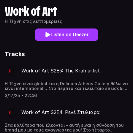
Work of Art
Η Τέχνη στις λεπτομέρειες
Listen on Deezer
Tracks
Work of Art S2E5: The Krah artist
Η Τέχνη είναι global και η Delirium Athens Gallery θέλω να
είναι international… Στο πέμπτο και τελευταίο επεισόδιο
του δεύτερου κύκλου Work of Art by Artpodcast, η Γιώτα
3/17/25 • 22:46
Τσιμπρικίδου συναντά τον καλλιτέχνη που μας έφερε πιο
κοντά στην street art – συγκεκριμένα την τοποθέτησε σε
μια ιδιαίτερη γκαλερί στον Νέο Κόσμο και το όραμά του
Work of Art S2E4: Ρενέ Στυλιαρά
γι΄ αυτήν είναι, χωρίς ελιτίστικες συμπεριφορές, να
χωρέσει όλον τον κόσμο – Έλληνες και ξένους. Η
υπογραφή του είναι The Krah και έχει ζήσει την πορεία
Στα καλύτερα που έλκονται – αυτή είναι η σύνδεση του
της street art στην χώρα μας από τα χρόνια του
brand μου με τους αναγνώστες μου! Στο τέταρτο
«κρυφού» graffiti μέχρι τις εκθέσεις σε Μουσεία