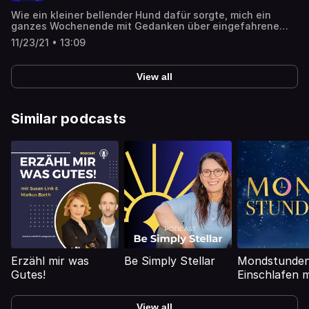
Wie ein kleiner bellender Hund dafür sorgte, mich ein
ganzes Wochenende mit Gedanken über eingefahrene
Strukturen und die Bevormundung verschiedener
11/23/21 • 13:09
Artgenossen, zu beschäftigen.
View all
Similar podcasts
Erzähl mir was
Be Simply Stellar
Mondstunden
Gutes!
Einschlafen m
Geschichten
View all