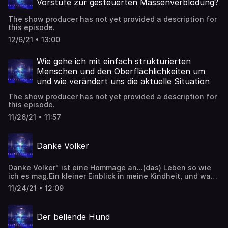
Vorstufe zur gesteuerten Massenverblödung?
The show producer has not yet provided a description for
this episode.
12/6/21 • 13:00
Wie gehe ich mit einfach strukturierten
Menschen und den Oberflächlichkeiten um
und wie verändert uns die aktuelle Situation
The show producer has not yet provided a description for
this episode.
11/26/21 • 11:57
Danke Volker
Danke Volker" ist eine Hommage an...(das) Leben so wie
ich es mag.Ein kleiner Einblick in meine Kindheit, und was
der liebe, leider in den vergangenen Tagen, viel zu früh
11/24/21 • 12:09
verstorbene, Volker Lechtenbrink daran für einen Anteil
hatte.
Der bellende Hund