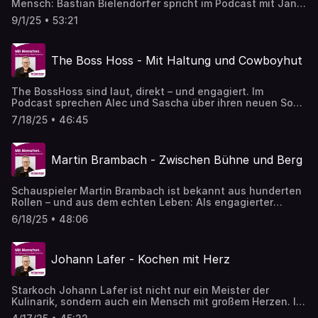
Mensch: Bastian Bielendorfer spricht im Podcast mit Jan
Malte Andresen über den Pflegenotstand, persönliche
9/1/25 • 53:21
Erfahrungen mit dem Thema Pflege und die Frage, was ein
soziales Pflichtjahr verändern könnte. Mit dabei:
MISEREOR-Experte Martin Gottsacker.
The Boss Hoss - Mit Haltung und Cowboyhut
The BossHoss sind laut, direkt – und engagiert. Im
Podcast sprechen Alec und Sascha über ihren neuen Song
fürs Klima, ihre Begegnung mit Arnold Schwarzenegger
7/18/25 • 46:45
und warum sie lieber bewegen als belehren. Mit dabei:
Peter Meiwald von Misereor über Gerechtigkeit und
globale Verantwortung. Eine Produktion von sgp - social
Martin Brambach - Zwischen Bühne und Berg
globe projects und [ella Medien](http://www.ella-
verlag.com/podcast) GmbH Köln - für MISEREOR.
Schauspieler Martin Brambach ist bekannt aus hunderten
Rollen – und aus dem echten Leben: Als engagierter
Mensch, der Haltung zeigt. Gemeinsam mit
6/18/25 • 48:06
Extremradsportler Christoph Fuhrbach spricht er über
Werte, Engagement und die Frage, wie wir als
Gesellschaft morgen leben wollen.
Johann Lafer - Kochen mit Herz
Starkoch Johann Lafer ist nicht nur ein Meister der
Kulinarik, sondern auch ein Mensch mit großem Herzen. In
dieser Folge spricht er über Perfektion, Optimismus – und