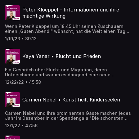
Songs, die er schreibt und darüber hinaus.
Peter Kloeppel – Informationen und ihre
mächtige Wirkung
Wenn Peter Kloeppel um 18.45 Uhr seinen Zuschauern
einen „Guten Abend!“ wünscht, hat die Welt einen Tag
lang gute und schlechte Nachrichten produziert. Prüfen,
1/19/23 • 39:13
einordnen und Nachrichten so präsentieren, dass
Menschen wichtige, richtige und hilfreiche Informationen
für ihr Leben bekommen – das macht der Chefmoderator
Kaya Yanar • Flucht und Frieden
von RTL-Aktuell seit 30 Jahren.
Ein Gespräch über Flucht und Migration, deren
Unterschiede und warum es dringend eine neue
Erzählweise braucht. Comedian Kaya Yanar kann dabei
12/22/22 • 45:58
sicher behilflich sein.
Carmen Nebel • Kunst heilt Kinderseelen
Carmen Nebel und ihre prominenten Gäste machen jedes
Jahr im Dezember in der Spendengala "Die schönsten
Weihnachts-Hits" auf Menschen aufmerksam, denen wir
12/1/22 • 47:56
zur Weihnachtszeit neue Hoffnung schenken können.
Dafür war die beliebte Moderatorin auf Projektreise in
Südadfrika und hat erlebt, wie ein von Miesereor