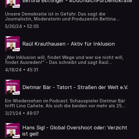
Bettina Böttinger - #DuUndIchFürDemokratie
TV-Sendungen zu sehen, in denen er seine kulinarischen
Fähigkeiten unter Beweis stellt. Abenteuer bedeutet für
ihn, sich auf Neues einzulassen und ohne sofortige
Unsere Demokratie ist in Gefahr. Das sagt die
Absicherung das Leben zu genießen.
Journalistin, Moderatorin und Produzentin Bettina
Böttinger und handelt: Gemeinsam mit anderen
5/30/24 • 52:05
Prominenten rief die die Aktion #DuUndIchFürDemokratie
ins Leben. Das Ziel: die Demokratie schützen und
unterstützen, denn sie ist unser höchstes Gut.
Raúl Krauthausen - Aktiv für Inklusion
„Wer Inklusion will, findet Wege und wer sie nicht will,
findet Ausreden!“ - Das schreibt und sagt Raúl
Krauthausen, der sich wie kein anderer für Inklusion und
4/18/24 • 45:31
Teilhabe von Menschen mit Behinderungen in allen
Lebensbereichen einsetzt.
Dietmar Bär - Tatort - Straßen der Welt e.V.
Ein Wiedersehen im Podcast: Schauspieler Dietmar Bär
trifft Lino Cañete. Als sich die beiden vor mehr als 25
Jahren das erste Mal getroffen haben, lebte Lino noch in
3/21/24 • 49:07
seiner Heimat, den Philippinen. Dietmar hatte gerade als
Kölner Tatort-Kommissar durchgestartet. Der viel
beachteten Tatort-Folge „Manila“ ist es zu verdanken,
Hans Sigl - Global Overshoot oder: Verzicht
dass Dietmar und Lino bis heute eine gemeinsame
ist geil!
Geschichte verbindet.