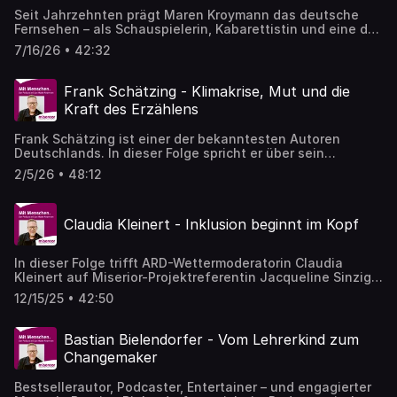
Seit Jahrzehnten prägt Maren Kroymann das deutsche
Fernsehen – als Schauspielerin, Kabarettistin und eine der
wichtigsten Stimmen für Gleichberechtigung und queere
7/16/26 • 42:32
Sichtbarkeit. Gemeinsam mit MISEREOR-Referentin
Suzanne Lemken spricht sie über Solidarität, Mut und
gesellschaftliche Verantwortung. Es geht um Humor als
Frank Schätzing - Klimakrise, Mut und die
politisches Werkzeug, um Frauenrechte weltweit und
Kraft des Erzählens
darum, warum Veränderung immer damit beginnt,
hinzusehen.
Frank Schätzing ist einer der bekanntesten Autoren
Deutschlands. In dieser Folge spricht er über sein
Engagement gegen die Klimakrise – und darüber, wie
2/5/26 • 48:12
Geschichten Hoffnung machen können. Gemeinsam mit
der MISEREOR-Expertin Clara-Luisa Weichelt geht es um
Kipppunkte, politische Verantwortung und darum, warum
Claudia Kleinert - Inklusion beginnt im Kopf
Wissen die beste „Wunderpille“ ist.
In dieser Folge trifft ARD-Wettermoderatorin Claudia
Kleinert auf Miserior-Projektreferentin Jacqueline Sinzig.
Es geht um Inklusion – im Alltag, im globalen Süden, im
12/15/25 • 42:50
Kopf. Claudia erzählt, wie ihr Bruder ihr Bild auf
Behinderung geprägt hat. Jacqueline erklärt, warum man
Inklusion nicht von außen verordnen kann, sondern Räume
Bastian Bielendorfer - Vom Lehrerkind zum
dafür schaffen muss. Ein Gespräch über Neugier, echte
Changemaker
Teilhabe – und darüber, wie viel Engagement zurückgeben
kann.
Bestsellerautor, Podcaster, Entertainer – und engagierter