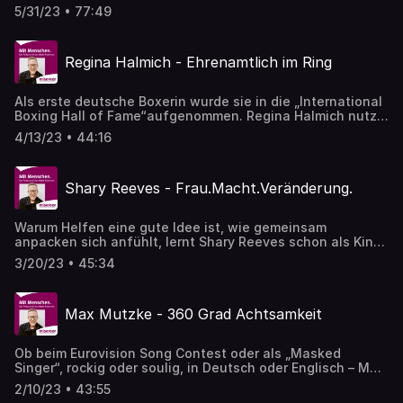
Hermann Bühlbecker, Inhaber der Lambertz-Gruppe, und
5/31/23 • 77:49
Misereor Hauptgeschäftsführer Pirmin Spiegel.
Regina Halmich - Ehrenamtlich im Ring
Als erste deutsche Boxerin wurde sie in die „International
Boxing Hall of Fame“aufgenommen. Regina Halmich nutzt
ihre weltweite Bekanntheit schlagkräftig für
4/13/23 • 44:16
ehrenamtliches Engagement.
Shary Reeves - Frau.Macht.Veränderung.
Warum Helfen eine gute Idee ist, wie gemeinsam
anpacken sich anfühlt, lernt Shary Reeves schon als Kind.
Sie appelliert für ein gutes, gerechtetes Miteinander, in
3/20/23 • 45:34
dem Frauen eine starke Rolle spielen. Viel gemeinsamer
Stoff für das Gespräch mit Maria Klatte, der Leiterin der
Abteilung Afrika/Naher Osten bei Misereor und zur
Max Mutzke - 360 Grad Achtsamkeit
diesjährigen Fastenaktion „Frau.Macht.Veränderung.“ mit
dem Länderschwerpunkt Madagaskar.
Ob beim Eurovision Song Contest oder als „Masked
Singer“, rockig oder soulig, in Deutsch oder Englisch – Max
Mutzke kann alles singen. Als Star auf der Showbühne
2/10/23 • 43:55
nutzt er seine Stimme auch, um Haltung zu zeigen. In den