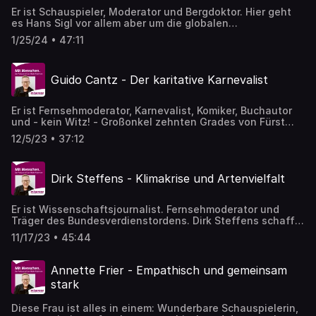
Er ist Schauspieler, Moderator und Bergdoktor. Hier geht
es Hans Sigl vor allem aber um die globalen
Herausforderungen in Bezug auf den Klimawandel, den
1/25/24 • 47:11
Energiezugang und die Dringlichkeit einer Transformation
in Richtung Nachhaltigkeit.
Guido Cantz - Der karitative Karnevalist
Er ist Fernsehmoderator, Karnevalist, Komiker, Buchautor
und - kein Witz! - Großonkel zehnten Grades von Fürst
Albert von Monaco. Und weil seine Liste sozialer und
12/5/23 • 37:12
gesellschaftlicher Engagements sehr lang ist, gehört
Guido Cantz unbedingt in diesen Podcast!
Dirk Steffens - Klimakrise und Artenvielfalt
Er ist Wissenschaftsjournalist. Fernsehmoderator und
Träger des Bundesverdienstordens. Dirk Steffens schafft
es wie kein Zweiter, komplexe Themen wie die Klimakrise
11/17/23 • 45:44
und die Bedrohung der Artenvielfalt klar, prägnant und
verständlich auf den Punkt zu bringen. Das tut er auch in
diesem Podcast.
Annette Frier - Empathisch und gemeinsam
stark
Diese Frau ist alles in einem: Wunderbare Schauspielerin,