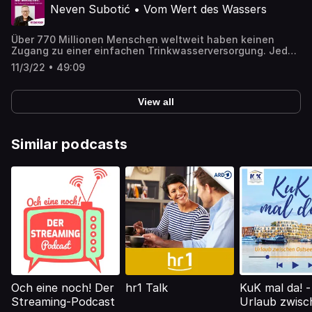
Neven Subotić • Vom Wert des Wassers
unterstütztes Projekt Kindern Kraft und Hoffnung für eine
bessere Zukunft gibt.
Über 770 Millionen Menschen weltweit haben keinen
Zugang zu einer einfachen Trinkwasserversorgung. Jeder
fünfte Mensch weltweit hat keine einfache sanitäre
11/3/22 • 49:09
Versorgung. In diesem Podcast treffen zwei Menschen
aufeinander, die das ändern wollen: Der ehemalige
Fußballprofi Neven Subotić und Jutta Himmelsbach, die
View all
als Referentin für Wasser- und Sanitärversorgung
Projekte betreut.
Similar podcasts
Och eine noch! Der
hr1 Talk
KuK mal da! -
Streaming-Podcast
Urlaub zwisc