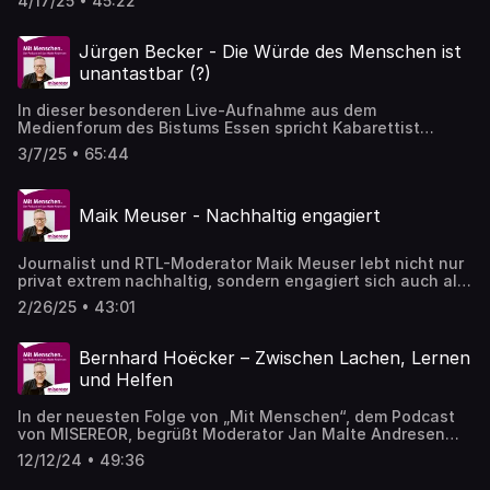
4/17/25 • 45:22
sein Herzensprojekt in Nigeria. Mit dabei: Regine Brandt
von MISEREOR, die Einblicke in die Entwicklungsarbeit in
Afrika gibt.
Jürgen Becker - Die Würde des Menschen ist
unantastbar (?)
In dieser besonderen Live-Aufnahme aus dem
Medienforum des Bistums Essen spricht Kabarettist
Jürgen Becker mit Jan Malte Andresen und Kathrin
3/7/25 • 65:44
Schroeder von Misereor über die Bedeutung von Humor im
gesellschaftlichen Engagement, den Schutz der
Menschenwürde und die Rolle der Demokratie.
Maik Meuser - Nachhaltig engagiert
Gemeinsam beleuchten sie, wie persönlicher Einsatz
unsere Gesellschaft positiv beeinflussen kann.
Journalist und RTL-Moderator Maik Meuser lebt nicht nur
privat extrem nachhaltig, sondern engagiert sich auch als
Botschafter für Terres des Hommes und den World
2/26/25 • 43:01
Cleanup Day. In dieser Folge spricht er mit Jan Malte
Andresen und Mirjam Günther von MISEREOR über
gesellschaftliche Verantwortung, seinen Einsatz für den
Bernhard Hoëcker – Zwischen Lachen, Lernen
Klimaschutz und die Bedeutung von Bildung für globale
und Helfen
Gerechtigkeit.
In der neuesten Folge von „Mit Menschen“, dem Podcast
von MISEREOR, begrüßt Moderator Jan Malte Andresen
den beliebten Komiker, Schauspieler und Lesebotschafter
12/12/24 • 49:36
Bernhard Hoëcker. Bekannt aus Shows wie „Genial
daneben“ und „Wer weiß denn sowas?“ zeigt sich