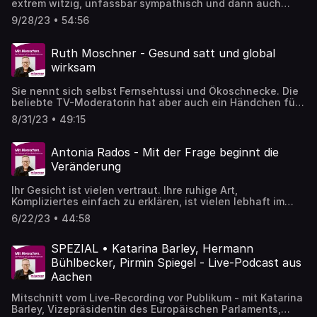
extrem witzig, unfassbar sympathisch und dann auch
noch unheimlich engagiert. Denn auch wenn Annette Frier
9/28/23 • 54:56
von sich sagt, sie kenne Menschen, die acht- bis 80-mal
so viel tun wie sie: Annette schaut hin, schaut hin statt
weg, hilft und schafft Aufmerksamkeit.
Ruth Moschner - Gesund satt und global
wirksam
Sie nennt sich selbst Fernsehtussi und Ökoschnecke. Die
beliebte TV-Moderatorin hat aber auch ein Händchen für
gesunde Ernährung. Ein Gespräch über richtiges Essen,
8/31/23 • 49:15
globale Ernährung und die wahren Kosten unserer
Lebensmittel.
Antonia Rados - Mit der Frage beginnt die
Veränderung
Ihr Gesicht ist vielen vertraut. Ihre ruhige Art,
Kompliziertes einfach zu erklären, ist vielen lebhaft im
Gedächtnis: Über 40 Jahre hat Antonia Rados über die
6/22/23 • 44:58
Kriege und Krisen dieser Welt berichtet. Ob aus den
umkämpften Straßen Bagdads während des Irak-Krieges,
von Bürgerkrieg und Hungersnot in Somalia oder immer
SPEZIAL • Katarina Barley, Hermann
wieder von den Krisen und Kämpfen Afghanistans –
Bühlbecker, Pirmin Spiegel - Live-Podcast aus
Antonia Rados war als Korrespondentin stets dem
Aachen
Verstehen auf der Spur.
Mitschnitt vom Live-Recording vor Publikum - mit Katarina
Barley, Vizepräsidentin des Europäischen Parlaments,