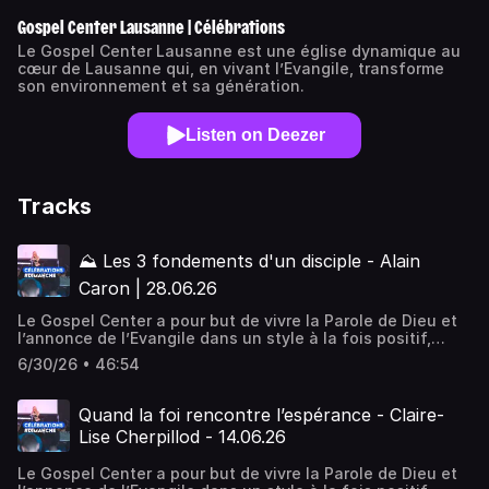
Gospel Center Lausanne | Célébrations
Le Gospel Center Lausanne est une église dynamique au
cœur de Lausanne qui, en vivant l’Evangile, transforme
son environnement et sa génération.
Listen on Deezer
Tracks
⛰️ Les 3 fondements d'un disciple - Alain
Caron | 28.06.26
Le Gospel Center a pour but de vivre la Parole de Dieu et
l’annonce de l’Evangile dans un style à la fois positif,
pratique et puissant. Positif, en encourageant un style de
6/30/26 • 46:54
vie chrétien qui motive, construit et développe les dons
de chacun. Pratique, par des enseignements et des
activités qui rejoignent la vie de tous les jours. Puissant,
Quand la foi rencontre l’espérance - Claire-
en vivant la dimension de la guérison et du miraculeux.
Lise Cherpillod - 14.06.26
Nous sommes une église désirant vivre la présence
manifeste de Dieu, Son amour, Sa révélation et Sa
Le Gospel Center a pour but de vivre la Parole de Dieu et
puissance.