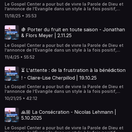
manifeste de Dieu, Son amour, Sa révélation et Sa
Le Gospel Center a pour but de vivre la Parole de Dieu et
puissance.
l’annonce de l’Evangile dans un style à la fois positif,
pratique et puissant. Positif, en encourageant un style de
11/18/25 • 35:53
vie chrétien qui motive, construit et développe les dons
de chacun. Pratique, par des enseignements et des
activités qui rejoignent la vie de tous les jours. Puissant,
🍇 Porter du fruit en toute saison - Jonathan
en vivant la dimension de la guérison et du miraculeux.
& Flors Meyer | 2.11.25
Nous sommes une église désirant vivre la présence
manifeste de Dieu, Son amour, Sa révélation et Sa
Le Gospel Center a pour but de vivre la Parole de Dieu et
puissance.
l’annonce de l’Evangile dans un style à la fois positif,
pratique et puissant. Positif, en encourageant un style de
11/4/25 • 55:52
vie chrétien qui motive, construit et développe les dons
de chacun. Pratique, par des enseignements et des
activités qui rejoignent la vie de tous les jours. Puissant,
⏳ L'attente : de la frustration à la bénédiction
en vivant la dimension de la guérison et du miraculeux.
! - Claire-Lise Cherpillod | 19.10.25
Nous sommes une église désirant vivre la présence
manifeste de Dieu, Son amour, Sa révélation et Sa
Le Gospel Center a pour but de vivre la Parole de Dieu et
puissance.
l’annonce de l’Evangile dans un style à la fois positif,
pratique et puissant. Positif, en encourageant un style de
10/21/25 • 42:12
vie chrétien qui motive, construit et développe les dons
de chacun. Pratique, par des enseignements et des
activités qui rejoignent la vie de tous les jours. Puissant,
🙏🏼 La Consécration - Nicolas Lehmann |
en vivant la dimension de la guérison et du miraculeux.
5.10.2025
Nous sommes une église désirant vivre la présence
manifeste de Dieu, Son amour, Sa révélation et Sa
Le Gospel Center a pour but de vivre la Parole de Dieu et
puissance.