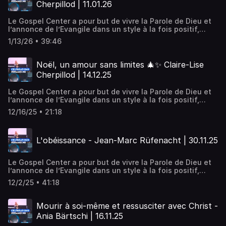
Cherpillod | 11.01.26
Nous sommes une église désirant vivre la présence
manifeste de Dieu, Son amour, Sa révélation et Sa
Le Gospel Center a pour but de vivre la Parole de Dieu et
puissance.
l’annonce de l’Evangile dans un style à la fois positif,
pratique et puissant. Positif, en encourageant un style de
1/13/26 • 39:46
vie chrétien qui motive, construit et développe les dons
de chacun. Pratique, par des enseignements et des
activités qui rejoignent la vie de tous les jours. Puissant,
Noël, un amour sans limites 🎄✨ Claire-Lise
en vivant la dimension de la guérison et du miraculeux.
Cherpillod | 14.12.25
Nous sommes une église désirant vivre la présence
manifeste de Dieu, Son amour, Sa révélation et Sa
Le Gospel Center a pour but de vivre la Parole de Dieu et
puissance.
l’annonce de l’Evangile dans un style à la fois positif,
pratique et puissant. Positif, en encourageant un style de
12/16/25 • 21:18
vie chrétien qui motive, construit et développe les dons
de chacun. Pratique, par des enseignements et des
activités qui rejoignent la vie de tous les jours. Puissant,
L'obéissance - Jean-Marc Rüfenacht | 30.11.25
en vivant la dimension de la guérison et du miraculeux.
Nous sommes une église désirant vivre la présence
manifeste de Dieu, Son amour, Sa révélation et Sa
Le Gospel Center a pour but de vivre la Parole de Dieu et
puissance.
l’annonce de l’Evangile dans un style à la fois positif,
pratique et puissant. Positif, en encourageant un style de
12/2/25 • 41:18
vie chrétien qui motive, construit et développe les dons
de chacun. Pratique, par des enseignements et des
activités qui rejoignent la vie de tous les jours. Puissant,
Mourir à soi-même et ressusciter avec Christ -
en vivant la dimension de la guérison et du miraculeux.
Ania Bärtschi | 16.11.25
Nous sommes une église désirant vivre la présence