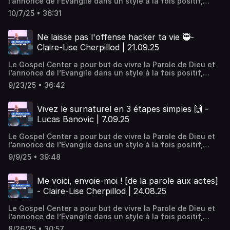
l’annonce de l’Evangile dans un style à la fois positif,
pratique et puissant. Positif, en encourageant un style de
10/7/25 • 36:31
vie chrétien qui motive, construit et développe les dons
de chacun. Pratique, par des enseignements et des
activités qui rejoignent la vie de tous les jours. Puissant,
Ne laisse pas l'offense hacker ta vie 🥷-
en vivant la dimension de la guérison et du miraculeux.
Claire-Lise Cherpillod | 21.09.25
Nous sommes une église désirant vivre la présence
manifeste de Dieu, Son amour, Sa révélation et Sa
Le Gospel Center a pour but de vivre la Parole de Dieu et
puissance.
l’annonce de l’Evangile dans un style à la fois positif,
pratique et puissant. Positif, en encourageant un style de
9/23/25 • 36:42
vie chrétien qui motive, construit et développe les dons
de chacun. Pratique, par des enseignements et des
activités qui rejoignent la vie de tous les jours. Puissant,
Vivez le surnaturel en 3 étapes simples 🙌 -
en vivant la dimension de la guérison et du miraculeux.
Lucas Banovic | 7.09.25
Nous sommes une église désirant vivre la présence
manifeste de Dieu, Son amour, Sa révélation et Sa
Le Gospel Center a pour but de vivre la Parole de Dieu et
puissance.
l’annonce de l’Evangile dans un style à la fois positif,
pratique et puissant. Positif, en encourageant un style de
9/9/25 • 39:48
vie chrétien qui motive, construit et développe les dons
de chacun. Pratique, par des enseignements et des
activités qui rejoignent la vie de tous les jours. Puissant,
Me voici, envoie-moi ! [de la parole aux actes]
en vivant la dimension de la guérison et du miraculeux.
- Claire-Lise Cherpillod | 24.08.25
Nous sommes une église désirant vivre la présence
manifeste de Dieu, Son amour, Sa révélation et Sa
Le Gospel Center a pour but de vivre la Parole de Dieu et
puissance.
l’annonce de l’Evangile dans un style à la fois positif,
pratique et puissant. Positif, en encourageant un style de
8/26/25 • 30:57