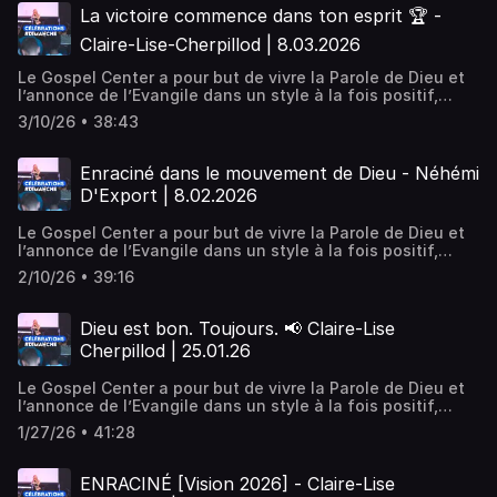
activités qui rejoignent la vie de tous les jours. Puissant,
La victoire commence dans ton esprit 🏆 -
en vivant la dimension de la guérison et du miraculeux.
Claire-Lise-Cherpillod | 8.03.2026
Nous sommes une église désirant vivre la présence
manifeste de Dieu, Son amour, Sa révélation et Sa
Le Gospel Center a pour but de vivre la Parole de Dieu et
puissance.
l’annonce de l’Evangile dans un style à la fois positif,
pratique et puissant. Positif, en encourageant un style de
3/10/26 • 38:43
vie chrétien qui motive, construit et développe les dons
de chacun. Pratique, par des enseignements et des
activités qui rejoignent la vie de tous les jours. Puissant,
Enraciné dans le mouvement de Dieu - Néhémi
en vivant la dimension de la guérison et du miraculeux.
D'Export | 8.02.2026
Nous sommes une église désirant vivre la présence
manifeste de Dieu, Son amour, Sa révélation et Sa
Le Gospel Center a pour but de vivre la Parole de Dieu et
puissance.
l’annonce de l’Evangile dans un style à la fois positif,
pratique et puissant. Positif, en encourageant un style de
2/10/26 • 39:16
vie chrétien qui motive, construit et développe les dons
de chacun. Pratique, par des enseignements et des
activités qui rejoignent la vie de tous les jours. Puissant,
Dieu est bon. Toujours. 📢 Claire-Lise
en vivant la dimension de la guérison et du miraculeux.
Cherpillod | 25.01.26
Nous sommes une église désirant vivre la présence
manifeste de Dieu, Son amour, Sa révélation et Sa
Le Gospel Center a pour but de vivre la Parole de Dieu et
puissance.
l’annonce de l’Evangile dans un style à la fois positif,
pratique et puissant. Positif, en encourageant un style de
1/27/26 • 41:28
vie chrétien qui motive, construit et développe les dons
de chacun. Pratique, par des enseignements et des
activités qui rejoignent la vie de tous les jours. Puissant,
ENRACINÉ [Vision 2026] - Claire-Lise
en vivant la dimension de la guérison et du miraculeux.