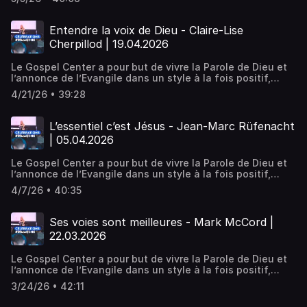
vie chrétien qui motive, construit et développe les dons
de chacun. Pratique, par des enseignements et des
activités qui rejoignent la vie de tous les jours. Puissant,
Entendre la voix de Dieu - Claire-Lise
en vivant la dimension de la guérison et du miraculeux.
Cherpillod | 19.04.2026
Nous sommes une église désirant vivre la présence
manifeste de Dieu, Son amour, Sa révélation et Sa
Le Gospel Center a pour but de vivre la Parole de Dieu et
puissance.
l’annonce de l’Evangile dans un style à la fois positif,
pratique et puissant. Positif, en encourageant un style de
4/21/26 • 39:28
vie chrétien qui motive, construit et développe les dons
de chacun. Pratique, par des enseignements et des
activités qui rejoignent la vie de tous les jours. Puissant,
L’essentiel c’est Jésus - Jean-Marc Rüfenacht
en vivant la dimension de la guérison et du miraculeux.
| 05.04.2026
Nous sommes une église désirant vivre la présence
manifeste de Dieu, Son amour, Sa révélation et Sa
Le Gospel Center a pour but de vivre la Parole de Dieu et
puissance.
l’annonce de l’Evangile dans un style à la fois positif,
pratique et puissant. Positif, en encourageant un style de
4/7/26 • 40:35
vie chrétien qui motive, construit et développe les dons
de chacun. Pratique, par des enseignements et des
activités qui rejoignent la vie de tous les jours. Puissant,
Ses voies sont meilleures - Mark McCord |
en vivant la dimension de la guérison et du miraculeux.
22.03.2026
Nous sommes une église désirant vivre la présence
manifeste de Dieu, Son amour, Sa révélation et Sa
Le Gospel Center a pour but de vivre la Parole de Dieu et
puissance.
l’annonce de l’Evangile dans un style à la fois positif,
pratique et puissant. Positif, en encourageant un style de
3/24/26 • 42:11
vie chrétien qui motive, construit et développe les dons
de chacun. Pratique, par des enseignements et des