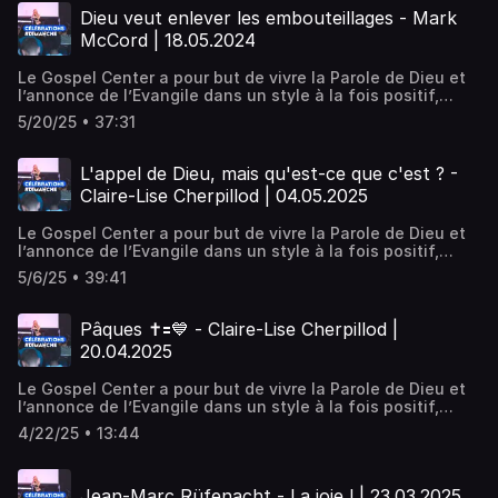
activités qui rejoignent la vie de tous les jours. Puissant,
Dieu veut enlever les embouteillages - Mark
en vivant la dimension de la guérison et du miraculeux.
McCord | 18.05.2024
Nous sommes une église désirant vivre la présence
manifeste de Dieu, Son amour, Sa révélation et Sa
Le Gospel Center a pour but de vivre la Parole de Dieu et
puissance.
l’annonce de l’Evangile dans un style à la fois positif,
pratique et puissant. Positif, en encourageant un style de
5/20/25 • 37:31
vie chrétien qui motive, construit et développe les dons
de chacun. Pratique, par des enseignements et des
activités qui rejoignent la vie de tous les jours. Puissant,
L'appel de Dieu, mais qu'est-ce que c'est ? -
en vivant la dimension de la guérison et du miraculeux.
Claire-Lise Cherpillod | 04.05.2025
Nous sommes une église désirant vivre la présence
manifeste de Dieu, Son amour, Sa révélation et Sa
Le Gospel Center a pour but de vivre la Parole de Dieu et
puissance.
l’annonce de l’Evangile dans un style à la fois positif,
pratique et puissant. Positif, en encourageant un style de
5/6/25 • 39:41
vie chrétien qui motive, construit et développe les dons
de chacun. Pratique, par des enseignements et des
activités qui rejoignent la vie de tous les jours. Puissant,
Pâques ✝️🟰💙 - Claire-Lise Cherpillod |
en vivant la dimension de la guérison et du miraculeux.
20.04.2025
Nous sommes une église désirant vivre la présence
manifeste de Dieu, Son amour, Sa révélation et Sa
Le Gospel Center a pour but de vivre la Parole de Dieu et
puissance.
l’annonce de l’Evangile dans un style à la fois positif,
pratique et puissant. Positif, en encourageant un style de
4/22/25 • 13:44
vie chrétien qui motive, construit et développe les dons
de chacun. Pratique, par des enseignements et des
activités qui rejoignent la vie de tous les jours. Puissant,
Jean-Marc Rüfenacht - La joie ! | 23.03.2025
en vivant la dimension de la guérison et du miraculeux.