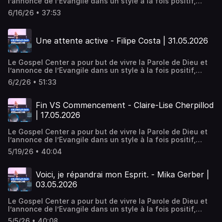
l’annonce de l’Evangile dans un style à la fois positif,
pratique et puissant. Positif, en encourageant un style de
6/16/26 • 37:53
vie chrétien qui motive, construit et développe les dons
de chacun. Pratique, par des enseignements et des
activités qui rejoignent la vie de tous les jours. Puissant,
Une attente active - Filipe Costa | 31.05.2026
en vivant la dimension de la guérison et du miraculeux.
Nous sommes une église désirant vivre la présence
manifeste de Dieu, Son amour, Sa révélation et Sa
Le Gospel Center a pour but de vivre la Parole de Dieu et
puissance.
l’annonce de l’Evangile dans un style à la fois positif,
pratique et puissant. Positif, en encourageant un style de
6/2/26 • 51:33
vie chrétien qui motive, construit et développe les dons
de chacun. Pratique, par des enseignements et des
activités qui rejoignent la vie de tous les jours. Puissant,
Fin VS Commencement - Claire-Lise Cherpillod
en vivant la dimension de la guérison et du miraculeux.
| 17.05.2026
Nous sommes une église désirant vivre la présence
manifeste de Dieu, Son amour, Sa révélation et Sa
Le Gospel Center a pour but de vivre la Parole de Dieu et
puissance.
l’annonce de l’Evangile dans un style à la fois positif,
pratique et puissant. Positif, en encourageant un style de
5/19/26 • 40:04
vie chrétien qui motive, construit et développe les dons
de chacun. Pratique, par des enseignements et des
activités qui rejoignent la vie de tous les jours. Puissant,
Voici, je répandrai mon Esprit. - Mika Gerber |
en vivant la dimension de la guérison et du miraculeux.
03.05.2026
Nous sommes une église désirant vivre la présence
manifeste de Dieu, Son amour, Sa révélation et Sa
Le Gospel Center a pour but de vivre la Parole de Dieu et
puissance.
l’annonce de l’Evangile dans un style à la fois positif,
pratique et puissant. Positif, en encourageant un style de
5/5/26 • 40:08