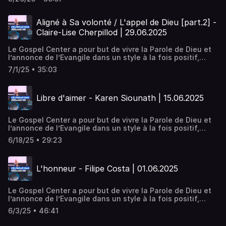
vie chrétien qui motive, construit et développe les dons
de chacun. Pratique, par des enseignements et des
activités qui rejoignent la vie de tous les jours. Puissant,
Aligné à Sa volonté / L'appel de Dieu [part.2] -
en vivant la dimension de la guérison et du miraculeux.
Claire-Lise Cherpillod | 29.06.2025
Nous sommes une église désirant vivre la présence
manifeste de Dieu, Son amour, Sa révélation et Sa
Le Gospel Center a pour but de vivre la Parole de Dieu et
puissance.
l’annonce de l’Evangile dans un style à la fois positif,
pratique et puissant. Positif, en encourageant un style de
7/1/25 • 35:03
vie chrétien qui motive, construit et développe les dons
de chacun. Pratique, par des enseignements et des
activités qui rejoignent la vie de tous les jours. Puissant,
Libre d'aimer - Karen Siounath | 15.06.2025
en vivant la dimension de la guérison et du miraculeux.
Nous sommes une église désirant vivre la présence
manifeste de Dieu, Son amour, Sa révélation et Sa
Le Gospel Center a pour but de vivre la Parole de Dieu et
puissance.
l’annonce de l’Evangile dans un style à la fois positif,
pratique et puissant. Positif, en encourageant un style de
6/18/25 • 29:23
vie chrétien qui motive, construit et développe les dons
de chacun. Pratique, par des enseignements et des
activités qui rejoignent la vie de tous les jours. Puissant,
L'honneur - Filipe Costa | 01.06.2025
en vivant la dimension de la guérison et du miraculeux.
Nous sommes une église désirant vivre la présence
manifeste de Dieu, Son amour, Sa révélation et Sa
Le Gospel Center a pour but de vivre la Parole de Dieu et
puissance.
l’annonce de l’Evangile dans un style à la fois positif,
pratique et puissant. Positif, en encourageant un style de
6/3/25 • 46:41
vie chrétien qui motive, construit et développe les dons
de chacun. Pratique, par des enseignements et des