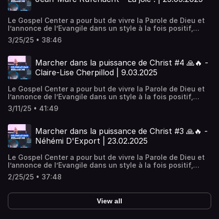
Nous sommes une église désirant vivre la présence
manifeste de Dieu, Son amour, Sa révélation et Sa
Le Gospel Center a pour but de vivre la Parole de Dieu et
puissance.
l’annonce de l’Evangile dans un style à la fois positif,
pratique et puissant. Positif, en encourageant un style de
3/25/25 • 38:46
vie chrétien qui motive, construit et développe les dons
de chacun. Pratique, par des enseignements et des
activités qui rejoignent la vie de tous les jours. Puissant,
Marcher dans la puissance de Christ #4 🙏🔥 -
en vivant la dimension de la guérison et du miraculeux.
Claire-Lise Cherpillod | 9.03.2025
Nous sommes une église désirant vivre la présence
manifeste de Dieu, Son amour, Sa révélation et Sa
Le Gospel Center a pour but de vivre la Parole de Dieu et
puissance.
l’annonce de l’Evangile dans un style à la fois positif,
pratique et puissant. Positif, en encourageant un style de
3/11/25 • 41:49
vie chrétien qui motive, construit et développe les dons
de chacun. Pratique, par des enseignements et des
activités qui rejoignent la vie de tous les jours. Puissant,
Marcher dans la puissance de Christ #3 🙏🔥 -
en vivant la dimension de la guérison et du miraculeux.
Néhémi D'Export | 23.02.2025
Nous sommes une église désirant vivre la présence
manifeste de Dieu, Son amour, Sa révélation et Sa
Le Gospel Center a pour but de vivre la Parole de Dieu et
puissance.
l’annonce de l’Evangile dans un style à la fois positif,
pratique et puissant. Positif, en encourageant un style de
2/25/25 • 37:48
vie chrétien qui motive, construit et développe les dons
de chacun. Pratique, par des enseignements et des
activités qui rejoignent la vie de tous les jours. Puissant,
View all
en vivant la dimension de la guérison et du miraculeux.
Nous sommes une église désirant vivre la présence