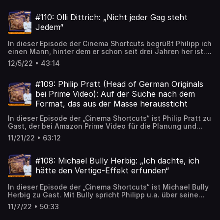
Schulze. Fragen, Anregungen, Lob und Kritik gerne an:
Water“ – spoilerfrei, versteht sich. „Cinema Shortcuts“, der
podcast@cinema.de
Interview-Podcast der Kino - und Streamingzeitschrift
#110: Olli Dittrich: „Nicht jeder Gag steht
CINEMA mit Chefredakteur Philipp Schulze. Fragen,
Jedem“
Anregungen, Lob und Kritik gerne an: podcast@cinema.de
In dieser Episode der Cinema Shortcuts begrüßt Philipp ich
einen Mann, hinter dem er schon seit drei Jahren her ist.
Nämlich Olli Dittrich. Mit ihm spricht Philipp u.a. über
12/5/22 • 43:14
seinen neuen Film „Räuber Hotzenplotz“, wie er
zusammen mit Wigald Boning vor rund 42 000 Leuten im
Bremer Weserstadion als Vorband von Bon Jovi
#109: Philip Pratt (Head of German Originals
aufgetreten ist und warum nicht jeder Gag zu jedem
bei Prime Video): Auf der Suche nach dem
Comedian passt. „Shortcuts“, der Interview-Podcast der
Format, das aus der Masse heraussticht
Kino - und Streamingzeitschrift CINEMA mit Chefredakteur
Philipp Schulze. Fragen, Anregungen, Lob und Kritik gerne
In dieser Episode der „Cinema Shortcuts“ ist Philip Pratt zu
an: podcast@cinema.de
Gast, der bei Amazon Prime Video für die Planung und
Umsetzung der deutschen Originals verantwortlich ist. Mit
11/21/22 • 63:12
ihm spricht Philipp u.a. über die Geschichte des
Streamings in Deutschland, woran Amazon Erfolg misst
und wie es zur Verfilmung von Wolfgang Hohlbeins Roman
#108: Michael Bully Herbig: „Ich dachte, ich
„Der Greif“ gekommen ist – Fantasy made in Germany.
hätte den Vertigo-Effekt erfunden“
„Shortcuts“, der Interview-Podcast der Kino - und
Streamingzeitschrift CINEMA mit Chefredakteur Philipp
In dieser Episode der „Cinema Shortcuts“ ist Michael Bully
Schulze. Fragen, Anregungen, Lob und Kritik gerne an:
Herbig zu Gast. Mit Bully spricht Philipp u.a. über seine
podcast@cinema.de
Entwicklung als Filmemacher und Schauspieler, wie sich
11/7/22 • 50:33
der Humor seit „Der Schuh des Manitu“ verändert hat, wie
er sich in einen Motion-Capture-Anzug gezwängt hat und