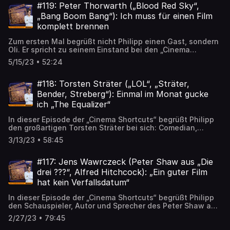
den „Cinema Shortcuts“ erzählt er im Gespräch mit Volker
#119: Peter Thorwarth („Blood Red Sky“,
Bleeck, warum es so lange gedauert hat, bis sein Roman
„Bang Boom Bang“): Ich muss für einen Film
„Der Greif“ verfilmt wurde, was er von der Amazon-Serie
komplett brennen
hält und warum er für seine Autorenkarriere einen Job als
Nachtwächer annahm. Die sechsteilige Fantasy-Serie „Der
Zum ersten Mal begrüßt nicht Philipp einen Gast, sondern
Greif“ ist seit dem 26. Mai bei Amazon Prime zu sehen.
Oli. Er spricht zu seinem Einstand bei den „Cinema
Shortcuts“ mit dem deutschen Regisseur Peter Thorwarth
5/15/23 • 52:24
(„Blood Red Sky“). Mit Milieustudien über seine Heimat im
Ruhrgebiet wurde er bekannt, sein Kinodebüt „Bang Boom
Bang“ wurde zum Kultfilm. Im Podcast spricht er über den
#118: Torsten Sträter („LOL“, „Sträter,
Erfolg seines ersten Netflix-Films „Blood Red Sky“ und
Bender, Streberg“): Einmal im Monat gucke
seinen neuen Film „Blood & Gold“, der am 26. Mai
ich „The Equalizer“
ebenfalls auf Netflix startet. Dabei verrät er, wie er von
Quentin Tarantino inspiriert wurde und warum er ihm in
In dieser Episode der „Cinema Shortcuts“ begrüßt Philipp
einer Besetzungsfrage beinahe zuvor gekommen wäre.
den großartigen Torsten Sträter bei sich: Comedian,
Podcaster, Filmjunkie und Sprachjongleur aus dem
3/13/23 • 58:45
Ruhrgebiet. Mit Torsten spricht Philipp u.a. über
Nierensteine in Kassel, digital entfernte Po-Löcher,
selbstgenähte Batman-Kostüme und sein größtes
#117: Jens Wawrczeck (Peter Shaw aus „Die
Filmtrauma: „Cats“. „Cinema Shortcuts“, der Interview-
drei ???“, Alfred Hitchcock): „Ein guter Film
Podcast der Kino - und Streamingzeitschrift CINEMA mit
hat kein Verfallsdatum“
Chefredakteur Philipp Schulze. Fragen, Anregungen, Lob
und Kritik gerne an: podcast@cinema.de
In dieser Episode der „Cinema Shortcuts“ begrüßt Philipp
den Schauspieler, Autor und Sprecher des Peter Shaw aus
„Die drei ???,“ Jens Wawrczeck. Jens aber nicht nur über
2/27/23 • 79:45
die drei Juniordetektive aus Rocky Beach, sondern auch