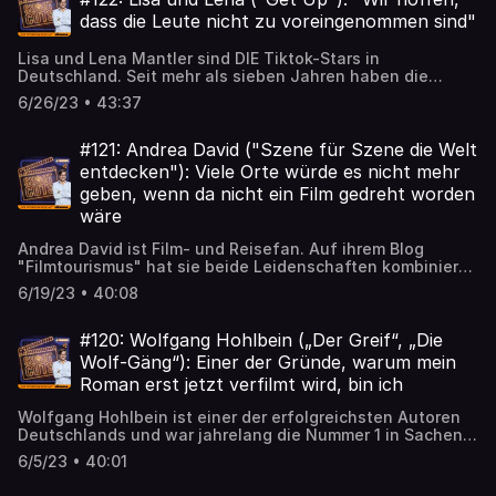
spielt er mit, zum Beispiel in "Ballon" (2018). Mit Lennart
dass die Leute nicht zu voreingenommen sind"
Schaefer spricht er darüber, wie es war, mit Harrison Ford
zu drehen, wie er es nach Hollywood geschafft hat,
Lisa und Lena Mantler sind DIE Tiktok-Stars in
welcher Film sein Durchbruch war und worum es in "Last
Deutschland. Seit mehr als sieben Jahren haben die
Contact" geht, der am 27. Juli im Kino startet.
Zwillinge mit Kurzvideos auf Social-Media-Plattformen
6/26/23 • 43:37
Erfolg und gehören zu den bekanntesten Influencerinnen
hierzulande. Nun geben sie in dem Jugendfilm "Get Up"
ihr Kinodebüt. Mit Carolin Streckmann sprechen die
#121: Andrea David ("Szene für Szene die Welt
beiden in den "Cinema Shortcuts" über ihre Jugend im
entdecken"): Viele Orte würde es nicht mehr
Licht der Öffentlichkeit, warum es ihnen wichtig war,
geben, wenn da nicht ein Film gedreht worden
keinen Social-Media-Film zu machen und welche
wäre
Jobperspektiven sie mehr reizen als das Influencerinnen-
Dasein.
Andrea David ist Film- und Reisefan. Auf ihrem Blog
"Filmtourismus" hat sie beide Leidenschaften kombiniert:
Sie reist zu Drehorten bekannter Filme und Serien und
6/19/23 • 40:08
fotografiert sie so, wie sie auch im Film zu sehen waren.
Auf Instagram sehen sich mehr als 825.000 Menschen ihre
touristischen Filmbilder an, außerdem hat sie ihre
#120: Wolfgang Hohlbein („Der Greif“, „Die
spannendsten und aufregendsten Erlebnisse aus der Welt
Wolf-Gäng“): Einer der Gründe, warum mein
des Filmtourismus in dem Buch "Szene für Szene die Welt
Roman erst jetzt verfilmt wird, bin ich
entdecken: Mit der bekanntesten Filmtourismus auf
Reisen" zusammengefasst. In der neuen Folge der
Wolfgang Hohlbein ist einer der erfolgreichsten Autoren
"Cinema Shortcuts" spricht sie mit Oliver Noelle darüber,
Deutschlands und war jahrelang die Nummer 1 in Sachen
welchen Einfluss Filme auf unser Reiseverhalten haben
deutschen Phantastik-Büchern - nicht aus seinem
können, wohin sich eine filmtouristische Reise lohnt und
6/5/23 • 40:01
eigenen Verdienst heraus, sagt er, sondern weil es
welche Etntäuschungen sie schon einstecken musste.
schlichtweg kaum deutsche Phantastik-Autoren gab. Bei