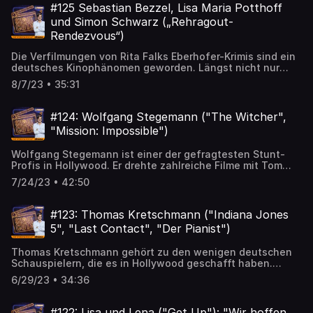
(Kinostart: 31. August). Über sein Romandebüt und die
#125 Sebastian Bezzel, Lisa Maria Potthoff
Verfilmung spricht er mit Oliver Noelle. Beide teilen zudem
und Simon Schwarz („Rehragout-
eine Leidenschaft für den FC St. Pauli und haben damit
Rendezvous“)
einige Gesprächsthemen.
Die Verfilmungen von Rita Falks Eberhofer-Krimis sind ein
deutsches Kinophänomen geworden. Längst nicht nur
Bayern schauen sich die Komödien über Provinzpolizisten
8/7/23 • 35:31
Franz Eberhofer (Sebastian Bezzel) an. Am 10. August
kommt mit „Rehragout-Rendezvous“ schon der neunte Teil
der Reihe in die Kinos. In den CINEMA Shortcuts spricht
#124: Wolfgang Stegemann ("The Witcher",
Ralf Blau mit Sebastian Bezzel, Lisa Maria Potthoff (Susi)
"Mission: Impossible")
und Simon Schwarz (Rudi) über den Erfolg der Reihe, den
Stand der Komödie in Deutschland und darüber, wer von
Wolfgang Stegemann ist einer der gefragtesten Stunt-
den dreien schon darüber nachgedacht hat,
Profis in Hollywood. Er drehte zahlreiche Filme mit Tom
auszusteigen.
Cruise, zuletzt "Mission: Impossible – Dead Reckoning".
7/24/23 • 42:50
Aber auch am Netflix-Hit "The Witcher" mit Henry Cavill
war er beteiligt. Mit Volker Bleeck spricht er über die
Zusammenarbeit mit den Schauspielstars, seine Anfänge
#123: Thomas Kretschmann ("Indiana Jones
im Geschäft und besonders herausfordernde Drehs.
5", "Last Contact", "Der Pianist")
Thomas Kretschmann gehört zu den wenigen deutschen
Schauspielern, die es in Hollywood geschafft haben.
Gerade ist er neben Harrison Ford im fünften Teil von
6/29/23 • 34:36
"Indiana Jones" zu sehen und drehte schon mit
Regisseuren wie Peter Jackson, Guillermo del Toro und
Roman Polanski. Aber auch in deutschen Produktionen
#122: Lisa und Lena ("Get Up"): "Wir hoffen,