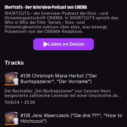
Shortcuts - Der Interview-Podcast von CINEMA
SHORTCUTS – der Interview-Podcast der Kino - und
Streamingzeitschrift CINEMA. In SHORTCUTS spricht das
Who is Who der Film- Serien,- Kino -und
Streamingbranche exklusiv über alles, was bewegt.
Präsentiert von der CINEMA-Redaktion.
Listen on Deezer
Tracks
#136 Christoph Maria Herbst ("Der
Buchspazierer", "Der Vorname")
Der Bestseller „Der Buchspazierer“ von Carsten Henn
beigesterte zahlreiche Lesende mit einer Geschichte über
einen alten Mann, der in seinem Dorf Bücher zu Fuß
10/8/24 • 25:56
ausliefert – und der von einem kleinen Mädchen aus der
Bahn geworfen wird. Ex-„Stromberg“ Christoph Maria
Herbst spielt den Buchspazierer Carsten Henn – eine
#135 Jens Wawrczeck ("Die drei ???", "How to
Rolle, in der er sich zunächst gar nicht gesehen hat. Im
Hitchcock")
Gespräch mit Carolin Streckmann verrät er, warum die