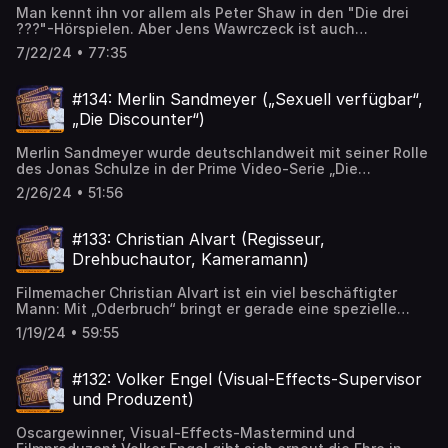
Rolle aber keinen Fachwechsel für ihn bedeutet, wie
Man kennt ihn vor allem als Peter Shaw in den "Die drei
wichtig die emotionale Tiefe in diesem Feelgood-Film ist
???"-Hörspielen. Aber Jens Wawrczeck ist auch
und warum „Der Buchspazierer“ für ihn ein Wolf im
Hörbuchsprecher, Sänger, Schauspieler – und Hitchcock-
Schafspelz ist.
7/22/24 • 77:35
Experte. In seinem Buch "How to Hitchcock" stellt er die
Hintergründe zum Werk des Regie-Meisters vor. Mit Oliver
Noelle spricht er darüber, warum er seinen Karrierestart
#134: Merlin Sandmeyer („Sexuell verfügbar“,
seinem ehemaligen Deutschlehrer zu verdanken hat, wie
„Die Discounter“)
Hitchcock zu Schauspielerinnen stand und was seine
Arbeitsweise, den "Hitchcock-Rhythmus", ausgemacht
Merlin Sandmeyer wurde deutschlandweit mit seiner Rolle
hat.
des Jonas Schulze in der Prime Video-Serie „Die
Discounter“ berühmt. Neben dem kultigen Ladendetektiv
2/26/24 • 51:56
überzeugt er aber auch das Theaterpublikum und ist nun
in der ARD-Miniserie „Sexuell verfügbar“ zu sehen (Start:
8. März). Mit Lennart Schaefer spricht er über seine
#133: Christian Alvart (Regisseur,
Rollen, die Entstehung des viralen Jonas Schulze-Rapps
Drehbuchautor, Kameramann)
und die Vereinbarkeit von Film und Fernsehen mit dem
Theater.
Filmemacher Christian Alvart ist ein viel beschäftigter
Mann: Mit „Oderbruch“ bringt er gerade eine spezielle
ARD-Serie ins Fernsehen, die Zuschauende mit einem
1/19/24 • 59:55
Genrebruch überraschen wird. Mit Staffel 3 „Sløborn“
führt er kurz darauf seine Pandemie- und Endzeit-Serie
für ZDFneo fort. Und dann steht noch ein Hollywood-Dreh
#132: Volker Engel (Visual-Effects-Supervisor
– eine später Fortsetzung zum Italo-Western-Klassiker
und Produzent)
„Django“ (1966) mit Franco Nero im Gespräch. Mit Oliver
Noelle spricht der Regisseur, Drehbuchautor, Kameramann
Oscargewinner, Visual-Effects-Mastermind und
und Produzent über Twists im Drehbuch, Geldgeber in