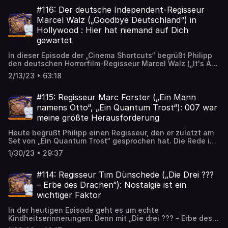
ausgiebig über seine Leidenschaft für Alfred Hitchcock,
den er mal direkt, mal indirekt auf die deutschen Bühnen
#116: Der deutsche Independent-Regisseur
bringt. „Cinema Shortcuts“, der Interview-Podcast der Kino
Marcel Walz („Goodbye Deutschland“) in
- und Streamingzeitschrift CINEMA mit Chefredakteur
Hollywood : Hier hat niemand auf Dich
Philipp Schulze. Fragen, Anregungen, Lob und Kritik gerne
gewartet
an: podcast@cinema.de
In dieser Episode der „Cinema Shortcuts“ begrüßt Philipp
den deutschen Horrorfilm-Regisseur Marcel Walz („It's A
Wrap“). Mit Marcel spricht Philipp u.a. darüber, wie schwer
2/13/23 • 63:18
es ist, sich in Los Angeles als Filmemacher über Wasser zu
halten, was sein größter Quatsch-Film war, wie man eine
Horrorfigur vermarket, und wie ernüchternd das Business
#115: Regisseur Marc Forster („Ein Mann
sein kann. „Cinema Shortcuts“, der Interview-Podcast der
namens Otto“, „Ein Quantum Trost“): 007 war
Kino - und Streamingzeitschrift CINEMA mit Chefredakteur
meine größte Herausforderung
Philipp Schulze. Fragen, Anregungen, Lob und Kritik gerne
an: podcast@cinema.de
Heute begrüßt Philipp einen Regisseur, den er zuletzt am
Set von „Ein Quantum Trost“ gesprochen hat. Die Rede ist
von Marc Forster. Mit Marc spricht Philipp über seinen
1/30/23 • 29:37
neuen Film „Ein Mann namens Otto“, für den Tom Hanks
als Hauptdarsteller mit einem Golden Globe
ausgezeichnet wurde, wie er die Arbeit an „James Bond
#114: Regisseur Tim Dünschede („Die Drei ???
007: Ein Quantum Trost“ rückblickend bewertet und
– Erbe des Drachen“): Nostalgie ist ein
warum er versucht, alle Genres kennenzulernen. „Cinema
wichtiger Faktor
Shortcuts“, der Interview-Podcast der Kino - und
Streamingzeitschrift CINEMA mit Chefredakteur Philipp
In der heutigen Episode geht es um echte
Schulze. Fragen, Anregungen, Lob und Kritik gerne an:
Kindheitserinnerungen. Denn mit „Die drei ??? – Erbe des
podcast@cinema.de
Drachen“ kehren die drei bekanntesten Juniordetektive