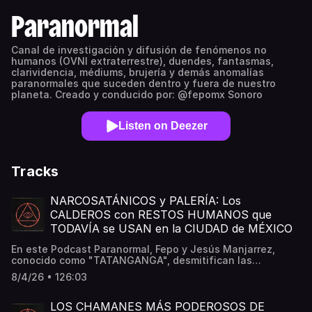
Paranormal
Canal de investigación y difusión de fenómenos no
humanos (OVNI extraterrestre), duendes, fantasmas,
clarividencia, médiums, brujería y demás anomalías
paranormales que suceden dentro y fuera de nuestro
planeta. Creado y conducido por: @fepomx Sonoro
Listen on Deezer
Tracks
NARCOSATÁNICOS y PALERÍA: Los
CALDEROS con RESTOS HUMANOS que
TODAVÍA se USAN en la CIUDAD de MÉXICO
En este Podcast Paranormal, Fepo y Jesús Manjarrez,
conocido como "TATANGANGA", desmitifican las
creencias que existen sobre el Palo Monte y el Palo
8/4/26 • 126:03
Mayombe. A lo largo de este episodio te cuentan los
secretos detrás del rayamiento y los pactos reales que
hacen dentro de una Nganga con huesos humanos. Te
LOS CHAMANES MÁS PODEROSOS DE