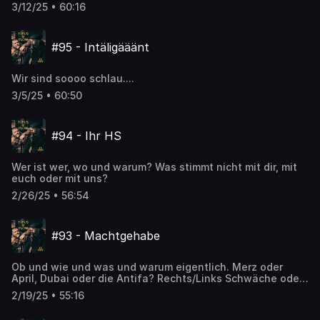
Fragen und wir liefern auch keine sinnigen Antworten,
3/12/25 • 60:16
also alles wie immer...
#95 - Intäligääänt
Wir sind soooo schlau....
3/5/25 • 60:50
#94 - Ihr HS
Wer ist wer, wo und warum? Was stimmt nicht mit dir, mit
euch oder mit uns?
2/26/25 • 56:54
#93 - Machtgehabe
Ob und wie und was und warum eigentlich. Merz oder
April, Dubai oder die Antifa? Rechts/Links Schwäche oder
einfach nur hohl? Watt is hier Ambach?
2/19/25 • 55:16