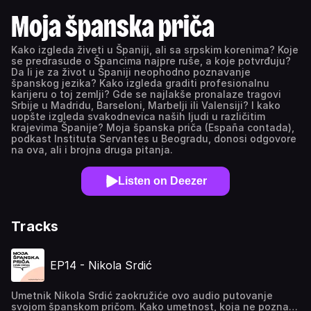
Moja španska priča
Kako izgleda živeti u Španiji, ali sa srpskim korenima? Koje
se predrasude o Špancima najpre ruše, a koje potvrđuju?
Da li je za život u Španiji neophodno poznavanje
španskog jezika? Kako izgleda graditi profesionalnu
karijeru o toj zemlji? Gde se najlakše pronalaze tragovi
Srbije u Madridu, Barseloni, Marbelji ili Valensiji? I kako
uopšte izgleda svakodnevica naših ljudi u različitim
krajevima Španije? Moja španska priča (España contada),
podkast Instituta Servantes u Beogradu, donosi odgovore
na ova, ali i brojna druga pitanja.
Listen on Deezer
Tracks
EP14 - Nikola Srdić
Umetnik Nikola Srdić zaokružiće ovo audio putovanje
svojom španskom pričom. Kako umetnost, koja ne poznaje