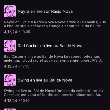
Alexandre Carel
Nayra en live sur Radio Nova
Nayra en live sur Radio Nova Nayra arrive à (au moins) 200
à l’heure sur la scène rap français et sur celle du Bal de
Nova. Jusqu’à même débarquer en sens inverse sur
4/12/24 • 13:05
l’autoroute, dans le clip de “Billie”, le banger de son
premier album Riah. Elle y chante en français et en arabe,
kicke et excelle autant en égotrip qu’en
Rad Cartier en live au Bal de Nova
lyrics politiques et vénères. © Visuel Alexandre Carel
Rad Cartier en live au Bal de Nova Le rappeur orléanais
mêle trap, cloud rap et zouk sur son dernier projet VISION
NOCTURNE, qui s’enrichit du monde de la nuit, de la fête,
4/12/24 • 17:15
de la danse. Parfait pour un bal. © Visuel Alexandre
Carel
Swing en live au Bal de Nova
Swing en live au Bal de Nova L'ancien du collectif L’or du
Commun, est venu défendre son premier album solo Au
revoir Simeon sur scène. Une proposition soul, teinté de
4/12/24 • 10:10
rap, à l’image du titre “Mélanome”. © Visuel Alexandre
Carel