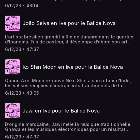
aux sonorités traditionnelles puisées dans ses racines
6/12/23 • 48:14
sibériennes. Une découverte en live aux Subs de Lyon
pour le Bal de Nova.Visuel © Laure Degroote Collectif Des
Flous Furieux
João Selva en live pour le Bal de Nova
L’artiste brésilien grandit à Rio de Janeiro dans le quartier
d’Ipanema. Fils de pasteur, il développe d’abord son art
dans une communauté d’anciens prisonniers et d’artistes
6/12/23 • 47:37
convertis. Désormais installé à Lyon, João Selva n’en
n’oublie pas pour autant ses racines auriverdes, racines
que l’on retrouve dans ses mélodies, sa voix et les
Ko Shin Moon en live pour le Bal de Nova
tonalités de ses projets haut en couleur. Preuve en est
avec ce live feel good proposé aux Subs de Lyon pour le
Bal de Nova.Visuel © Laure Degroote Collectif Des Flous
Quand Axel Moon retrouve Niko Shin a son retour d’Inde,
Furieux
les valises remplies d’instruments traditionnels de la
région en 2017, c'est à ce moment que nait Ko Shin Moon,
6/12/23 • 43:05
un savant mélange de machines électroniques et
d’instruments à corde à la base de leurs compositions
éclectiques. C’est sur scène que le duo déploie tout son
Jawi en live pour le Bal de Nova
talent dans des improvisations dont eux seuls ont le
secret, comme on a pu le constater au Bal de Nova au de
Subs de Lyon.Visuel © Aymeric Bonnet Collectif Des Flous
D’origine marocaine, Jawi mêle la musique traditionnelle
Furieux.
Gnawa et les musiques électroniques pour un résultat
époustouflant, qui agite les dancefloors aux couleurs de
6/12/23 • 47:37
l’Atlas. Installé dans la région lyonnaise, c’est donc