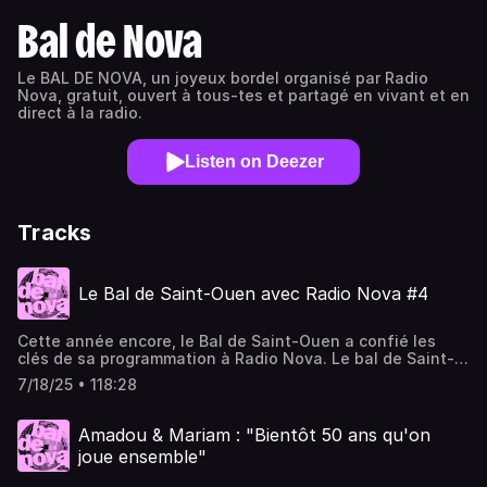
Bal de Nova
Le BAL DE NOVA, un joyeux bordel organisé par Radio
Nova, gratuit, ouvert à tous-tes et partagé en vivant et en
direct à la radio.
Listen on Deezer
Tracks
Le Bal de Saint-Ouen avec Radio Nova #4
Cette année encore, le Bal de Saint-Ouen a confié les
clés de sa programmation à Radio Nova. Le bal de Saint-
Ouen avec Radio Nova, c'était plus de cinq heures
7/18/25 • 118:28
d’émission avec de nombreux acteurs audoniens qui
embellissent et enrichissent la ville, chacun à leur
manière. C’est désormais un rituel chaque été, le Bal de
Amadou & Mariam : "Bientôt 50 ans qu'on
Saint-Ouen nous a une nouvelle fois confié les clés de sa
joue ensemble"
programmation musicale. Et pour cette quatrième édition,
Radio Nova a sorti le grand jeu avec une affiche XXL :