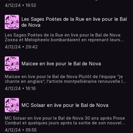
continue de se balader sur les instrus en flirtant avec le
4/12/24 • 16:52
chant sur son dernier disque Plus haut que la tour Eiffel,
aussi adapté. © Visuel Alexandre Carel
Les Sages Poètes de la Rue en live pour le Bal
de Nova
Les Sages Poètes de la Rue en live pour le Bal de Nova
Zoxea et Melopheelo bombardaient en reprenant leurs
classiques. © Visuel Alexandre Carel
4/12/24 • 29:42
Maïcee en live pour le Bal de Nova
Maïcee en live pour le Bal de Nova Plutôt de l’équipe “je
chante en anglais”, l’artiste montpelliéraine renouvelle la
mouvance année 2000 à la Britney Spears, sur des prods
4/12/24 • 16:16
électro et saturées. Hyper dynamique, mega pop et
touchante à la fois, Maïcee sortait son premier EP i think
my brain is weirD début 2023. © Visuel Alexandre Carel
MC Solaar en live pour le Bal de Nova
MC Solaar en live pour le Bal de Nova 30 ans après Prose
Combat et quelques jours après la sortie de son nouvel
album Lueurs Célestes, l’adepte du bon mot, ou “poète
4/12/24 • 05:55
moderne” des années 90, était des nôtres. © Visuel