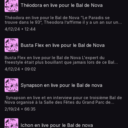
Théodora en live pour le Bal de Nova
Théodora en live pour le Bal de Nova “Le Paradis se
trouve dans le 93”, Theodora l’affirme il y a un an sur une
prod aux accents drum&bass. Un registre qu’elle continue
4/12/24 • 12:44
d’exploiter sur ces derniers morceaux, dont le dernier en
date “FNG”, nous encourage à s’autoproclamer Freaky
Nasty Gyal, sans retenue. Visuel © Alex Ducale
Busta Flex en live pour le Bal de Nova
Busta Flex en live pour le Bal de Nova L'expert du
freestyle était plus bouillant que jamais lors de ce Bal
spécial 40 ans de rap. © Visuel Alexandre Carel
4/12/24 • 09:02
Synapson en live pour le Bal de nova
Synapson en live et en interview pour ce troisième Bal de
Nova organisé à la Salle des Fêtes du Grand Parc de
Bordeaux ! Synapson, duo d’électroniciens constitué
2/19/24 • 66:35
par Alexandre Chiere et Paul Cucuron qui, quand ils ne
posent pas leur patte sur des morceaux de Yuksek, Bryan
Ferry, Drake ou Calypso Rose, s’en donnent à cœur joie
Ichon en live pour le Bal de nova
pour électriser les synapses alentour. Usant des synthés