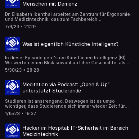
über das, womit sie sich auseinandersetzen, zu
Menschen mit Demenz
kommunizieren. Einer von ihnen ist Prof. Dr. Samir
Salameh. Er lehrt und forscht bei uns am Fachbereich
Dr. Elisabeth Ibenthal arbeitet am Zentrum für Ergonomie
Chemieingenieurwesen und setzt sich sehr dafür ein,
und Medizintechnik, das zum Fachbereich
gerade die Ingenieurwissenschaften einem breiten
Physikingenieurwesen der FH Münster gehört. Für ihre
Publikum zu öffnen. Sein Credo: „Wissenschaft ist für alle
7/6/23 • 21:29
Promotion hat sie sich, ganz grob ausgedrückt, mit dem
da!“
Thema Musik als unterstützendes Element der Pflege von
Menschen mit Demenz beschäftigt. Was genau es damit
Was ist eigentlich Künstliche Intelligenz?
auf sich hat, darüber sprechen wir in dieser Folge.
In dieser Episode geht's um Künstlichen Intelligenz (KI).
Wir werfen einen Blick sowohl auf ihre Geschichte, als
auch auf ihre Zukunft. Zu Gast ist diesmal Prof. Jürgen te
5/30/23 • 28:28
Vrugt. Er leitet das Labor für Künstliche Intelligenz an der
FH Münster.
Meditation via Podcast: „Open & Up“
unterstützt Studierende
Studieren ist anstrengend. Deswegen ist es umso
wichtiger, dass Studierende sich immer wieder Zeit für
sich nehmen. Dabei unterstützen soll der
1/15/23 • 19:37
Meditationspodcast „Open & Up“ den unsere Hochschule
bereitstellt. Insa Verbeck hat ihn produziert und erzählt
darüber in dieser Folge.
Hacker im Hospital: IT-Sicherheit im Bereich
Medizintechnik