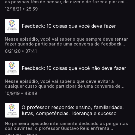
as pessoas têm de pensar, de dizer e de fazer a pior coisa
possível em cada ocasião. Segundo o pesquisador Daniel
12/18/21 • 25:59
Wegner, do departamento de Psicologia da Universidade
de Harvard, isso se deve aos chamados “processos
irônicos de controle mental”: os mesmos mecanismos que
Feedback: 10 coisas que você deve fazer
nos alertam e procuram nos proteger em relação aos
piores cenários possíveis acabam favorecendo o
desencadeamento dos mesmos comportamentos e
Nesse episódio, você vai saber o que sempre deve tentar
pensamentos que procuramos evitar.↓Link para o artigo
fazer quando participar de uma conversa de feedback.
“How to Think, Say, or Do Precisely the Worst Thing for
São 10 recomendações que valem especialmente para as
Any Occasion”, de Daniel M. Wegner:
6/21/20 • 37:41
conversas em que você venha a ter a responsabilidade de
https://estude.link/wegner
dar feedback, mas que também são igualmente
importantes caso você o esteja recebendo.↓Link para o
Feedback: 10 coisas que você não deve fazer
artigo “Preparing for Giving and Receiving Feedback: A
Guide to Doing it Right”, de Marty Kaplan:
https://estude.link/feedback
Nesse episódio, você vai saber o que deve evitar a
qualquer custo quando participar de uma conversa de
feedback. São 10 recomendações que valem
10/9/19 • 48:49
especialmente para as conversas em que você venha a
ter a responsabilidade de dar feedback, mas que também
são igualmente importantes caso você o esteja
O professor responde: ensino, familiaridade,
recebendo.↓Link para o artigo “Preparing for Giving and
lutas, competências, liderança e sucesso
Receiving Feedback: A Guide to Doing it Right”, de Marty
Kaplan: https://estude.link/feedback
No primeiro episódio inteiramente dedicado às perguntas
dos ouvintes, o professor Gustavo Reis enfrenta
questionamentos sobre o que faria com o ensino no