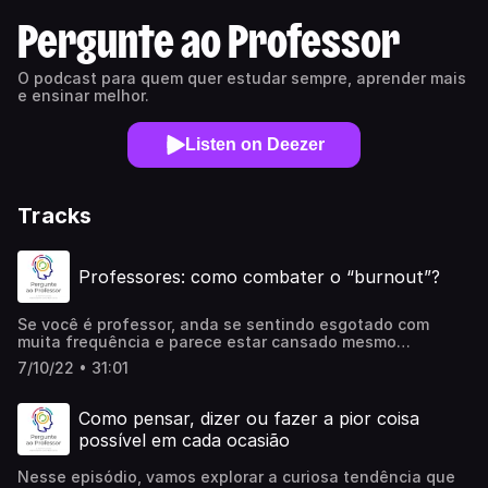
Pergunte ao Professor
O podcast para quem quer estudar sempre, aprender mais
e ensinar melhor.
Listen on Deezer
Tracks
Professores: como combater o “burnout”?
Se você é professor, anda se sentindo esgotado com
muita frequência e parece estar cansado mesmo
imediatamente após acordar depois de uma boa noite de
7/10/22 • 31:01
sono, é provável que esteja sofrendo os efeitos da
“síndrome de Burnout”. Nesse episódio, você vai aprender
a reconhecer seus principais sintomas e a tomar
Como pensar, dizer ou fazer a pior coisa
providências para promover sua redução.
possível em cada ocasião
Nesse episódio, vamos explorar a curiosa tendência que