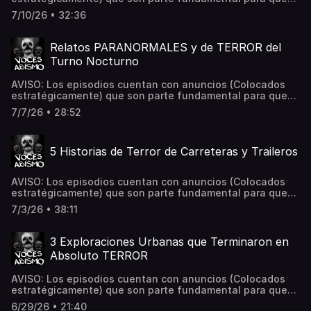
este proyecto siga en pie. 📌 ¿Tienes una experiencia
7/10/26 • 32:36
paranormal? Envíala a: Vocesdelabismo@gmail.com
Hosted on Acast. See acast.com/privacy for more
information.
Relatos PARANORMALES y de TERROR del
Turno Nocturno
AVISO: Los episodios cuentan con anuncios (Colocados
estratégicamente) que son parte fundamental para que
este proyecto siga en pie. Muchas gracias por
7/7/26 • 28:52
acompañarnos esta noche. Espero disfruten los
siguientes tres relatos paranormales del turno nocturno.
Los estaré leyendo en los comentarios. 📌 ¿Tienes una
5 Historias de Terror de Carreteras y Traileros
experiencia paranormal? Envíala a:
Vocesdelabismo@gmail.com Hosted on Acast. See
acast.com/privacy for more information.
AVISO: Los episodios cuentan con anuncios (Colocados
estratégicamente) que son parte fundamental para que
este proyecto siga en pie. 📌 ¿Tienes una experiencia
7/3/26 • 38:11
paranormal? Envíala a: Vocesdelabismo@gmail.com
Hosted on Acast. See acast.com/privacy for more
information.
3 Exploraciones Urbanas que Terminaron en
Absoluto TERROR
AVISO: Los episodios cuentan con anuncios (Colocados
estratégicamente) que son parte fundamental para que
este proyecto siga en pie. 📌 ¿Tienes una experiencia
6/29/26 • 21:40