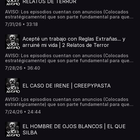
RELATOS DE TERROR
una mejor inmerción.📌 ¿Tienes una experiencia
paranormal? Envíala a: Vocesdelabismo@gmail.com
AVISO: Los episodios cuentan con anuncios (Colocados
Hosted on Acast. See acast.com/privacy for more
estratégicamente) que son parte fundamental para que
information.
este proyecto siga en pie. 📌 ¿Tienes una experiencia
7/31/26 • 33:18
paranormal? Envíala a: Vocesdelabismo@gmail.com🎧 Para
mejor inmersión, usa audífonos. Hosted on Acast. See
acast.com/privacy for more information.
Acepté un trabajo con Reglas Extrañas... y
arruiné mi vida | 2 Relatos de Terror
AVISO: Los episodios cuentan con anuncios (Colocados
estratégicamente) que son parte fundamental para que
este proyecto siga en pie. 📌 ¿Tienes una experiencia
7/28/26 • 36:40
paranormal? Envíala a: Vocesdelabismo@gmail.com🎧 Para
mejor inmersión, usa audífonos. Hosted on Acast. See
acast.com/privacy for more information.
EL CASO DE IRENE | CREEPYPASTA
AVISO: Los episodios cuentan con anuncios (Colocados
estratégicamente) que son parte fundamental para que
este proyecto siga en pie. 📌 ¿Tienes una experiencia
7/24/26 • 24:44
paranormal? Envíala a: Vocesdelabismo@gmail.com🎧 Para
mejor inmersión, usa audífonos. Hosted on Acast. See
acast.com/privacy for more information.
EL HOMBRE DE OJOS BLANCOS | EL QUE
SILBA