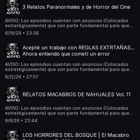
la comunidad de Voces del Abismo. Deja tu comentario y
3 Relatos Paranormales y de Horror del Cine
dime qué te parecieron. 📌 ¿Tienes una experiencia
paranormal? Envíala a: Vocesdelabismo@gmail.com
Hosted on Acast. See acast.com/privacy for more
AVISO: Los episodios cuentan con anuncios (Colocados
information.
estratégicamente) que son parte fundamental para que
este proyecto siga en pie. Un gusto estar con ustedes
6/16/26 • 23:36
comunidad. Disfruten las siguientes tres historias de
terror de sucesos ocurridos en cines. Deja tu comentario y
dime qué te parecieron. 📌 ¿Tienes una experiencia
Acepté un trabajo con REGLAS EXTRTAÑAS...
paranormal? Envíala a: Vocesdelabismo@gmail.com
Ahora entiendo que cometí un error
Hosted on Acast. See acast.com/privacy for more
information.
AVISO: Los episodios cuentan con anuncios (Colocados
estratégicamente) que son parte fundamental para que
este proyecto siga en pie. Excelente noche comunidad.
6/12/26 • 27:57
Espero en verdad disfruten la siguiente creepypasta con
temática de reglas extrañas. Dejen su comentario y
díganme qué les parecio. Siempre estoy leyéndolos. 📌
RELATOS MACABROS DE NAHUALES Vol. 11
¿Tienes una experiencia paranormal? Envíala a:
Vocesdelabismo@gmail.com Hosted on Acast. See
acast.com/privacy for more information.
AVISO: Los episodios cuentan con anuncios (Colocados
estratégicamente) que son parte fundamental para que
este proyecto siga en pie. Buenas noches comunidad.
6/9/26 • 23:44
Espero disfruten la 11va entrega de estos relatos de terror
de Nahuales; seres que forman parte del folklore
Mexicano.Déjame en los comentarios qué te pareció.📌
LOS HORRORES DEL BOSQUE | El Macabro
¿Tienes una experiencia paranormal? Envíala a: