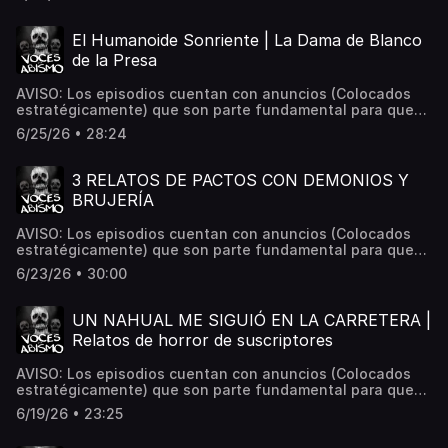
paranormal? Envíala a: Vocesdelabismo@gmail.com
Hosted on Acast. See acast.com/privacy for more
information.
El Humanoide Sonriente | La Dama de Blanco
de la Presa
AVISO: Los episodios cuentan con anuncios (Colocados
estratégicamente) que son parte fundamental para que
este proyecto siga en pie. 📌 ¿Tienes una experiencia
6/25/26 • 28:24
paranormal? Envíala a: Vocesdelabismo@gmail.com
Hosted on Acast. See acast.com/privacy for more
information.
3 RELATOS DE PACTOS CON DEMONIOS Y
BRUJERÍA
AVISO: Los episodios cuentan con anuncios (Colocados
estratégicamente) que son parte fundamental para que
este proyecto siga en pie. Bienvenidos comunidad. Esta
6/23/26 • 30:00
noche nos reunen tres historias de terror sobre pactos
con demonios y brujería. Espero sean de su agrado, y si es
así, dejen su respectivo like.Los estaré leyendo en los
UN NAHUAL ME SIGUIÓ EN LA CARRETERA |
comentarios.📌 ¿Tienes una experiencia paranormal?
Relatos de horror de suscriptores
Envíala a: Vocesdelabismo@gmail.com Hosted on Acast.
See acast.com/privacy for more information.
AVISO: Los episodios cuentan con anuncios (Colocados
estratégicamente) que son parte fundamental para que
este proyecto siga en pie. Espero estén teniendo un
6/19/26 • 23:25
excelente jueves comunidad. Nos encontramos esta
noche para escuchar 3 historias de terror compartidas por