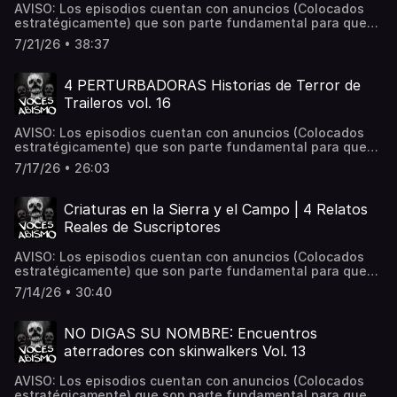
AVISO: Los episodios cuentan con anuncios (Colocados
estratégicamente) que son parte fundamental para que
este proyecto siga en pie. 📌 ¿Tienes una experiencia
7/21/26 • 38:37
paranormal? Envíala a: Vocesdelabismo@gmail.com
Hosted on Acast. See acast.com/privacy for more
information.
4 PERTURBADORAS Historias de Terror de
Traileros vol. 16
AVISO: Los episodios cuentan con anuncios (Colocados
estratégicamente) que son parte fundamental para que
este proyecto siga en pie. 📌 ¿Tienes una experiencia
7/17/26 • 26:03
paranormal? Envíala a: Vocesdelabismo@gmail.com
Hosted on Acast. See acast.com/privacy for more
information.
Criaturas en la Sierra y el Campo | 4 Relatos
Reales de Suscriptores
AVISO: Los episodios cuentan con anuncios (Colocados
estratégicamente) que son parte fundamental para que
este proyecto siga en pie. Bienvenidos a su canal favorito
7/14/26 • 30:40
de historias de terror. Espero disfruten los siguientes 4
relatos compartidos por ustedes, la comunidad Voces del
Abismo. Si les gustaron, no olvidedn dejar su like y
NO DIGAS SU NOMBRE: Encuentros
comentario. Siempre estoy leyéndolos. 📌 ¿Tienes una
aterradores con skinwalkers Vol. 13
experiencia paranormal? Envíala a:
Vocesdelabismo@gmail.com Hosted on Acast. See
AVISO: Los episodios cuentan con anuncios (Colocados
acast.com/privacy for more information.
estratégicamente) que son parte fundamental para que