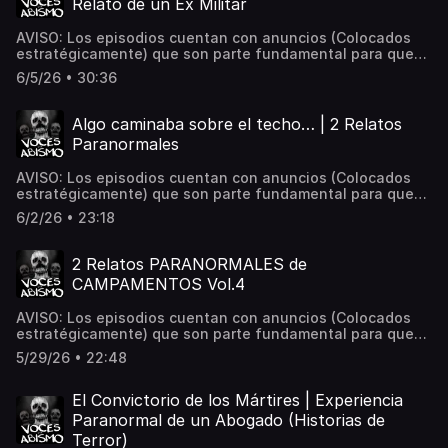
Relato de un Ex Militar
Vocesdelabismo@gmail.com Hosted on Acast. See
acast.com/privacy for more information.
AVISO: Los episodios cuentan con anuncios (Colocados
estratégicamente) que son parte fundamental para que
este proyecto siga en pie. Gracias por acompañarnos esta
6/5/26 • 30:36
noche, comunidad. Disfruten el siguiente relato de terror
que nos reúne aquí.📌 ¿Tienes una experiencia
paranormal? Envíala a: Vocesdelabismo@gmail.com
Algo caminaba sobre el techo… | 2 Relatos
Hosted on Acast. See acast.com/privacy for more
Paranormales
information.
AVISO: Los episodios cuentan con anuncios (Colocados
estratégicamente) que son parte fundamental para que
este proyecto siga en pie. Gracias por acompañarnos esta
6/2/26 • 23:18
noche, comunidad. Disfruten los siguientes relatos de
terror que nos reunen aquí. Dos historias paranormales
que les provocarán escalofríos. 📌 ¿Tienes una
2 Relatos PARANORMALES de
experiencia paranormal? Envíala a:
CAMPAMENTOS Vol.4
Vocesdelabismo@gmail.com Hosted on Acast. See
acast.com/privacy for more information.
AVISO: Los episodios cuentan con anuncios (Colocados
estratégicamente) que son parte fundamental para que
este proyecto siga en pie. Excelente jueves querida
5/29/26 • 22:48
comunidad. Espero estén teniendo una excelente
semana, y si no es así, dejen lo que están haciendo, lo
que los presiona, y tómense un pequeño momento para
El Convictorio de los Mártires | Experiencia
descansar... aquí, en su canal. Déjame tu comentario y
Paranormal de un Abogado (Historias de
dime qué te parecieron. Siempre estoy leyéndolos.📌
Terror)
¿Tienes una experiencia paranormal? Envíala a: