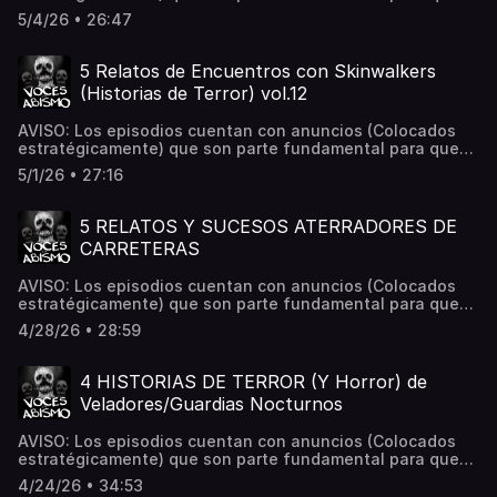
este proyecto siga en pie. Es un placer saludarlos querida
5/4/26 • 26:47
comunidad. En esta ocación nos reunen 3 relatos
enviados por ustedes, la comunidad y quienes son parte
fundamental de este canal. Los invito a escucharlos con
5 Relatos de Encuentros con Skinwalkers
las luces apagadas, y por un momento olviden su día para
(Historias de Terror) vol.12
adentrarse en los relatos más aterradores que
escucharán esta noche. Dime qué te pareció en los
AVISO: Los episodios cuentan con anuncios (Colocados
comentarios. Siempre los estoy leyendo. 📌 ¿Tienes una
estratégicamente) que son parte fundamental para que
experiencia paranormal? Envíala a:
este proyecto siga en pie. Deja tu comentario y dime qué
Vocesdelabismo@gmail.com Hosted on Acast. See
5/1/26 • 27:16
te parecieron los relatos. Siempre estoy leyéndolos. ❤️📌
acast.com/privacy for more information.
¿Tienes una experiencia paranormal? Envíala a:
Vocesdelabismo@gmail.com Hosted on Acast. See
5 RELATOS Y SUCESOS ATERRADORES DE
acast.com/privacy for more information.
CARRETERAS
AVISO: Los episodios cuentan con anuncios (Colocados
estratégicamente) que son parte fundamental para que
este proyecto siga en pie. Por favor quédense hasta el
4/28/26 • 28:59
final... les tengo una sorpresa que a más de uno le
resultará grata. Deja tu comentario y dime qué te
parecieron los relatos. Siempre estoy leyéndolos. ❤️📌
4 HISTORIAS DE TERROR (Y Horror) de
¿Tienes una experiencia paranormal? Envíala a:
Veladores/Guardias Nocturnos
Vocesdelabismo@gmail.com Hosted on Acast. See
acast.com/privacy for more information.
AVISO: Los episodios cuentan con anuncios (Colocados
estratégicamente) que son parte fundamental para que
este proyecto siga en pie. Es un gusto tenerlos aquí
4/24/26 • 34:53
comunidad. Disfruten los siguientes cuatro relatos cuyas