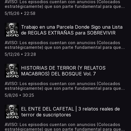
AVISO: Los episodios cuentan con anuncios (Colocados
Hosted on Acast. See acast.com/privacy for more
estratégicamente) que son parte fundamental para que
information.
este proyecto siga en pie. El mar esconde tan extraños
5/15/26 • 22:58
como aterradores secretos, y esta noche descubrirás por
qué muchos temen sumergirse en los oceanos. Si te gusta
el contenido por favor deja tu like y comentario. Comparte
Trabajo en una Parcela Donde Sigo una Lista
el contenido con tus amigos, eso nos ayuda bastante.📌
de REGLAS EXTRAÑAS para SOBREVIVIR
¿Tienes una experiencia paranormal? Envíala a:
Vocesdelabismo@gmail.com Hosted on Acast. See
AVISO: Los episodios cuentan con anuncios (Colocados
acast.com/privacy for more information.
estratégicamente) que son parte fundamental para que
este proyecto siga en pie. Disfruten el siguiente relato
5/12/26 • 23:28
comunidad. Siempre es un placer tenerlos aquí y leer sus
comentarios. Recuerden que cada que comparten aportan
muchísimo para que la comunidad crezca. ❤️Este relato ha
HISTORIAS DE TERROR (Y RELATOS
sido enviado por Alberto R. y adaptaro por Carlos
MACABROS) DEL BOSQUE Vol. 7
Rodríguez para Voces del Abismo. 📌 ¿Tienes una
experiencia paranormal? Envíala a:
AVISO: Los episodios cuentan con anuncios (Colocados
Vocesdelabismo@gmail.com Hosted on Acast. See
estratégicamente) que son parte fundamental para que
acast.com/privacy for more information.
este proyecto siga en pie. Espero disfruten los relatos de
5/8/26 • 30:25
esta noche comunidad. Díganme en los comentarios qué
les parecieron. Siempre estoy leyéndolos. ❤️📌 ¿Tienes
una experiencia paranormal? Envíala a:
EL ENTE DEL CAFETAL | 3 relatos reales de
Vocesdelabismo@gmail.com Hosted on Acast. See
terror de suscriptores
acast.com/privacy for more information.
AVISO: Los episodios cuentan con anuncios (Colocados
estratégicamente) que son parte fundamental para que