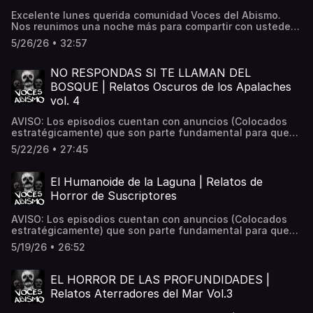
Vocesdelabismo@gmail.com Hosted on Acast. See
Excelente lunes querida comunidad Voces del Abismo.
acast.com/privacy for more information.
Nos reunimos una noche más para compartir con ustedes
las siguientes historias de terror, contadas por ustedes, la
5/26/26 • 32:57
comunidad. Espero las disfruten.Déjame tu comentario y
dime qué te parecieron. Siempre estoy leyéndolos.📌
¿Tienes una experiencia paranormal? Envíala a:
NO RESPONDAS SI TE LLAMAN DEL
Vocesdelabismo@gmail.com Hosted on Acast. See
BOSQUE | Relatos Oscuros de los Apalaches
acast.com/privacy for more information.
vol. 4
AVISO: Los episodios cuentan con anuncios (Colocados
estratégicamente) que son parte fundamental para que
este proyecto siga en pie. Buenas noches comunidad,
5/22/26 • 27:45
reuniéndonos en esta ocasión con 3 historias de terror
sobre los bosques Apalaches. Un lugar que, se sabe, tiene
demasiada actividad paranormal, así como leyendas en
El Humanoide de la Laguna | Relatos de
torno a seres que escapan de toda comprensión; criaturas
Horror de Suscriptores
inenarrables que volverían loco a cualquiera antes de
siquiera poder dar una descripción aproximada de su
AVISO: Los episodios cuentan con anuncios (Colocados
apariencia (pero parece un pulpo). Sin más, apaga las
estratégicamente) que son parte fundamental para que
luces, cierra los ojos, y síentete como el protagonista de
este proyecto siga en pie. Es un gusto acompañarlos una
los siguientes relatos. ¿Tienes una experiencia
5/19/26 • 26:52
noche más comunidad Voces del Abismo. Espero disfruten
paranormal? Envíala a: Vocesdelabismo@gmail.com
la siguiente compilación, de 3 SUCESOS ATERRADORES
Hosted on Acast. See acast.com/privacy for more
contados por ustedes, la comunidad que da vida a este
information.
EL HORROR DE LAS PROFUNDIDADES |
canal. Déjame tu comentario y dime qué te parecieron.
Relatos Aterradores del Mar Vol.3
Siempre estoy leyéndolos. ¿Tienes una experiencia
paranormal? Envíala a: Vocesdelabismo@gmail.com