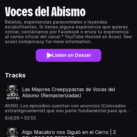
Voces del Abismo
Relatos, experiencias paranormales y leyendas
escalofriantes. Si tienes alguna experiencia que quieras
contar, contáctanos por Facebook o envía tu experiencia
al correo oficial del canal.* YouTube Hosted on Acast. See
acast.com/privacy for more information.
Listen on Deezer
Tracks
Las Mejores Creepypastas de Voces del
Abismo (Remasterizadas)
AVISO: Los episodios cuentan con anuncios (Colocados
estratégicamente) que son parte fundamental para que
este proyecto siga en pie. Muchas gracias por continuar
8/4/26 • 53:53
con nosotros comunidad. Disfruten la siguiente
recopilación Y REMASTERIZACIÓN de las mejores
creepypastas de Voces del Abismo. Videos de hace 6
Algo Macabro nos Siguió en el Cerro | 2
años que merecen ser adaptados al nuevo formato para