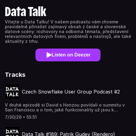
Data Talk
Vítejte u Data Talku! V našem podcastu vám chceme
pravidelně přinášet zajímavý obsah z české a slovenské
datové scény: rozhovory na odborná témata, představení
relevantních datových firem, problémů a nástrojů, ale také
aktuality z trhu.
Listen on Deezer
Tracks
Czech Snowflake User Group Podcast #2
V druhé epizodě si David s Honzou povídali o summitu v
San Franciscu a o tom, jaké funkcionality už jsou k
dispozici a na jaké se můžeme těšit.Key Snowflake
7/30/26 • 55:51
Summit 2026 Announcements:
https://medium.com/@janlaz/the-agentic-enterprise-has-
landed-key-snowflake-summit-2026-announcements-
Data Talk #189: Patrik Gudev (Rendero)
ad4578e62a72Snowflake Summit 2026: