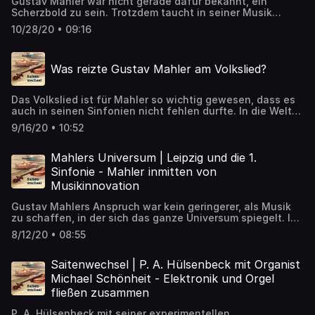
Gustav Mahler war nicht gerade dafür bekannt, ein
Scherzbold zu sein. Trotzdem taucht in seiner Musik
immer wieder Humor auf. Wie funktioniert Humor in der
10/28/20 • 09:16
Musik, auch heute? Darüber spricht in dieser Folge der
Musikkabarettist Bodo Wartke. ➡️ Artikel zum Nachlesen:
https://detektor.fm/musik/mahlers-universium-humor-in-
Was reizte Gustav Mahler am Volkslied?
der-musik
Das Volkslied ist für Mahler so wichtig gewesen, dass es
auch in seinen Sinfonien nicht fehlen durfte. In die Welt
seiner Lieder führt in dieser Folge einer, der sie hunderte
9/16/20 • 10:52
Male gesungen hat: der Star-Bariton Thomas Hampson. ➡️
Artikel zum Nachlesen: https://detektor.fm/musik/mahlers-
universum-das-lied-bei-mahler
Mahlers Universum | Leipzig und die 1.
Sinfonie - Mahler in­mit­ten von
Musikinnovation
Gustav Mahlers Anspruch war kein geringerer, als Musik
zu schaffen, in der sich das ganze Universum spiegelt. Im
Podcast widmen wir uns jede Folge einer anderen Galaxie
8/12/20 • 08:55
dieses Universums und ergründen, wie seine
fantastischen Sinfonien entstanden sind. ➡️ Artikel zum
Nachlesen: https://detektor.fm/musik/mahlers-universum-
Saitenwechsel | P. A. Hülsenbeck mit Organist
leipzig-und-die-1-sinfonie
Michael Schönheit - Elektronik und Orgel
fließen zusammen
P. A. Hülsenbeck mit seiner experimentellen