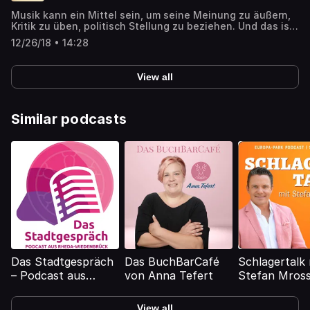
Musik kann ein Mittel sein, um seine Meinung zu äußern,
Kritik zu üben, politisch Stellung zu beziehen. Und das ist
auch in der Geschichte der klassischen Musik schon lange
12/26/18 • 14:28
so. Der russische Komponist Dmitri Schostakowitsch
kritisiert mit einer Sinfonie Antisemitismus in der
Sowjetunion. ➡️ Artikel zum Nachlesen:
View all
https://detektor.fm/musik/saitenwechsel-
schostakowitsch-13-sinfonie
Similar podcasts
Das Stadtgespräch
Das BuchBarCafé
Schlagertalk 
– Podcast aus
von Anna Tefert
Stefan Mross
Rheda-Wiedenbrück
Radio
Schlagerpara
View all