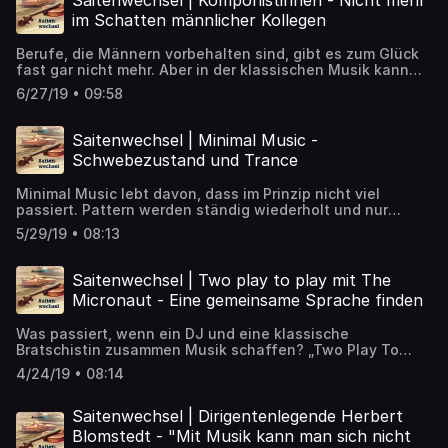
Saitenwechsel | Komponistinnen - Nicht mehr
im Schatten männlicher Kollegen
Berufe, die Männern vorbehalten sind, gibt es zum Glück
fast gar nicht mehr. Aber in der klassischen Musik kann
man schon manchmal den Eindruck bekommen, dass wir
6/27/19 • 09:58
noch in einem anderen Jahrzehnt hängen. Warum gibt es
noch immer so wenige Komponistinnen? ➡️ Artikel zum
Nachlesen: https://detektor.fm/musik/saitenwechsel-
Saitenwechsel | Minimal Music -
komponistinnen
Schwebezustand und Trance
Minimal Music lebt davon, dass im Prinzip nicht viel
passiert. Pattern werden ständig wiederholt und nur
schleichend verändert sich der Klang. Was in den 1960ern
5/29/19 • 08:13
mit Experimenten begann, fließt bis heute in Elektro- und
Filmmusik ein. ➡️ Artikel zum Nachlesen:
https://detektor.fm/musik/saitenwechsel-minimal-music
Saitenwechsel | Two play to play mit The
Micronaut - Eine gemeinsame Sprache finden
Was passiert, wenn ein DJ und eine klassische
Bratschistin zusammen Musik schaffen? „Two Play To
Play“ bringt The Micronaut und Tahlia Petrosian
4/24/19 • 08:14
zusammen, um musikalisch neue Wege zu gehen. ➡️
Artikel zum Nachlesen:
https://detektor.fm/musik/saitenwechsel-micronaut-
Saitenwechsel | Dirigentenlegende Herbert
tahlia-petrosian
Blomstedt - "Mit Musik kann man sich nicht