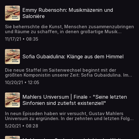
➡️ Artikel zum Nachlesen:
https://detektor.fm/musik/saitenwechsel-dora-pejacevic
Emmy Rubensohn: Musikmäzenin und
Salonière
Sie beherrschte die Kunst, Menschen zusammenzubringen
und Räume zu schaffen, in denen großartige Musik
entstand: die Musikmäzenin Emmy Rubensohn. Was genau
11/17/21 • 08:35
macht eine Mäzenin aus und was können wir heute noch
von ihr lernen? ➡️ Artikel zum Nachlesen:
https://detektor.fm/musik/saitenwechsel-emmy-
Sofia Gubaidulina: Klänge aus dem Himmel
rubensohn
Die neue Staffel im Saitenwechsel beginnt mit der
größten Komponistin unserer Zeit: Sofia Gubaidulina. Im
Alter von 90 Jahren schreibt sie an dem Werk, das ihr
10/20/21 • 12:05
letztes sein soll. Wo entspringt ihre Musik und wie wurde
sie berühmt? ➡️ Artikel zum Nachlesen:
https://detektor.fm/musik/saitenwechsel-sofia-
Mahlers Universum | Finale - "Seine letzten
gubaidulina
Sinfonien sind zutiefst existenziell"
In neun Episoden haben wir versucht, Gustav Mahlers
Universum zu ergründen. In der zehnten und letzten Folge
rekapitulieren wir diese Reise: Vom aufstrebenden
5/20/21 • 08:28
Operndirigenten bis zum Komponisten, der Sinfonien für
die Ewigkeit schreibt. ➡️ Artikel zum Nachlesen:
https://detektor.fm/musik/mahlers-universum-unendliche-