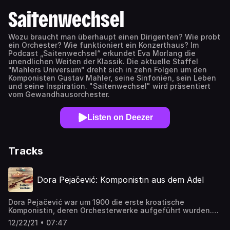
Saitenwechsel
Wozu braucht man überhaupt einen Dirigenten? Wie probt
ein Orchester? Wie funktioniert ein Konzerthaus? Im
Podcast „Saitenwechsel“ erkundet Eva Morlang die
unendlichen Weiten der Klassik. Die aktuelle Staffel
"Mahlers Universum" dreht sich in zehn Folgen um den
Komponisten Gustav Mahler, seine Sinfonien, sein Leben
und seine Inspiration. "Saitenwechsel" wird präsentiert
vom Gewandhausorchester.
Listen on Deezer
Tracks
Dora Pejačević: Komponistin aus dem Adel
Dora Pejačević war um 1900 die erste kroatische
Komponistin, deren Orchesterwerke aufgeführt wurden.
Dort ist sie heute sehr bekannt, in Deutschland dagegen
12/22/21 • 07:47
kaum, obwohl sie lange in Dresden und München wirkte.