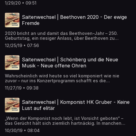
und Mendelssohn vertonen seine Gedichte über diese
1/29/20 • 09:51
„Todesstille“. Und wie vertont man noch viel größere
Dimensionen: den Weltraum? ➡️ Artikel zum Nachlesen:
https://detektor.fm/musik/saitenwechsel-meeresstille-
Saitenwechsel | Beethoven 2020 - Der ewige
und-glueckliche-fahrt
Fremde
2020 bricht an und damit das Beethoven-Jahr – 250.
Geburtstag, ein riesiger Anlass, über Beethoven zu
sprechen, nachzudenken, seine Musik aufzuführen. Aber
12/25/19 • 07:56
eigentlich hat er ein solches Jubiläum gar nicht nötig.
Was gibt es noch Neues zu sagen zu Beethoven? Wie
kann man sich ihm musikalisch und menschlich annähern?
Saitenwechsel | Schönberg und die Neue
➡️ Artikel zum Nachlesen:
Musik - Neue offene Ohren
https://detektor.fm/musik/saitenwechsel-beethoven-
2020
Wahrscheinlich wird heute so viel komponiert wie nie
zuvor – nur ins Konzertprogramm schafft es die
zeitgenössische Musik selten. Die Neue Musik mit großem
11/27/19 • 09:38
N hat beim Konzertpublikum wie auch bei vielen Musikern
ein schlechtes Image. Woher kommt das? Wieso ist die
Neue Musik so ein Außenseiter? ➡️ Artikel zum Nachlesen:
Saitenwechsel | Komponist HK Gruber - Keine
https://detektor.fm/musik/saitenwechsel-schoenberg-
Lust auf elitär
und-die-neue-musik
„Wenn der Komponist noch lebt, ist Vorsicht geboten“ –
das Gerücht hält sich ziemlich hartnäckig. In manchen
Fällen mag das stimmen, aber es gibt auch
10/30/19 • 08:04
Gegenbeispiele: Zeitgenössische Musik, die überhaupt