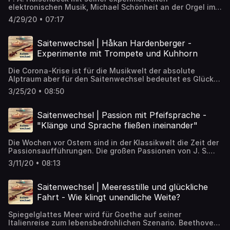
elektronischen Musik, Michael Schönheit an der Orgel im
ehrwürdigen Gewandhaus – zwei gegensätzliche Pole
4/29/20 • 07:17
treffen im Projekt „Two Play To Play“ aufeinander und es
entstehen ganz neue Klänge. ➡️ Artikel zum Nachlesen:
https://detektor.fm/musik/saitenwechsel-p-a-
Saitenwechsel | Håkan Hardenberger -
huelsenbeck-mit-organist-michael-schoenheit
Experimente mit Trompete und Kuhhorn
Die Corona-Krise ist für die Musikwelt der absolute
Alptraum aber für den Saitenwechsel bedeutet es Glück
im Unglück: Musiker, die sonst nonstop durch die Welt
3/25/20 • 08:50
touren und schwer zu erwischen sind, haben Zeit für ein
Interview: so auch Håkan Hardenberger, der der Trompete
einen völlig neuen Platz in der Klassikwelt erkämpft hat.
Saitenwechsel | Passion mit Pfeifsprache -
➡️ Artikel zum Nachlesen:
"Klänge und Sprache fließen ineinander"
https://detektor.fm/musik/saitenwechsel-hakan-
hardenberger
Die Wochen vor Ostern sind in der Klassikwelt die Zeit der
Passionsaufführungen. Die großen Passionen von J. S.
Bach können viele Chöre im Schlaf. Der Gewandhauschor
3/11/20 • 08:13
aber probt gerade für eine ganz andere Passion: der Chor
muss mehr pfeifen und sprechen als singen. ➡️ Artikel zum
Nachlesen: https://detektor.fm/musik/saitenwechsel-
Saitenwechsel | Meeresstille und glückliche
passion-mit-pfeifsprache
Fahrt - Wie klingt unendliche Weite?
Spiegelglattes Meer wird für Goethe auf seiner
Italienreise zum lebensbedrohlichen Szenario. Beethoven