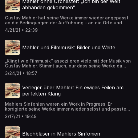
Mahler ohne Orchester: „Ich bin der Welt
musik-sinfonien
abhanden gekommen“
Gustav Mahler hat seine Werke immer wieder angepasst
an die Bedingungen der Aufführung – an die Orte und
Orchester. Aktuell verlangen die Bedingungen in der
4/21/21 • 22:39
Pandemie kreative Ideen, um seine Musik erlebbar zu
machen. Gewandhauschorleiter Gregor Meyer hat Wege
gefunden, Mahlers „Ich bin der Welt abhanden
Mahler und Filmmusik: Bilder und Weite
gekommen“ aufzuführen. ➡️ Artikel zum Nachlesen:
https://detektor.fm/musik/mahlers-universum-mahler-
ohne-orchester
„Klingt wie Filmmusik“ assoziieren viele mit der Musik von
Gustav Mahler. Stimmt auch, nur dass seine Werke da
waren, bevor es Filme gab. Welche Parallelen haben seine
3/24/21 • 18:57
Sinfonien mit Filmmusik? Das erklären zwei
Filmkomponistinnen in dieser Folge. ➡️ Artikel zum
Nachlesen: https://detektor.fm/musik/mahlers-universum-
Verleger über Mahler: Ein ewiges Feilen am
mahler-und-filmmusik
perfekten Klang
Mahlers Sinfonien waren ein Work in Progress. Er
korrigierte seine Werke immer wieder selbst und passte
sie den Bedingungen unterschiedlicher Aufführungen an.
2/17/21 • 19:48
Das macht es für Verleger seiner Werke spannend wie
herausfordernd. ➡️ Artikel zum Nachlesen:
https://detektor.fm/musik/verleger-von-mahlers-werken
Blechbläser in Mahlers Sinfonien