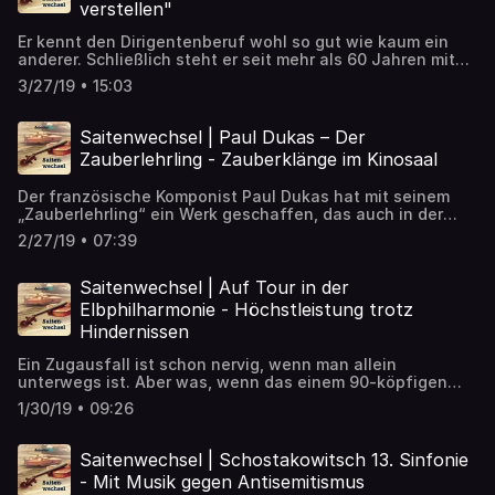
verstellen"
Er kennt den Dirigentenberuf wohl so gut wie kaum ein
anderer. Schließlich steht er seit mehr als 60 Jahren mit
den großen Orchestern der Welt auf der Bühne. Herbert
3/27/19 • 15:03
Blomstedt denkt mit 91 Jahren immer noch nichts ans
Aufhören. ➡️ Artikel zum Nachlesen:
https://detektor.fm/musik/saitenwechsel-dirigent-
Saitenwechsel | Paul Dukas – Der
herbert-blomstedt
Zauberlehrling - Zauberklänge im Kinosaal
Der französische Komponist Paul Dukas hat mit seinem
„Zauberlehrling“ ein Werk geschaffen, das auch in der
Popkultur verarbeitet wurde. Nicht wenige verbinden
2/27/19 • 07:39
Dukas‘ Fagott-Melodie mit Mickey Mouse in Disneys
„Fantasia“. ➡️ Artikel zum Nachlesen:
https://detektor.fm/musik/saitenwechsel-dukas-
Saitenwechsel | Auf Tour in der
zauberlehrling-fantasia
Elbphilharmonie - Höchstleistung trotz
Hindernissen
Ein Zugausfall ist schon nervig, wenn man allein
unterwegs ist. Aber was, wenn das einem 90-köpfigen
Orchester auf Konzertreise passiert? Der Saitenwechsel
1/30/19 • 09:26
geht mit dem Gewandhausorchester auf Tour – nach
Hamburg in die Elbphilharmonie. ➡️ Artikel zum Nachlesen:
https://detektor.fm/musik/saitenwechsel-auf-tour-in-der-
Saitenwechsel | Schostakowitsch 13. Sinfonie
elbphilharmonie
- Mit Musik gegen Antisemitismus