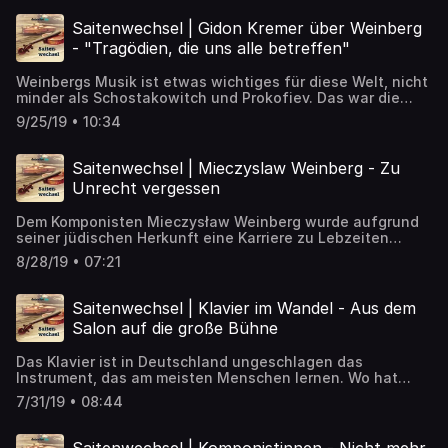
nicht elitär und schmerzhaft für die Ohren ist, sondern
ziemlich zugänglich und unterhaltsam. Ein lebendes
Saitenwechsel | Gidon Kremer über Weinberg
Beispiel dafür ist der österreichische Komponist HK
- "Tragödien, die uns alle betreffen"
Gruber. ➡️ Artikel zum Nachlesen:
https://detektor.fm/musik/saitenwechsel-hk-gruber
Weinbergs Musik ist etwas wichtiges für diese Welt, nicht
minder als Schostakowitch und Prokofiev. Das war die
Meinung der Komponistin Sofia Gubaidulina in der letzten
9/25/19 • 10:34
Folge des Saitenwechsels. Und doch ist Mieczyslaw
Weinberg heute in der Musikwelt den meisten unbekannt.
Musiker wie Gidon Kremer und Linus Roth wollen das
Saitenwechsel | Mieczyslaw Weinberg - Zu
ändern. ➡️ Artikel zum Nachlesen:
Unrecht vergessen
https://detektor.fm/musik/saitenwechsel-gidon-kremer-
ueber-weinberg
Dem Komponisten Mieczysław Weinberg wurde aufgrund
seiner jüdischen Herkunft eine Karriere zu Lebzeiten
erschwert. Erst in den letzten Jahren entdeckt ihn die
8/28/19 • 07:21
internationale Musikwelt und ist bewegt von seiner
Biographie. ➡️ Artikel zum Nachlesen:
https://detektor.fm/musik/saitenwechsel-mieczyslaw-
Saitenwechsel | Klavier im Wandel - Aus dem
weinberg
Salon auf die große Bühne
Das Klavier ist in Deutschland ungeschlagen das
Instrument, das am meisten Menschen lernen. Wo hat
diese Liebe ihren Ursprung? Und seit wann sieht das
7/31/19 • 08:44
Klavier so aus wie heute? ➡️ Artikel zum Nachlesen:
https://detektor.fm/musik/saitenwechsel-klavier-im-
wandel