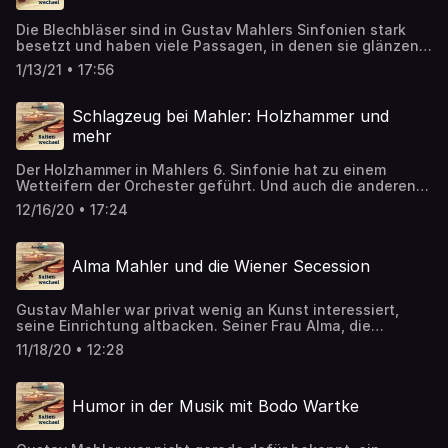
Die Blechbläser sind in Gustav Mahlers Sinfonien stark
besetzt und haben viele Passagen, in denen sie glänzen
können. Die Horn- und Posaunenstimmen schauen wir in
1/13/21 • 17:56
dieser Folge genauer an. ➡️ Artikel zum Nachlesen:
https://detektor.fm/musik/mahlers-universum-
blechblaeser-bei-mahler
Schlagzeug bei Mahler: Holzhammer und
mehr
Der Holzhammer in Mahlers 6. Sinfonie hat zu einem
Wetteifern der Orchester geführt. Und auch die anderen
Sinfonien sind voll von besonderen Partien für
12/16/20 • 17:24
Schlagzeug. Zwei Gewandhausmusiker erzählen, wie es
ist, Mahler zu spielen. ➡️ Artikel zum Nachlesen:
https://detektor.fm/musik/mahlers-universum-
Alma Mahler und die Wiener Secession
schlagzeug-bei-mahler
Gustav Mahler war privat wenig an Kunst interessiert,
seine Einrichtung altbacken. Seiner Frau Alma, die
inmitten der Wiener Secession aufwuchs, muss das ein
11/18/20 • 12:28
Gräuel gewesen sein. ➡️ Artikel zum Nachlesen:
https://detektor.fm/musik/mahlers-universum-alma-
mahler-und-die-wiener-secession
Humor in der Musik mit Bodo Wartke