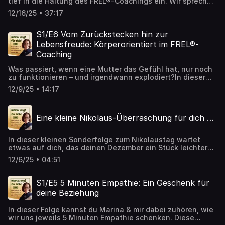
tief in die Haltung des FREL®-Coachings ein. Wir sprechen
über drei Begriffe, die unsere Arbeit prägen –
12/16/25 • 37:17
Ressourcenorientierung, Absichtslosigkeit und Erlaubnis –
und wie wir ihnen in unserer eigenen Entwicklung
begegnet sind. Du erfährst, warum dein innerer „Bioladen“
S1/E6 Vom Zurückstecken hin zur
vielleicht schon viel mehr zu bieten hat, als du denkst,
Lebensfreude: Körperorientiert im FREL®-
und weshalb Absichtslosigkeit eine der sanftesten und
Coaching
zugleich schwierigsten Qualitäten im Coaching sein
kann. Ein Gespräch voller Wärme, Lachen, Erkenntnisse &
Was passiert, wenn eine Mutter das Gefühl hat, nur noch
Nähe.
zu funktionieren – und irgendwann explodiert?In dieser
Folge zeige ich dir am Beispiel von Sabine, wie ein
12/9/25 • 14:17
ganzheitliches, körperorientiertes Coaching Wege zu mehr
Ausgeglichenheit und Lebensfreude eröffnen kann.
Eine kleine Nikolaus-Überraschung für dich …
In dieser kleinen Sonderfolge zum Nikolaustag wartet
etwas auf dich, das deinen Dezember ein Stück leichter
machen darf.Etwas, das dir Raum gibt zum Durchatmen,
12/6/25 • 04:51
zum Spüren, zum Auftanken.Und das nur für kurze Zeit
verfügbar ist.Wenn du in den letzten Wochen neugierig
geworden bist auf FREL®-Coaching – dann hör unbedingt
S1/E5 5 Minuten Empathie: Ein Geschenk für
rein.
deine Beziehung
In dieser Folge kannst du Marina & mir dabei zuhören, wie
wir uns jeweils 5 Minuten Empathie schenken. Diese