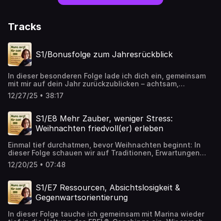
Tracks
S1/Bonusfolge zum Jahresrückblick
In dieser besonderen Folge lade ich dich ein, gemeinsam
mit mir auf dein Jahr zurückzublicken – achtsam,
körperverbunden und in deinem eigenen Tempo.Es geht
12/27/25 • 38:17
nicht darum, perfekte Antworten zu finden oder etwas
„richtig“ zu machen. Sondern darum, dir selbst einen
Moment zu schenken: zum Innehalten, Spüren und
S1/E8 Mehr Zauber, weniger Stress:
liebevollen Ausrichten. Mach es dir mit Papier, Stift und
Weihnachten friedvoll(er) erleben
einer Tasse Tee gemütlich – und lass dich von mir Schritt
für Schritt durch diese sanfte Reflexion begleiten.
Einmal tief durchatmen, bevor Weihnachten beginnt: In
dieser Folge schauen wir auf Traditionen, Erwartungen
und kleine Entscheidungen, die dein Weihnachtsfest
12/20/25 • 07:48
leichter, präsenter und friedvoller machen können.
Vielleicht wird dieses Jahr etwas anders – und genau
dadurch schöner. 🎄✨
S1/E7 Ressourcen, Absichtslosigkeit &
Gegenwartsorientierung
In dieser Folge tauche ich gemeinsam mit Marina wieder