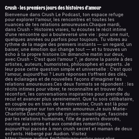
Crush - les premiers jours des histoires d'amour
Bienvenue dans Crush Le Podcast, ton espace refuge
pour explorer l’amour, les rencontres et toutes les
nuances de tes relations amoureuses.Chaque mardi,
dans Crush - Histoires vraies, tu écoutes le récit intime
d’une rencontre qui a bouleversé une vie : pour une nuit,
quelques années ou parfois pour toujours. Tu vibres au
rythme de la magie des premiers instants — un regard, un
baiser, une émotion qui change tout — et tu trouves un
écho à ta propre histoire.Un dimanche matin sur deux,
avec Crush - C’est quoi l’amour ?, je donne la parole à des
artistes, auteurs, humoristes, philosophes et experts. Je
leur pose cette question simple et universelle : C’est quoi
l’amour, aujourd’hui ? Leurs réponses t’offrent des clés,
des éclairages et de nouvelles façons d’imaginer tes
relations amoureuses.Ces deux formats se répondent : les
récits intimes pour vibrer, te reconnaître et trouver du
réconfort, les conversations inspirantes pour prendre du
recul et avancer plus sereinement. Que tu sois célibataire,
en couple ou en train de te réinventer, Crush est là pour
t’accompagner sur ton chemin amoureux.Je suis Marie-
Charlotte Danchin, grande cynico-romantique, fascinée
par les relations humaines, fille de parents divorcés,
nourrie aux séries et aux comédies romantiques,
aujourd’hui pacsée à mon crush secret et maman de deux
enfants. Hébergé par Audion. Visitez
https://www.audion.fm/fr/privacy-policy pour plus