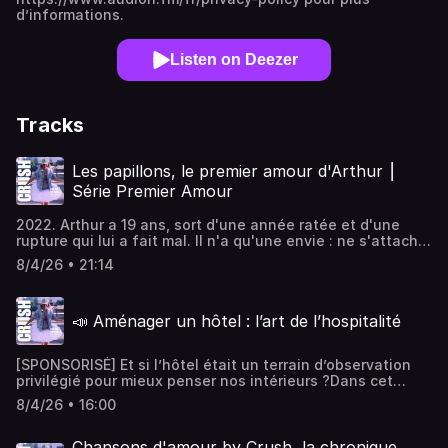
d’informations.
Listen on Deezer
Tracks
Les papillons, le premier amour d'Arthur ⎮
Série Premier Amour
2022. Arthur a 19 ans, sort d'une année ratée et d'une
rupture qui lui a fait mal. Il n'a qu'une envie : ne s'attacher
à personne. Lors d'une soirée de rentrée, un échange de
8/4/26 • 21:14
regards avec une inconnue suffit pourtant à lui donner
envie de la revoir. Pour la première fois, il sent des
papillons dans le ventre. Ils se retrouvent quelques
📣 Aménager un hôtel : l’art de l’hospitalité
semaines plus tard en Ardèche, où un premier rendez-
vous complètement improvisé les rapproche plus que tout
ce qu'Arthur avait imaginé. Reste la peur de s'engager,
[SPONSORISÉ] Et si l’hôtel était un terrain d’observation
tenace. Combien de fois faut-il se dérober avant d'arrêter
privilégié pour mieux penser nos intérieurs ?Dans cet
d'avoir peur ?C’est l’histoire du premier amour d’Arthur.Le
épisode, nous recevons Isabelle Dufieux, spécialiste de
premier amour, on ne l’oublie jamais. Il laisse une
8/4/26 • 16:00
l’hospitality, pour comprendre comment se conçoit un lieu
empreinte qui guide tous les suivants.Premier amour, une
d’accueil : organisation des espaces, circulation,
création Crush Le Podcast & La Chose Étrange Imaginé,
éclairage, choix des matériaux, confort, services et
Chansons d'amour by Crush, la chronique