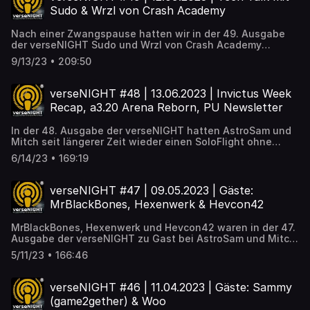
"1h36m" & "AstroSam". https://www.youtube.com/watch?
Sudo & Wrzl von Crash Academy
v=K0JuERwsub8
Nach einer Zwangspause hatten wir in der 49. Ausgabe
der verseNIGHT Sudo und Wrzl von Crash Academy
Network zu Gast. Neben der anstehenden Alpha3.20 und
9/13/23 • 209:50
dem frisch erschienenen Starfield ging es ab dem 3.
Talkblock in einen sehr ausführlichen Tech Talk. Die
Musik stammt dieses mal zum Großteil aus der neuen
verseNIGHT #48 | 13.06.2023 | Invictus Week
Compilation "The Sound of Scenesat Vol.7" auf der
Recap, a3.20 Arena Reborn, PU Newsletter
AstroSam und Mit auch jeweils mit einem Titel vertreten
sind. Viel Spaß beim Anhören! LINKS: Crash Academy
In der 48. Ausgabe der verseNIGHT hatten AstroSam und
Network The sound of SceneSat Vol.7
Mitch seit längerer Zeit wieder einen SoloFlight ohne
https://www.youtube.com/watch?v=uqcjfe6hj3o
Gäste. Insgesamt zog sich die aktuelle Stimmung der
6/14/23 • 169:19
Beiden und der Zuschauer wie ein roter Faden durch den
Stream. Kritisch und konstruktiv schauten Astro und Mitch
u.a. auf die Invictus Launch Week zurück, sowie auf das
verseNIGHT #47 | 09.05.2023 | Gäste:
kommende Upgrade des Arena Commanders und dem
MrBlackBones, Hexenwerk & Hevcon42
aktuellen PU Newsletter. Viel Spaß! ### 🔗 weiterführende
Links ######################### 🎶 German Remix
MrBlackBones, Hexenwerk und Hevcon42 waren in der 47.
Group: https://www.germanremixgroup.de/ 📻 The People's
Ausgabe der verseNIGHT zu Gast bei AstroSam und Mitch
Radio: https://thepeoplesradio.space/
van Hayden. Dabei ging es u.a. natürlich wieder um den
https://www.youtube.com/watch?v=dR8gbHYIspQ
5/11/23 • 166:46
aktuellen Stand der Entwicklung bei Star Citizen und
SQ42, sowie um die Gäste und ihre Tätigkeiten als
Content Creator. Viel Spaß beim Zuhören! ⚠️ Gegen Ende
verseNIGHT #46 | 11.04.2023 | Gäste: Sammy
des ersten sowie zu Beginn des zweiten Talkblocks
(game2gether) & Woo
hatten wir technische Probleme, weshalb der Stream zwei