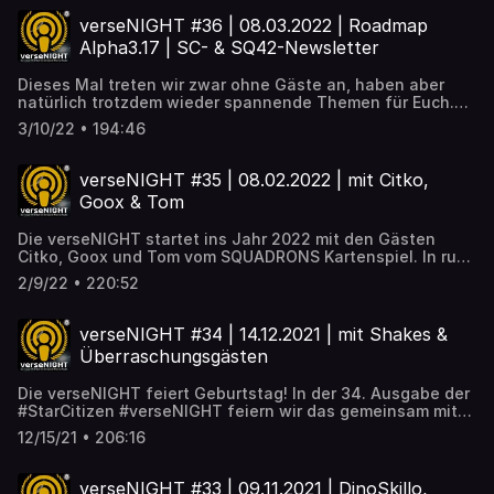
https://www.youtube.com/watch?v=vOrXEaOqgoQ
verseNIGHT #36 | 08.03.2022 | Roadmap
Alpha3.17 | SC- & SQ42-Newsletter
Dieses Mal treten wir zwar ohne Gäste an, haben aber
natürlich trotzdem wieder spannende Themen für Euch.
Wir schauen auf die Roadmap und werfen einen Blick auf
3/10/22 • 194:46
Alpha 3.17. Des Weiteren gibt es aktuelle Neuigkeiten aus
den SC- & SQ42-Newslettern. In der Frage des Monats
möchten wir von Euch wissen, in wie weit die aktuelle
verseNIGHT #35 | 08.02.2022 | mit Citko,
Weltlage Euch als Backer beeinflusst. Viel Spaß!
Goox & Tom
https://www.youtube.com/watch?v=h31l5MIr5i4
Die verseNIGHT startet ins Jahr 2022 mit den Gästen
Citko, Goox und Tom vom SQUADRONS Kartenspiel. In rund
dreieinhalb Stunden gibt es Talk zum aktuellen Roadmap-
2/9/22 • 220:52
Shitstorm, den Aussichten für 2022 und ein Update zum
SQUADRONS Card Game. Viel Spaß! ### 🔗weiterführende
Links ######################### Citko @ YouTube
verseNIGHT #34 | 14.12.2021 | mit Shakes &
www.goox.de squadrons-game.com
Überraschungsgästen
https://www.youtube.com/watch?v=fw60YBXs5tI
Die verseNIGHT feiert Geburtstag! In der 34. Ausgabe der
#StarCitizen #verseNIGHT feiern wir das gemeinsam mit
unserem Gast Oskar Pannier, auch bekannt als Shakes
12/15/21 • 206:16
(oder Schagges). Plus, es gibt eine ganz dicke
Überraschung. Was das ist? Nun, hört selbst rein! Viel
Spaß bei diesem Geburtstagsprogramm wünschen euch,
verseNIGHT #33 | 09.11.2021 | DinoSkillo,