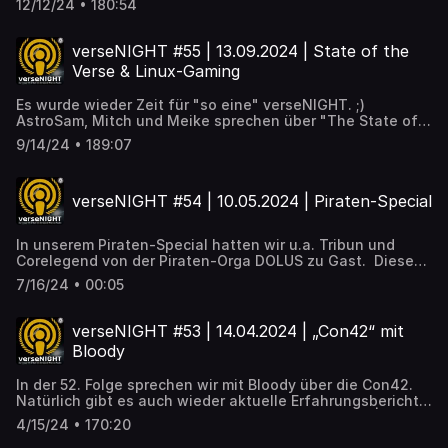
12/12/24 • 180:54
um den Chat kümmerten, plauderten AstroSam, Mitch und
Knebel über Knebels Werdegang als Gamer, YouTuber,
Streamer und Sternenbürger. Viel Spaß beim
verseNIGHT #55 | 13.09.2024 | State of the
Zuhören/Zuschauen!
Verse & Linux-Gaming
https://youtube.com/live/vboxt7S4UnA
Es wurde wieder Zeit für "so eine" verseNIGHT. ;)
AstroSam, Mitch und Meike sprechen über "The State of
the Verse" und erlauben sich negative wie auch positive
9/14/24 • 189:07
Kritikpunkt anzusprechen. Des Weiteren berichtet Mitch
von seinem Selbsttest zum Thema "Linux-Gaming" (Links
und Videos weiter unten). Viel Spaß beim
verseNIGHT #54 | 10.05.2024 | Piraten-Special
Anschauen/Anhören. Links zum Thema "LINUX-GAMING":
▶️ https://distrowatch.com ▶️
https://pendrivelinux.com/yumi-multib... ▶️
In unserem Piraten-Special hatten wir u.a. Tribun und
https://nobaraproject.org ▶️ https://www.protondb.com
Corelegend von der Piraten-Orga DOLUS zu Gast. Diese
mehr Infos in der Videobeschreibung bei YouTube...
Folge ist leider nicht mehr als Aufzeichnung verfügbar.
https://www.youtube.com/watch?v=qV8eZ4bspPc
7/16/24 • 00:05
verseNIGHT #53 | 14.04.2024 | „Con42“ mit
Bloody
In der 52. Folge sprechen wir mit Bloody über die Con42.
Natürlich gibt es auch wieder aktuelle Erfahrungsberichte
und News aus dem Verse. Viel Spaß! Links: Con42 |
4/15/24 • 170:20
BloodyTV https://www.youtube.com/watch?