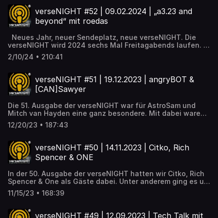
v=hXf_paVQh7k
verseNIGHT #52 | 09.02.2024 | „a3.23 and
beyond“ mit roedas
Neues Jahr, neuer Sendeplatz, neue verseNIGHT. Die
verseNIGHT wird 2024 sechs Mal Freitagabends laufen. In
die Fußstapfen unseres Chat-Moderators Danny tritt
2/10/24 • 210:41
2024 Streamerin 🐭 Maikemaus. In der 52. Folge begrüßten
wir roadas, der seit 2014 Gastgeber der wöchentlichen
Star Citizen Dienstagsrunde ist und sprachen mit ihm u.a.
verseNIGHT #51 | 19.12.2023 | angryBOT &
über die aktuelle Entwicklung des Spiels. Viel Spaß!
[CAN]Sawyer
www.twitch.tv/roedas https://www.youtube.com/watch?
v=6qIXA4Cfg2I
Die 51. Ausgabe der verseNIGHT war für AstroSam und
Mitch van Hayden eine ganz besondere. Mit dabei waren
als wiederkehrende Gäste angryBOT und Sawyer von
12/20/23 • 187:43
Crash Academy mit denen die beiden Gastgeber einen
ausgiebigen Weihnachtsplausch hielten.
https://www.youtube.com/watch?v=otf-RgmrwTg
verseNIGHT #50 | 14.11.2023 | Citko, Rich
Spencer & ONE
In der 50. Ausgabe der verseNIGHT hatten wir Citko, Rich
Spencer & One als Gäste dabei. Unter anderem ging es um
unsere Eindrücke vom Pyro-Playtest, Citko's Besuch der
11/15/23 • 168:39
diesjährigen Citizen Con und um das Fan-Film-Projekt von
und rund um "Rich Spencer". Viel Spaß beim Anhören!
BTW: Die Lösungen von unserem Gewinnspiel lauteten
verseNIGHT #49 | 12.09.2023 | Tech Talk mit