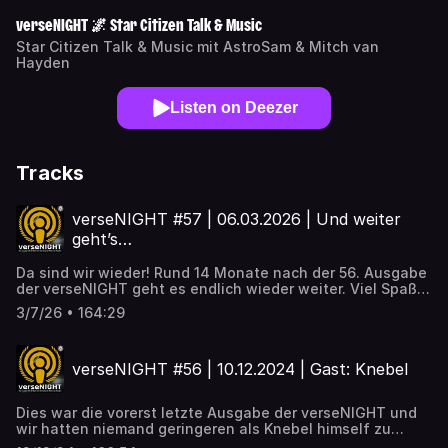
verseNIGHT 🌌 Star Citizen Talk & Music
Star Citizen Talk & Music mit AstroSam & Mitch van
Hayden
Listen on Deezer
Tracks
verseNIGHT #57 | 06.03.2026 | Und weiter
geht’s…
Da sind wir wieder! Rund 14 Monate nach der 56. Ausgabe
der verseNIGHT geht es endlich wieder weiter. Viel Spaß
beim Zuhören/Zuschauen!
3/7/26 • 164:29
https://youtube.com/live/TLkAErcLFrk
verseNIGHT #56 | 10.12.2024 | Gast: Knebel
Dies war die vorerst letzte Ausgabe der verseNIGHT und
wir hatten niemand geringeren als Knebel himself zu
Gast! ;) Unterstützt von Maikemaus und Trebor, die sich