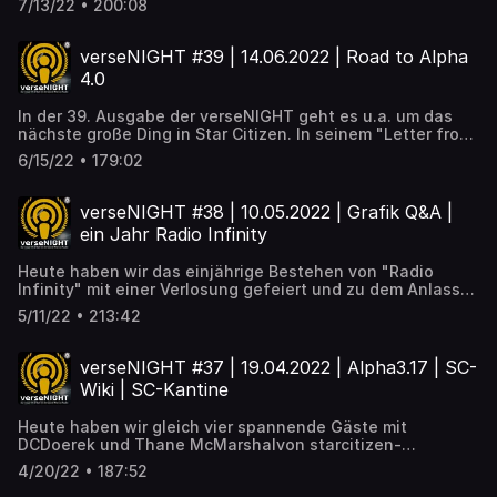
https://www.youtube.com/watch?v=xLVUOYl33CI
7/13/22 • 200:08
unobtanium zu einem spannenden Techtalk eingeladen,
in dem es ganz tief reingeht in die zukünftige Server-
Client-Architektur von Star Citizen.
verseNIGHT #39 | 14.06.2022 | Road to Alpha
https://www.youtube.com/watch?v=oOjvRPVhn2o
4.0
In der 39. Ausgabe der verseNIGHT geht es u.a. um das
nächste große Ding in Star Citizen. In seinem "Letter from
the Chairman" hat Chris Roberts den Weg zur Alpha 4.0
6/15/22 • 179:02
mit einer drei Monate andauernden PTU-Phase für a3.18
angekündigt. Die Alpha 3.18 soll dann die vollständige
Persistenz bringen, welche die zwingende Grundlage für
verseNIGHT #38 | 10.05.2022 | Grafik Q&A |
das danach folgende ServerMeshing ist.
ein Jahr Radio Infinity
https://www.youtube.com/watch?v=21fd3R148kw
Heute haben wir das einjährige Bestehen von "Radio
Infinity" mit einer Verlosung gefeiert und zu dem Anlass
über das Projekt mit Brubacker und Cartago gesprochen.
5/11/22 • 213:42
Außerdem gab es einen intensiven Blick auf das Thema
Gen12 und Vulkan, beides für StarCitizen extrem wichtige
Meilensteine in der Entwicklung. Entspannte wie
verseNIGHT #37 | 19.04.2022 | Alpha3.17 | SC-
spannende Unterhaltung wünscht euch Euer verseNIGHT-
Wiki | SC-Kantine
Team! https://www.youtube.com/watch?
v=G4OCOWMOWO4
Heute haben wir gleich vier spannende Gäste mit
DCDoerek und Thane McMarshalvon starcitizen-
kantine.de sowie FoXFTW und Michael Corleone von star-
4/20/22 • 187:52
citizen.wiki dabei. Viel Spaß!