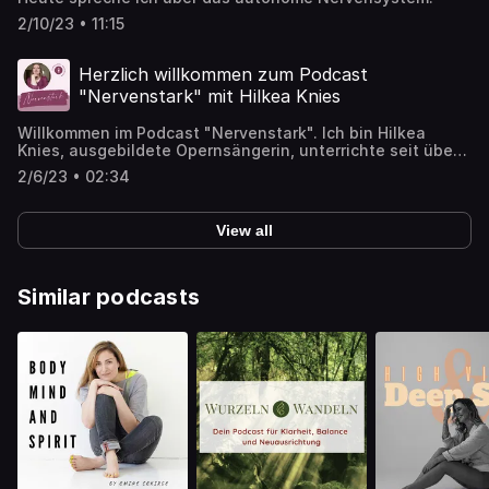
2/10/23 • 11:15
Herzlich willkommen zum Podcast
"Nervenstark" mit Hilkea Knies
Willkommen im Podcast "Nervenstark". Ich bin Hilkea
Knies, ausgebildete Opernsängerin, unterrichte seit über
30 Jahren. Und liebe Stimmen. In diesem Podcast erfährst
2/6/23 • 02:34
Du alles Mögliche rund um die Stimme, die Oper, die
Rabine-Methode, das Nervensystem, die Meditation, das
Leben und mich.
View all
Similar podcasts