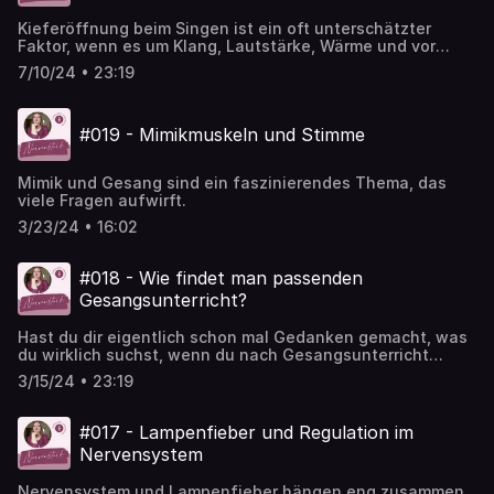
Aber wenn man locker stehen möchte, wenn man
Kieferöffnung beim Singen ist ein oft unterschätzter
versucht, möglichst entspannt zu stehen, fühlt man sich
Faktor, wenn es um Klang, Lautstärke, Wärme und vor
oft nicht so wohl in den anspruchsvollen Gesangsparts.
allem Leichtigkeit in der Stimme geht. Aber wie komme ich
Das gilt für Oper und Rock-Pop-Musik gleichermaßen.
7/10/24 • 23:19
zu einer Kieferöffnung, die weder die Artikulation stört,
Diesen Fragen gehe ich hier nach und am Ende wird es
noch den Raum verkleinert? Und dann ist da noch die
zwei Übungen geben, die einfach sind und die du gleich
Emotion, die manchmal in einem festen Kiefer gespeichert
ausprobieren kannst. Eine für das Stehen und eine für das
#019 - Mimikmuskeln und Stimme
ist. Dies Kiefergelenk ist der Treffpunkt von so vielen
Sitzen.
entscheidenden Dingen, birgt aber auch viele
Möglichkeiten, seinen Klang auf eine neue Ebene zu
Mimik und Gesang sind ein faszinierendes Thema, das
bringen.
viele Fragen aufwirft.
3/23/24 • 16:02
#018 - Wie findet man passenden
Gesangsunterricht?
Hast du dir eigentlich schon mal Gedanken gemacht, was
du wirklich suchst, wenn du nach Gesangsunterricht
Ausschau hältst? Die heutige Episode gibt dir eine Menge
3/15/24 • 23:19
Informationen, was du in einem Gesangsunterricht
erwarten kannst.
#017 - Lampenfieber und Regulation im
Nervensystem
Nervensystem und Lampenfieber hängen eng zusammen.