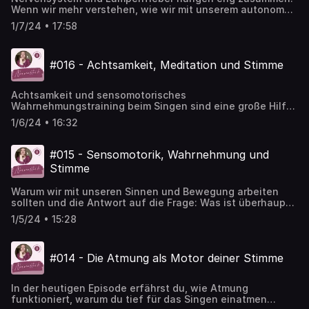
Wenn wir mehr verstehen, wie wir mit unserem autonomen
Nervensystem umgehen können, kann die Stimme uns
1/7/24 • 17:58
sogar unterstützen.
#016 - Achtsamkeit, Meditation und Stimme
Achtsamkeit und sensomotorisches
Wahrnehmungstraining beim Singen sind eine große Hilfe,
denn damit können wir Hindernisse aufdecken, die wir uns
1/6/24 • 16:32
im singen selbst in den Weg gelegt haben.
#015 - Sensomotorik, Wahrnehmung und
Stimme
Warum wir mit unseren Sinnen und Bewegung arbeiten
sollten und die Antwort auf die Frage: Was ist überhaupt
sensomotorisches Wahrnehmungstraining?
1/5/24 • 15:28
#014 - Die Atmung als Motor deiner Stimme
In der heutigen Episode erfährst du, wie Atmung
funktioniert, warum du tief für das Singen einatmen