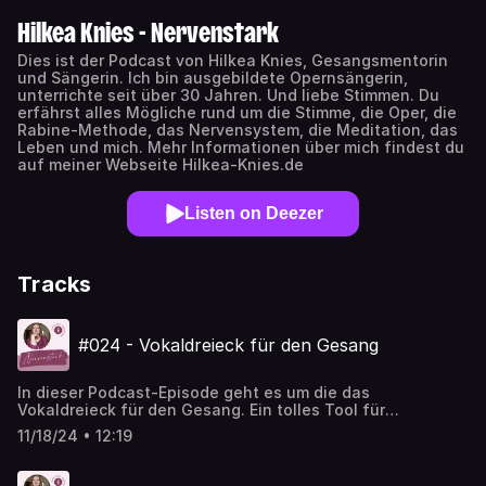
Hilkea Knies - Nervenstark
Dies ist der Podcast von Hilkea Knies, Gesangsmentorin
und Sängerin. Ich bin ausgebildete Opernsängerin,
unterrichte seit über 30 Jahren. Und liebe Stimmen. Du
erfährst alles Mögliche rund um die Stimme, die Oper, die
Rabine-Methode, das Nervensystem, die Meditation, das
Leben und mich. Mehr Informationen über mich findest du
auf meiner Webseite Hilkea-Knies.de
Listen on Deezer
Tracks
#024 - Vokaldreieck für den Gesang
In dieser Podcast-Episode geht es um die das
Vokaldreieck für den Gesang. Ein tolles Tool für
Artikulation und Bewegung beim Singen. Das Vokaldreieck
11/18/24 • 12:19
erlaubt dir eine sehr leichte Arbeit an der Artikulation,
indem es dich die schnellsten und leichtesten
Bewegungen finden lässt. So kannst du die optimale