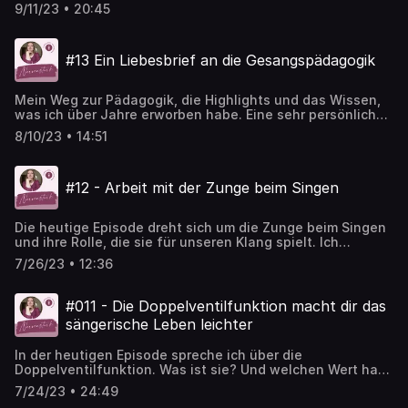
solltest und dann gibt es noch eine Übung zum
9/11/23 • 20:45
ausprobieren.
#13 Ein Liebesbrief an die Gesangspädagogik
Mein Weg zur Pädagogik, die Highlights und das Wissen,
was ich über Jahre erworben habe. Eine sehr persönliche
Episode über mein großes Warum, die Liebe zur Stimme.
8/10/23 • 14:51
#12 - Arbeit mit der Zunge beim Singen
Die heutige Episode dreht sich um die Zunge beim Singen
und ihre Rolle, die sie für unseren Klang spielt. Ich
spreche darüber, was es braucht, um Leichtigkeit beim
7/26/23 • 12:36
Singen zu erreichen und wie uns die Zunge dabei
unterstützt.
#011 - Die Doppelventilfunktion macht dir das
sängerische Leben leichter
In der heutigen Episode spreche ich über die
Doppelventilfunktion. Was ist sie? Und welchen Wert hat
sie für dich für ein leichteres und klangvolleres Singen.
7/24/23 • 24:49