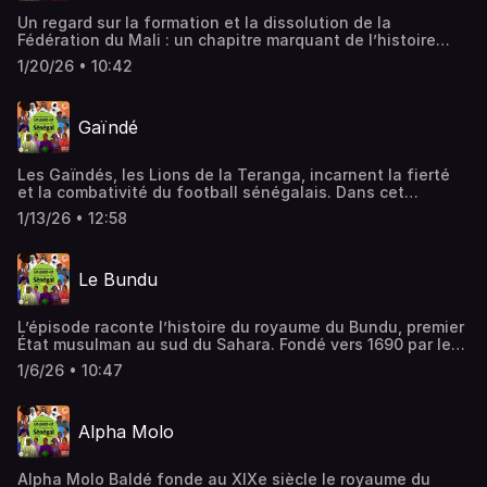
Un regard sur la formation et la dissolution de la
Fédération du Mali : un chapitre marquant de l’histoire
ouest-africaine qui influence encore aujourd’hui la
1/20/26 • 10:42
mémoire et l’identité des deux États.
Gaïndé
Les Gaïndés, les Lions de la Teranga, incarnent la fierté
et la combativité du football sénégalais. Dans cet
épisode, nous revenons sur les premiers triomphes aux
1/13/26 • 12:58
Jeux de l’Amitié en 1963, le légendaire quart de finale de
la Coupe du Monde 2002 après la victoire contre la
France, et la finale de la CAN en 2019.
Le Bundu
L’épisode raconte l’histoire du royaume du Bundu, premier
État musulman au sud du Sahara. Fondé vers 1690 par le
marabout Malik Sy, érudit du Coran, qui, après des études
1/6/26 • 10:47
en Mauritanie et un pèlerinage à La Mecque, revint en
tant que guide spirituel.
Alpha Molo
Alpha Molo Baldé fonde au XIXe siècle le royaume du