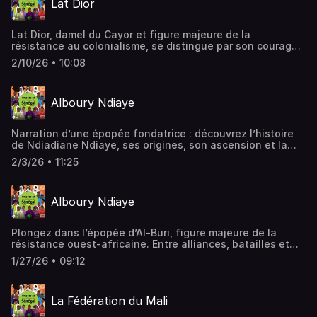
Lat Dior
Lat Dior, damel du Cayor et figure majeure de la
résistance au colonialisme, se distingue par son courage,
ses alliances décisives et son dernier combat en 1886 –
2/10/26 • 10:08
symbole d’une détermination inébranlable.
Alboury Ndiaye
Narration d’une épopée fondatrice : découvrez l’histoire
de Ndiadiane Ndiaye, ses origines, son ascension et la
naissance de l’empire du Jolof. Un voyage au cœur d’une
2/3/26 • 11:25
mémoire qui éclaire le présent.
Alboury Ndiaye
Plongez dans l’épopée d’Al‑Buri, figure majeure de la
résistance ouest‑africaine. Entre alliances, batailles et
héritage vivant, découvrez une histoire de courage qui a
1/27/26 • 09:12
marqué toute une région.
La Fédération du Mali