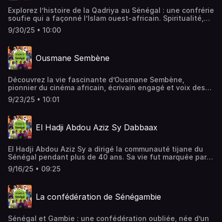
Explorez l’histoire de la Qadriya au Sénégal : une confrérie
soufie qui a façonné l’Islam ouest-africain. Spiritualité,
savoir et héritage vivant au cœur des communautés
9/30/25 • 10:00
musulmanes.
Ousmane Sembène
Découvrez la vie fascinante d’Ousmane Sembène,
pionnier du cinéma africain, écrivain engagé et voix des
opprimés. De la Casamance à Cannes, son parcours est
9/23/25 • 10:01
une leçon de courage et de création. À écouter
absolument !
El Hadji Abdou Aziz Sy Dabbaax
El Hadji Abdou Aziz Sy a dirigé la communauté tijane du
Sénégal pendant plus de 40 ans. Sa vie fut marquée par
le savoir, l’humilité et la médiation. Ce podcast retrace le
9/16/25 • 09:25
parcours d’un homme qui a profondément marqué son
pays.
La confédération de Sénégambie
Sénégal et Gambie : une confédération oubliée, née d’un