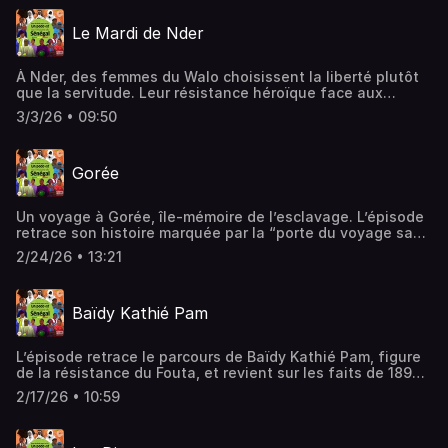
Le Mardi de Nder
À Nder, des femmes du Walo choisissent la liberté plutôt
que la servitude. Leur résistance héroïque face aux
envahisseurs marque l’histoire du Sénégal. Une page
3/3/26 • 09:50
tragique, mais porteuse d’une force qui traverse les
générations.
Gorée
Un voyage à Gorée, île-mémoire de l’esclavage. L’épisode
retrace son histoire marquée par la “porte du voyage sans
retour”, les figures qui l’ont traversée et la force
2/24/26 • 13:21
symbolique d’un lieu inscrit au patrimoine mondial.
Baïdy Kathié Pam
L’épisode retrace le parcours de Baïdy Kathié Pam, figure
de la résistance du Fouta, et revient sur les faits de 1890
qui ont conduit à l’exécution de ce jeune opposant à
2/17/26 • 10:59
l’ordre colonial.