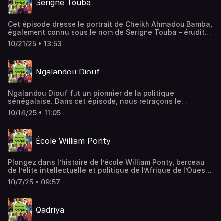
Serigne Touba
Cet épisode dresse le portrait de Cheikh Ahmadou Bamba,
également connu sous le nom de Serigne Touba – érudit
religieux et fondateur du mouridisme. De sa formation à
10/21/25 • 13:53
l’exil, jusqu’à la fondation de Touba. Un parcours entre
enseignement spirituel et impact social.
Ngalandou Diouf
Ngalandou Diouf fut un pionnier de la politique
sénégalaise. Dans cet épisode, nous retraçons le
parcours d’un homme qui s’est opposé à la domination
10/14/25 • 11:05
coloniale et s’est engagé pour les droits civiques des
Africains.
École William Ponty
Plongez dans l’histoire de l’école William Ponty, berceau
de l’élite intellectuelle et politique de l’Afrique de l’Ouest.
Une institution qui a façonné l’enseignement et marqué
10/7/25 • 09:57
des générations.
Qadriya