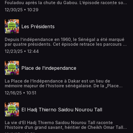
Fouladou après la chute du Gabou. L’épisode raconte son
combat pour libérer les Peuls et la naissance d’un État qui
12/30/25 • 10:29
s’étendait sur le Sénégal, la Gambie et la Guinée-Bissau.
Les Présidents
Depuis l’indépendance en 1960, le Sénégal a été marqué
par quatre présidents. Cet épisode retrace les parcours de
vie et les carrières politiques de Léopold Sédar Senghor
12/23/25 • 12:44
(1960-1980), Abdou Diouf (1981-2000), Abdoulaye Wade
(2000-2012) et Macky Sall (2012-2024).
Place de l'independance
La Place de l’Indépendance à Dakar est un lieu de
mémoire majeur de l’histoire sénégalaise. De la „Place
Protet“ coloniale aux revendications de 1958, au
12/16/25 • 10:51
changement de nom en 1960 et à son rôle lors de la fête
de l’indépendance, elle reflète les évolutions politiques
du pays.
El Hadj Thierno Saidou Nourou Tall
La vie d’El Hadj Thierno Saidou Nourou Tall raconte
l’histoire d’un grand savant, héritier de Cheikh Omar Tall
et figure du dialogue entre l’islam et le christianisme,