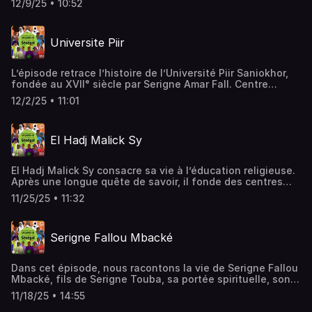
12/9/25 • 10:52
dont l’héritage incarne encore aujourd’hui la paix en
Afrique de l’Ouest.
Universite Piir
L’épisode retrace l’histoire de l’Université Piir Saniokhor,
fondée au XVIIᵉ siècle par Serigne Amar Fall. Centre
majeur d’études islamiques, elle a marqué la Sénégambie
12/2/25 • 11:01
et formé des figures comme Abdoul Kader Kane et Maba
Diakhou Ba.
El Hadj Malick Sy
El Hadj Malick Sy consacre sa vie à l’éducation religieuse.
Après une longue quête de savoir, il fonde des centres
d'enseignement, diffuse la Tijaniyya et instaure la
11/25/25 • 11:32
célébration du Maouloud au Sénégal.
Serigne Fallou Mbacké
Dans cet épisode, nous racontons la vie de Serigne Fallou
Mbacké, fils de Serigne Touba, sa portée spirituelle, son
influence sur Touba et son héritage en tant que deuxième
11/18/25 • 14:55
khalife des mourides.