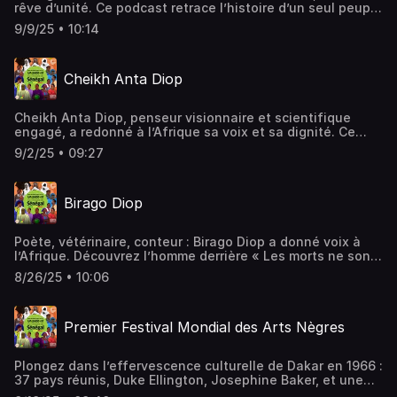
rêve d’unité. Ce podcast retrace l’histoire d’un seul peuple
divisé, ses espoirs, ses défis et les leçons d’un projet
9/9/25 • 10:14
ambitieux entre géographie, culture et politique.
Cheikh Anta Diop
Cheikh Anta Diop, penseur visionnaire et scientifique
engagé, a redonné à l’Afrique sa voix et sa dignité. Ce
podcast retrace son parcours, ses combats et son
9/2/25 • 09:27
héritage intellectuel. Une figure incontournable du XXe
siècle.
Birago Diop
Poète, vétérinaire, conteur : Birago Diop a donné voix à
l’Afrique. Découvrez l’homme derrière « Les morts ne sont
pas morts », ses contes, ses combats, et son héritage
8/26/25 • 10:06
littéraire et culturel.
Premier Festival Mondial des Arts Nègres
Plongez dans l’effervescence culturelle de Dakar en 1966 :
37 pays réunis, Duke Ellington, Josephine Baker, et une
célébration inédite de l’art noir. Le premier Festival