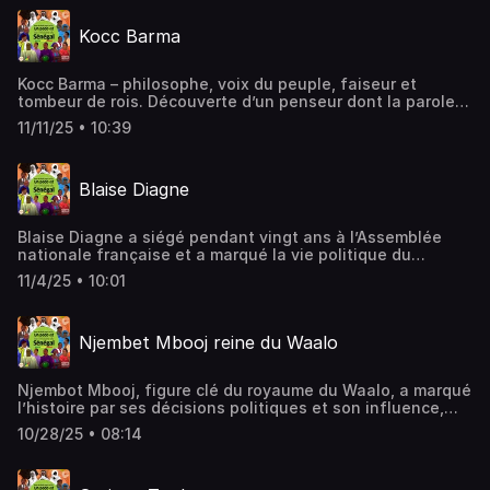
Kocc Barma
Kocc Barma – philosophe, voix du peuple, faiseur et
tombeur de rois. Découverte d’un penseur dont la parole
éclaire encore la sagesse sénégalaise.
11/11/25 • 10:39
Blaise Diagne
Blaise Diagne a siégé pendant vingt ans à l’Assemblée
nationale française et a marqué la vie politique du
Sénégal au début du XXe siècle. Cet épisode retrace son
11/4/25 • 10:01
ascension politique, son rôle dans le système colonial et
les ambivalences de son engagement.
Njembet Mbooj reine du Waalo
Njembot Mbooj, figure clé du royaume du Waalo, a marqué
l’histoire par ses décisions politiques et son influence,
malgré les contraintes patriarcales, dans un contexte de
10/28/25 • 08:14
bouleversements coloniaux.