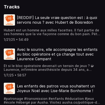
Tracks
[REDDIF] La seule vraie question est : à quoi
servons nous ? avec Hubert de Boisredon
Hubert est un homme aux milles facettes. Il fait partie de
ces hommes que la vie façonne comme du bon pain. Pétri
de relation il m’a marqué dès notre première rencontre, il y
1/21/25 • 54:49
a 7 ans. Aujourd’hui, au sein d’Armor Group, il a pour
mission de faire grandir les hommes et les femmes de sa
société.Ils sont déterminés à mettre leur savoir-faire
Avec le sourire, elle accompagne les enfants
technologique au service des enjeux de la planète ! Ils
au bloc opératoire et ça change tout avec
sont français, ils sont leader de leurs marchés
Laurence Campant
(l’innovation photovoltaïque). En plus de tout cela Hubert
est l’un des premiers mécènes de La Nuit du Bien Commun
Et si le bloc opératoire devenait un terrain de jeux ? 🧩
! Sa confiance nous oblige.Découvrez un homme qui ose !
Laurence, infirmière anesthésiste depuis 34 ans, a
Il ose ses émotions, il ose dire, il ose écrire ce qui l’habite
toujours voulu chasser la peur du regard des
et le guide dans sa vie quotidienne.#relation
1/7/25 • 58:57
enfants.Entre masques parfumés au chocolat, tablettes
#témoignage #rencontre #entrepreneur #dirigeant
ludiques et costumes de super-héros, elle fait de chaque
#homme #leadership #engagementHébergé par Ausha.
intervention un moment plus doux.Puis est venue la crise
Les enfants des patros vous souhaitent un
Visitez ausha.co/politique-de-confidentialite pour plus
du COVID, avec son lot de doutes et d’épuisement.
d'informations.
Joyeux Noël avec Lise-Marie Bonhomme !
Laurence sent alors le besoin de donner encore plus de
sens à son métier : elle crée Les P’tits Doudous dans son
#patronage #transmission #enfants #éducation #jeux
hôpital.À la Nuit du Bien Commun, elle reçoit une « vague
#école Hébergé par Ausha. Visitez ausha.co/politique-de-
d’amour » qui confirme : oui, la bienveillance peut changer