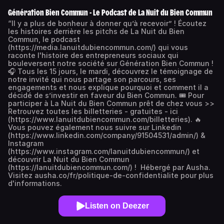
Génération Bien Commun - Le Podcast de La Nuit du Bien Commun
“Il y a plus de bonheur à donner qu’à recevoir” ! Écoutez
les histoires derrière les pitchs de La Nuit du Bien
Commun, le podcast
(https://media.lanuitdubiencommun.com/) qui vous
raconte l'histoire des entrepreneurs sociaux qui
bouleversent notre société sur Génération Bien Commun !
🎧 Tous les 15 jours, le mardi, découvrez le témoignage de
notre invité qui nous partage son parcours, ses
engagements et nous explique pourquoi et comment il a
décidé de s’investir en faveur du Bien Commun. 🎟️ Pour
participer à La Nuit du Bien Commun prêt de chez vous >>
Retrouvez toutes les billetteries - gratuites - ici
(https://www.lanuitdubiencommun.com/billetteries). 🔥
Vous pouvez également nous suivre sur Linkedin
(https://www.linkedin.com/company/91504531/admin/) &
Instagram
(https://www.instagram.com/lanuitdubiencommun/) et
découvrir La Nuit du Bien Commun
(https://lanuitdubiencommun.com/) ! Hébergé par Ausha.
Visitez ausha.co/fr/politique-de-confidentialite pour plus
d'informations.
Listen on Deezer