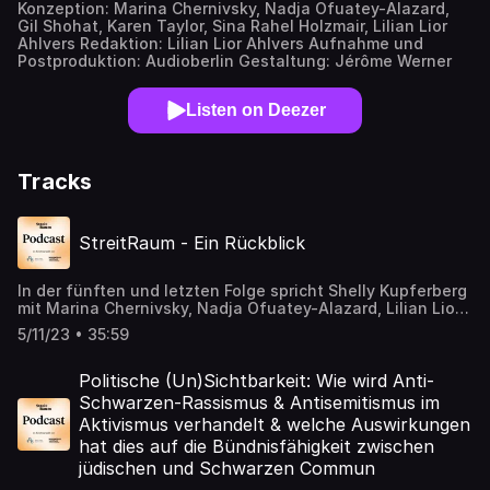
Konzeption: Marina Chernivsky, Nadja Ofuatey-Alazard,
Gil Shohat, Karen Taylor, Sina Rahel Holzmair, Lilian Lior
Ahlvers Redaktion: Lilian Lior Ahlvers Aufnahme und
Postproduktion: Audioberlin Gestaltung: Jérôme Werner
Listen on Deezer
Tracks
StreitRaum - Ein Rückblick
In der fünften und letzten Folge spricht Shelly Kupferberg
mit Marina Chernivsky, Nadja Ofuatey-Alazard, Lilian Lior
Ahlvers und Sina Rahel Holzmair und lässt das nun
5/11/23 • 35:59
abgeschlossene Bündnisprojekt Revue passieren. Welche
Themen wurden wie diskutiert und welche Bedarfe in den
Communities in Bezug auf Schwarz-jüdische
Politische (Un)Sichtbarkeit: Wie wird Anti-
Bündnisarbeit festgestellt? Welche Erkenntnisse und
Schwarzen-Rassismus & Antisemitismus im
Schnittmengen gab es? Was waren kritische Punkte?
Aktivismus verhandelt & welche Auswirkungen
Marina Chernivsky ist Psychologin und
hat dies auf die Bündnisfähigkeit zwischen
Verhaltenswissenschaftlerin. Sie arbeitet und forscht
zu Antisemitismus und Diskriminierung, ist
jüdischen und Schwarzen Commun
Lehrbeauftragte und Bildungsvermittlerin. Sie leitet das