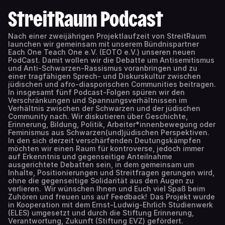
StreitRaum Podcast
Nach einer zweijährigen Projektlaufzeit von StreitRaum
launchen wir gemeinsam mit unserem Bündnispartner
Each One Teach One e.V. (EOTO e.V.) unseren neuen
PodCast. Damit wollen wir die Debatte um Antisemitismus
und Anti-Schwarzen-Rassismus voranbringen und zu
einer tragfähigen Sprech- und Diskurskultur zwischen
jüdischen und afro-diasporischen Communities beitragen.
In insgesamt fünf Podcast-Folgen spüren wir den
Verschränkungen und Spannungsverhältnissen im
Verhältnis zwischen der Schwarzen und der jüdischen
Community nach. Wir diskutieren über Geschichte,
Erinnerung, Bildung, Politik, Arbeiter*innenbewegung oder
Feminismus aus Schwarzen(und)jüdischen Perspektiven.
In den sich derzeit verschärfenden Deutungskämpfen
möchten wir einen Raum für kontroverse, jedoch immer
auf Erkenntnis und gegenseitige Anteilnahme
ausgerichtete Debatten sein, in dem gemeinsam um
Inhalte, Positionierungen und Streitfragen gerungen wird,
ohne die gegenseitige Solidarität aus den Augen zu
verlieren. Wir wünschen Ihnen und Euch viel Spaß beim
Zuhören und freuen uns auf Feedback! Das Projekt wurde
in Kooperation mit dem Ernst-Ludwig-Ehrlich Studienwerk
(ELES) umgesetzt und durch die Stiftung Erinnerung,
Verantwortung, Zukunft (Stiftung EVZ) gefördert.