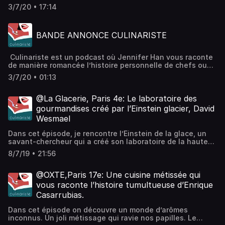
éblouie par sa bonne humeur démonstrative et son rire
3/7/20 • 17:14
communicatif. Bref c’est un petit bout de femme qui peut
vous citer André Gide avant de vous annoncer une
addiction sévère des plus inattendues...Hébergé par
BANDE ANNONCE CULINARISTE
Ausha. Visitez ausha.co/politique-de-confidentialite pour
plus d'informations.
Culinariste est un podcast où Jennifer Han vous raconte
de manière romancée l’histoire personnelle de chefs ou
d’artisans qui l'ont touché au cœur et à l’estomac.
3/7/20 • 01:13
Hébergé par Ausha. Visitez ausha.co/politique-de-
confidentialite pour plus d'informations.
@La Glacerie, Paris 4e: Le laboratoire des
gourmandises créé par l’Einstein glacier, David
Wesmael
Dans cet épisode, je rencontre l’Einstein de la glace, un
savant-chercheur qui a créé son laboratoire de la haute
gourmandise. C’est le glacier du turfu comme disent les
8/7/19 • 21:56
moins de 20 ans. Viens avec moi découvrir La Glacerie de
Paris avec le meilleur ouvrier de France, David Wesmael.
___________________________________________ STORYFOODING Le
@OXTE,Paris 17e: Une cuisine métissée qui
podcast qui vous susurre des histoires de food. Jen,
vous raconte l’histoire tumultueuse d’Enrique
conteuse culinaire, part à la découverte de restaurants,
Casarrubias.
glaciers, artisans… de Paris qui naviguent dans la
gastronomie accessible pour vous raconter ses aventures,
Dans cet épisode on découvre un monde d’arômes
ses sensations gustatives et l’histoire intime du chef. Un
inconnus. Un joli métissage qui ravie nos papilles. Le
format unique d’histoires audio romancées au service de