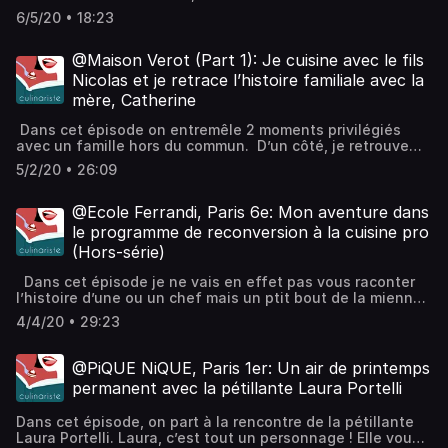
comme-à-la-maison, et on va même pouvoir déguster à la
6/5/20 • 18:23
fin ! Et évidemment on retrouve Catherine la maman, pour
poursuivre la merveilleuse saga de la famille Vérot.
J’espère que cette 2eme partie vous plaira autant que la
@Maison Verot (Part 1): Je cuisine avec le fils
première. C’est parti ! Hébergé par Ausha. Visitez
Nicolas et je retrace l’histoire familiale avec la
ausha.co/politique-de-confidentialite pour plus
mère, Catherine
d'informations.
Dans cet épisode on entremêle 2 moments privilégiés
avec un famille hors du commun. D’un côté, je retrouve
Catherine Vérot pour papoter et de l’autre je cuisine avec
5/2/20 • 26:09
Nicolas Vérot une terrine au Canard, porc et pommes
caramélisées. L’histoire est tellement belle qu’il a fallu la
couper en 2 parties, donc voici la première et vous aurez
@Ecole Ferrandi, Paris 6e: Mon aventure dans
la suite au prochain épisode !Hébergé par Ausha. Visitez
le programme de reconversion à la cuisine pro
ausha.co/politique-de-confidentialite pour plus
(Hors-série)
d'informations.
Dans cet épisode je ne vais en effet pas vous raconter
l’histoire d’une ou un chef mais un ptit bout de la mienne.
Suivez moi dans 3 semaines de formation professionnelle
4/4/20 • 29:23
dans la prestigieuse école de cuisine qu’on appelle même
le «Harvard de la gastronomie » , j’ai nommé…l’école
Ferrandi ! Hébergé par Ausha. Visitez ausha.co/politique-
@PiQUE NiQUE, Paris 1er: Un air de printemps
de-confidentialite pour plus d'informations.
permanent avec la pétillante Laura Portelli
Dans cet épisode, on part à la rencontre de la pétillante
Laura Portelli. Laura, c’est tout un personnage ! Elle vous