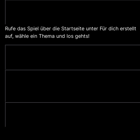
Wie kann ich die Musik-Quiz spielen?
Rufe das Spiel über die Startseite unter Für dich erstellt
auf, wähle ein Thema und los gehts!
Gibt es eine App für die Musik-Quiz?
Wo kann ich das Spiel in der Deezer App
finden?
Wie teile ich meine Punktzahl?