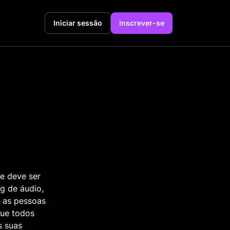
Iniciar sessão
Inscrever-se
e deve ser
ng de áudio,
 as pessoas
que todos
s suas