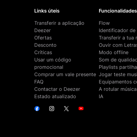
Links úteis
Funcionalidade
Transferir a aplicação
Flow
Deezer
Identificador de
Ofertas
Transferir a tua
Desconto
Ouvir com Letra
Críticas
Modo offline
Usar um código
Som de qualidad
promocional
Playlists partilh
Comprar um vale presente
Jogar teste mus
FAQ
Equipamentos c
Contactar o Deezer
A rotular músic
Estado atualizado
IA