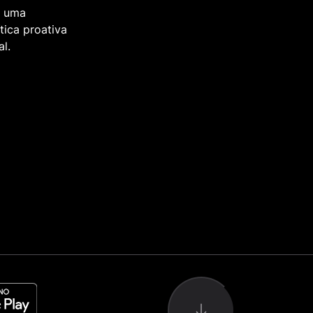
e uma
ítica proativa
l.