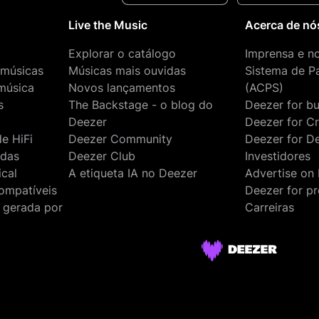
s
Live the Music
Acerca de nó
Explorar o catálogo
Imprensa e n
 músicas
Músicas mais ouvidas
Sistema de P
 música
Novos lançamentos
(ACPS)
s
The Backstage - o blog do
Deezer for bu
Deezer
Deezer for C
e HiFi
Deezer Community
Deezer for D
adas
Deezer Club
Investidores
ical
A etiqueta IA no Deezer
Advertise on
ompatíveis
Deezer for pr
a gerada por
Carreiras