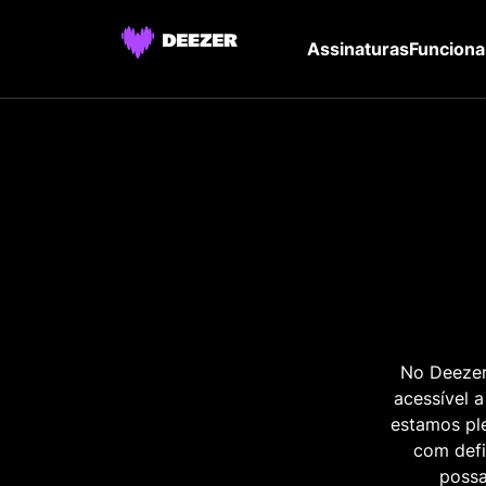
Assinaturas
Funciona
No Deezer
acessível a
estamos pl
com defi
possa