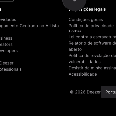
s
Disposições legais
ovidades
Condições gerais
agamento Centrado no Artista
Política de privacidade
Cookies
Lei contra a escravatu
siness
Relatório de software d
reators
aberto
evelopers
Política de revelação d
vulnerabilidades
 Deezer
Desistir da minha assin
ofessionals
Acessibilidade
©
2026
Deezer